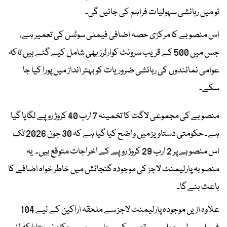
ٹو میں رہائشی سہولیات فراہم کی جائیں گی۔
اس منصوبے کا مرکزی حصہ اضافی فیملی سوٹس کی تعمیر ہے،
جس میں 500 کے قریب سرونٹ کوارٹرز بھی شامل کیے گئے ہیں تاکہ
عوامی نمائندوں کی رہائشی ضروریات کو بہتر انداز میں پورا کیا جا
سکے۔
منصوبے کی مجموعی لاگت کا تخمینہ 7 ارب 40 کروڑ روپے لگایا گیا
ہے۔ حکومتی دستاویز میں واضح کیا گیا ہے کہ 30 جون 2026 تک
اس منصوبے پر 2 ارب 29 کروڑ روپے کے اخراجات متوقع ہیں۔ یہ
منصوبہ پارلیمنٹ لاجز کی موجودہ گنجائش میں خاطر خواہ اضافے کا
باعث بنے گا۔
علاوہ ازیں موجودہ پارلیمنٹ لاجز سے ملحقہ اراکین کے لیے 104