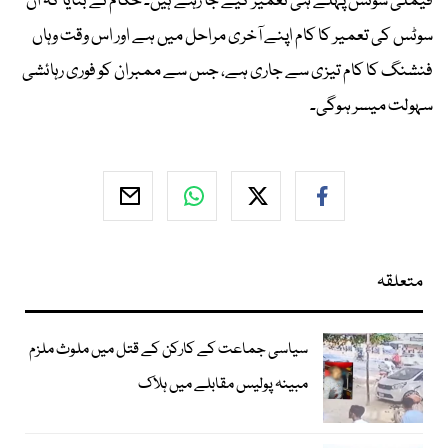
فیملی سوٹس پہلے ہی تعمیر کیے جا رہے ہیں۔ حکام نے بتایا کہ ان
سوٹس کی تعمیر کا کام اپنے آخری مراحل میں ہے اور اس وقت وہاں
فنشنگ کا کام تیزی سے جاری ہے، جس سے ممبران کو فوری رہائشی
سہولت میسر ہوگی۔
متعلقہ
سیاسی جماعت کے کارکن کے قتل میں ملوث ملزم
مبینہ پولیس مقابلے میں ہلاک