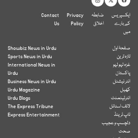
ایکسپریس
ضابطہ
Privacy
Contact
کے بارے
اخلاق
Policy
Us
میں
صفحۂ اول
Showbiz News in Urdu
تازہ ترین
Sports News in Urdu
غزہ لہو لہو
International News in
پاکستان
Urdu
انٹر نیشنل
Business News in Urdu
کھیل
Urdu Magazine
انٹرٹینمنٹ
Urdu Blogs
لائف اسٹائل
The Express Tribune
ٹاپ ٹرینڈ
Express Entertainment
دلچسپ و عجیب
صحت