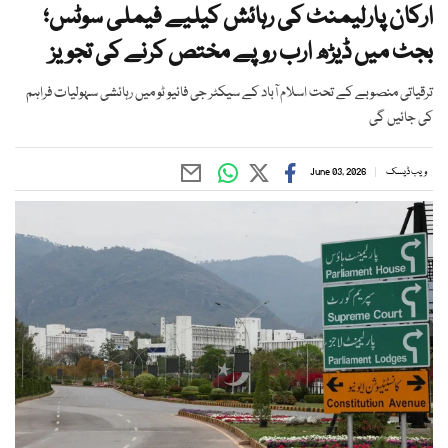
ارکان پارلیمنٹ کی رہائش کیلیے فیملی سوٹس؛
بجٹ میں ڈیڑھ ارب روپے مختص کرنے کی تجویز
ترقیاتی منصوبے کے تحت اسلام آباد کے سیکٹر جی فائیو ٹو میں رہائشی سہولیات فراہم
کی جائیں گی
ویب ڈیسک
June 03, 2026