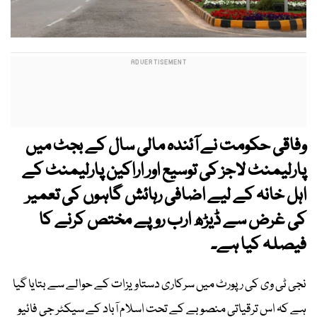
وفاقی حکومت نے آئندہ مالی سال کے بجٹ میں
پارلیمنٹ لاجز کی توسیع اور اراکین پارلیمنٹ کے
اہل خانہ کے لیے اضافی رہائش گاہوں کی تعمیر
کی غرض سے ڈیڑھ ارب روپے مختص کرنے کا
فیصلہ کیا ہے۔
نجی ٹی وی کی رپورٹ میں سرکاری دستاویزات کے حوالے سے بتایا گیا
ہے کہ اس ترقیاتی منصوبے کے تحت اسلام آباد کے سیکٹر جی فائیو