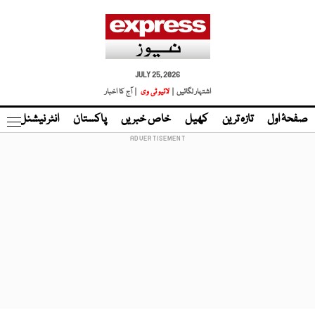
JULY 25, 2026
اشتہار لگائیں |
لائیو ٹی وی
| آج کا اخبار
صفحۂ اول
تازہ ترین
کھیل
خاص خبریں
پاکستان
انٹر نیشنل
ٹا