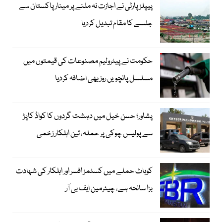
پیپلزپارٹی نے اجازت نہ ملنے پر مینار پاکستان سے
جلسے کا مقام تبدیل کردیا
حکومت نے پیٹرولیم مصنوعات کی قیمتوں میں
مسلسل پانچویں روز بھی اضافہ کردیا
پشاور؛ حسن خیل میں دہشت گردوں کا کواڈ کاپڑ
سے پولیس چوکی پر حملہ، تین اہلکار زخمی
کوہاٹ حملے میں کسٹمز افسر اور اہلکار کی شہادت
بڑا سانحہ ہے، چیئرمین ایف بی آر