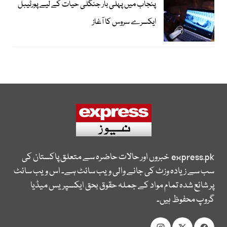
پنجاب میں پہلی بار جنگلی حیات کے لیے پورٹیبل
ایکسرے سروس کا آغاز
express.pk
خبروں اور حالات حاضرہ سے متعلق پاکستان کی
سب سے زیادہ وزٹ کی جانے والی ویب سائٹ ہے۔ اس ویب سائٹ
پر شائع شدہ تمام مواد کے جملہ حقوق بحق ایکسپریس میڈیا
گروپ محفوظ ہیں۔