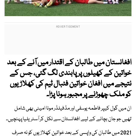
افغانستان میں طالبان کے اقتدار میں آنے کے بعد
خواتین کے کھیلوں پر پابندی لگ گئی، جس کے
نتیجے میں افغان خواتین فٹبال ٹیم کی کھلاڑیوں
کو ملک چھوڑنے پر مجبور ہونا پڑا۔
ان میں گول کیپر فاطمہ یوسفی اور مڈفیلڈر مونا امینی بھی شامل
تھیں جو جان بچانے کے لیے افغانستان سے نکل کر آسٹریلیا پہنچیں۔
2021 میں طالبان کی واپسی کے بعد خواتین کھلاڑیوں کو نہ صرف