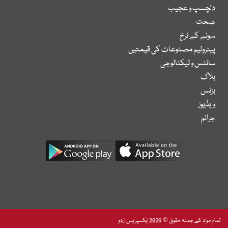
دلچسپ و عجیب
صحت
سونے کے نرخ
پیٹرولیم مصنوعات کی قیمتیں
سائنس و ٹیکنالوجی
بلاگ
بزنس
ویڈیوز
جرائم
تمام مواد کے جملہ حقوق © 2026 ایکسپریس اردو