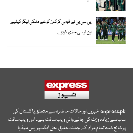
پی سی بی نے قومی کرکٹرز کو غیر ملکی لیگز کیلیے
این او سی جاری کردیے
express.pk
خبروں اور حالات حاضرہ سے متعلق پاکستان کی
سب سے زیادہ وزٹ کی جانے والی ویب سائٹ ہے۔ اس ویب سائٹ
پر شائع شدہ تمام مواد کے جملہ حقوق بحق ایکسپریس میڈیا