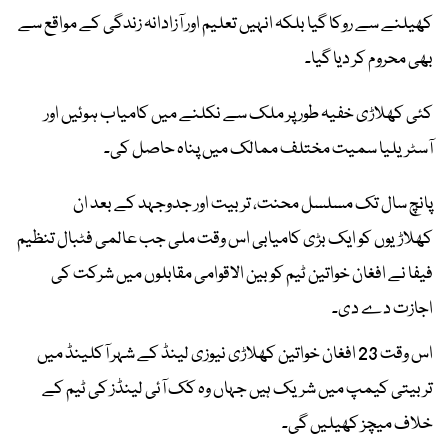
کھیلنے سے روکا گیا بلکہ انہیں تعلیم اور آزادانہ زندگی کے مواقع سے
بھی محروم کر دیا گیا۔
کئی کھلاڑی خفیہ طور پر ملک سے نکلنے میں کامیاب ہوئیں اور
آسٹریلیا سمیت مختلف ممالک میں پناہ حاصل کی۔
پانچ سال تک مسلسل محنت، تربیت اور جدوجہد کے بعد ان
کھلاڑیوں کو ایک بڑی کامیابی اس وقت ملی جب عالمی فٹبال تنظیم
فیفا نے افغان خواتین ٹیم کو بین الاقوامی مقابلوں میں شرکت کی
اجازت دے دی۔
اس وقت 23 افغان خواتین کھلاڑی نیوزی لینڈ کے شہر آکلینڈ میں
تربیتی کیمپ میں شریک ہیں جہاں وہ کک آئی لینڈز کی ٹیم کے
خلاف میچز کھیلیں گی۔