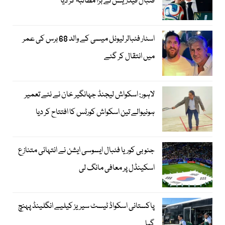
فٹبال فیڈریشن نے بڑا مطالبہ کر دیا
اسٹار فٹبالر لیونل میسی کے والد 68 برس کی عمر
میں انتقال کر گئے
لاہور: اسکواش لیجنڈ جہانگیر خان نے نئے تعمیر
ہونیوالے تین اسکواش کورٹس کا افتتاح کر دیا
جنوبی کوریا فٹبال ایسوسی ایشن نے انتہائی متنازع
اسکینڈل پر معافی مانگ لی
پاکستانی اسکواڈ ٹیسٹ سیریز کیلیے انگلینڈ پہنچ
گیا