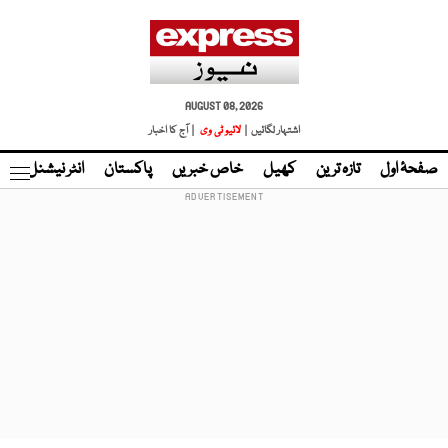
AUGUST 08, 2026
اشتہار لگائیں |
لائیو ٹی وی
| آج کا اخبار
صفحۂ اول
تازہ ترین
کھیل
خاص خبریں
پاکستان
انٹر نیشنل
ٹا