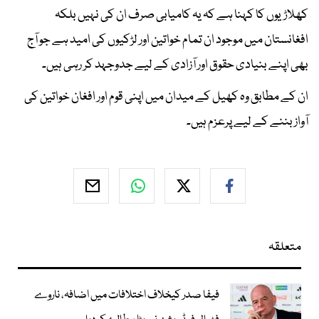
کھلاڑیوں کا کہنا ہے کہ یہ کامیابی صرف ان کی نہیں بلکہ
افغانستان میں موجود ان تمام خواتین اور لڑکیوں کی امید ہے جو آج
بھی اپنے بنیادی حقوق اور آزادی کے لیے جدوجہد کر رہی ہیں۔
ان کے مطابق وہ کھیل کے میدان میں اپنی قوم اور افغان خواتین کی
آواز بننے کے لیے پرعزم ہیں۔
متعلقہ
فیفا صدر کیخلاف اختلافات میں اضافہ، ناروے