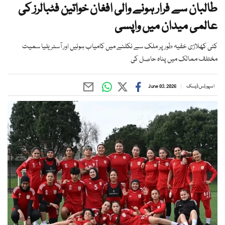
طالبان سے فرار ہونے والی افغان خواتین فٹبالرز کی
عالمی میدان میں واپسی
کئی کھلاڑی خفیہ طور پر ملک سے نکلنے میں کامیاب ہوئیں اور آسٹریلیا سمیت
مختلف ممالک میں پناہ حاصل کی
اسپورٹس ڈیسک
June 03, 2026