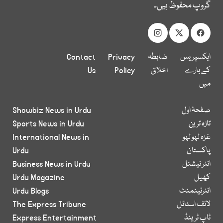
گروپ محفوظ ہیں۔
ایکسپریس
ضابطہ
Privacy
Contact
کے بارے
اخلاق
Policy
Us
میں
صفحۂ اول
Showbiz News in Urdu
تازہ ترین
Sports News in Urdu
غزہ لہو لہو
International News in
پاکستان
Urdu
انٹر نیشنل
Business News in Urdu
کھیل
Urdu Magazine
انٹرٹینمنٹ
Urdu Blogs
لائف اسٹائل
The Express Tribune
ٹاپ ٹرینڈ
Express Entertainment