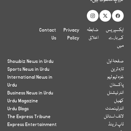
ایکسپریس
ضابطہ
Privacy
Contact
کے بارے
اخلاق
Policy
Us
میں
صفحۂ اول
Showbiz News in Urdu
تازہ ترین
Sports News in Urdu
غزہ لہو لہو
International News in
پاکستان
Urdu
انٹر نیشنل
Business News in Urdu
کھیل
Urdu Magazine
انٹرٹینمنٹ
Urdu Blogs
لائف اسٹائل
The Express Tribune
ٹاپ ٹرینڈ
Express Entertainment