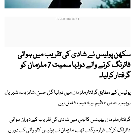
سکھن پولیس نے شادی کی تقریب میں ہوائی
فائرنگ کرنے والے دولہا سمیت 7 ملزمان کو
گرفتار کرلیا۔
پولیس کے مطابق گرفتار ملزمان میں دولہا گل حسن، شاہزیب، شہریار،
زوہیب، عامر، عظیم اور شعیب شامل ہیں۔
گرفتار ملزمان بھینس کالونی میں شادی کی تقریب کے دوران ہوائی
فائرنگ کرکے فرار ہوگئے تھے، ملزمان نے پولیس کارروائی کے دوران