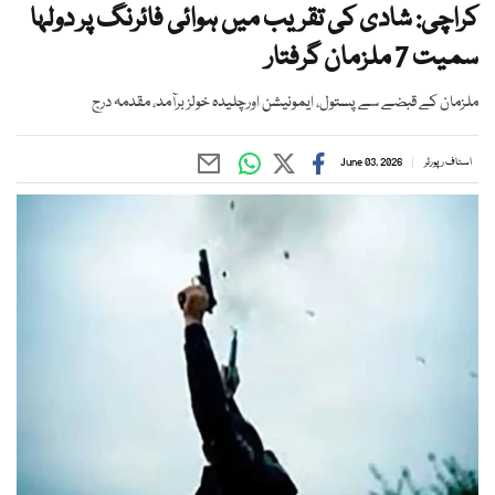
کراچی: شادی کی تقریب میں ہوائی فائرنگ پر دولہا
سمیت 7 ملزمان گرفتار
ملزمان کے قبضے سے پستول، ایمونیشن اورچلیدہ خولز برآمد، مقدمہ درج
اسٹاف رپورٹر
June 03, 2026