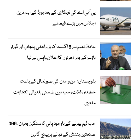
پی آئی اے کی نجکاری کے بعد بورڈ کے اہم ترین
اجلاس میں بڑے فیصلے
حافظ نعیم نے 9 اگست کو وزیراعلیٰ پنجاب اور گورنر
ہاؤسز کے باہر دھرنوں کا اعلان واپس لے لیا
بلوچستان؛ امن و امان کی صورتحال کے باعث
خضدار، قلات، حب میں ضمنی بلدیاتی انتخابات
ملتوی
حب ڈیم بھرنے کے باوجود پانی کا سنگین بحران، 300
صنعتیں بندش کے دہانے پر پہنچ گئیں