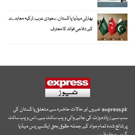
بھارتی میڈیا پاکستان، سعودی عرب، ترکیہ معاہدے
کے دفاعی فوائد کا معترف
express.pk
خبروں اور حالات حاضرہ سے متعلق پاکستان کی
سب سے زیادہ وزٹ کی جانے والی ویب سائٹ ہے۔ اس ویب سائٹ
پر شائع شدہ تمام مواد کے جملہ حقوق بحق ایکسپریس میڈیا
گروپ محفوظ ہیں۔