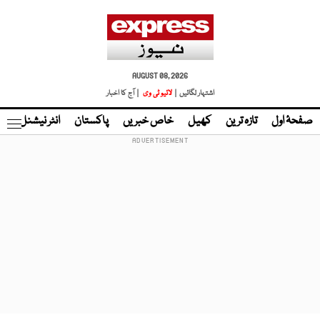
AUGUST 08, 2026
اشتہار لگائیں |
لائیو ٹی وی
| آج کا اخبار
صفحۂ اول
تازہ ترین
کھیل
خاص خبریں
پاکستان
انٹر نیشنل
ٹا