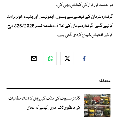
مزاحمت اور فرار کی کوشش بھی کی۔
گرفتار ملزمان کے قبضے سے پستول، ایمونیشن اورچلیدہ خولز برآمد
کرلیے گئے، گرفتار ملزمان کے خلاف مقدمہ نمبر 326/2026 درج
کرکے تفتیش شروع کردی گئی ہے۔
متعلقہ
گڈز ٹرانسپورٹ کی ملک گیر ہڑتال کا آغاز، مطالبات
کی منظوری تک جاری رکھنے کا اعلان