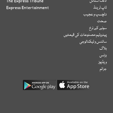
لائف اسٹائل
The Express Tribune
ٹاپ ٹرینڈ
Express Entertainment
دلچسپ و عجیب
صحت
سونے کے نرخ
پیٹرولیم مصنوعات کی قیمتیں
سائنس و ٹیکنالوجی
بلاگ
بزنس
ویڈیوز
جرائم