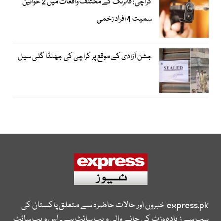
کراچی: فائرنگ کے مختلف واقعات میں 2 خواتین
سمیت 4 افراد زخمی
جشن آزادی کے موقع پر کراچی کی جھنڈا گلی سیل
express.pk
خبروں اور حالات حاضرہ سے متعلق پاکستان کی
سب سے زیادہ وزٹ کی جانے والی ویب سائٹ ہے۔ اس ویب سائٹ