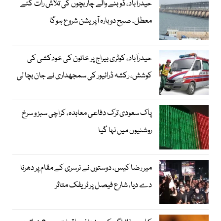
حیدرآباد، ڈوبنے والے چار بچوں کی تلاش رات گئے
معطل، صبح دوبارہ آپریشن شروع ہوگا
حیدرآباد، کوٹری بیراج پر خاتون کی خودکشی کی
کوشش، رکشہ ڈرائیور کی سمجھداری نے جان بچا لی
پاک سعودی ترک دفاعی معاہدہ، کراچی سبز و سرخ
روشنیوں میں نہا گیا
میر رضا کیس، دوستوں نے نرسری کے مقام پر دھرنا
دے دیا، شارع فیصل پر ٹریفک متاثر