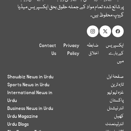
پر شائع شدہ تمام مواد کے جملہ حقوق بحق ایکسپریس میڈیا
گروپ محفوظ ہیں۔
ایکسپریس
ضابطہ
Privacy
Contact
کے بارے
اخلاق
Policy
Us
میں
صفحۂ اول
Showbiz News in Urdu
تازہ ترین
Sports News in Urdu
غزہ لہو لہو
International News in
پاکستان
Urdu
انٹر نیشنل
Business News in Urdu
کھیل
Urdu Magazine
انٹرٹینمنٹ
Urdu Blogs