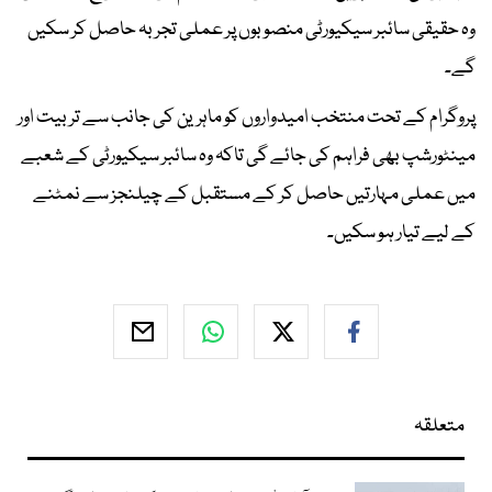
وہ حقیقی سائبر سیکیورٹی منصوبوں پر عملی تجربہ حاصل کر سکیں
گے۔
پروگرام کے تحت منتخب امیدواروں کو ماہرین کی جانب سے تربیت اور
مینٹورشپ بھی فراہم کی جائے گی تاکہ وہ سائبر سیکیورٹی کے شعبے
میں عملی مہارتیں حاصل کر کے مستقبل کے چیلنجز سے نمٹنے
کے لیے تیار ہو سکیں۔
متعلقہ