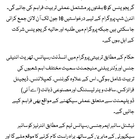
گریجویٹس کو 6 ہفتوں پر مشتمل عملی تربیت فراہم کی جائے گی۔
انٹرن شپ پروگرام کے لیے درخواستیں 16 جون تک آن لائن جمع کرائی
جا سکتی ہیں جبکہ پروگرام میں طلبہ اور حالیہ گریجویٹس شرکت
کے اہل ہوں گے۔
حکام کے مطابق تربیتی پروگرام میں انسڈنٹ رسپانس، تھریٹ انٹیلی
جنس اور وَلنریبلٹی منیجمنٹ سمیت مختلف اہم شعبوں کی
تربیت شامل ہوگی۔ اس کے علاوہ گورننس، کمپلائنس، ڈیجیٹل
فرانزکس، سافٹ ویئر ٹیسٹنگ اور مصنوعی ذہانت (اے آئی)
ڈویلپمنٹ سے متعلق عملی سیکھنے کے مواقع بھی فراہم کیے
جائیں گے۔
نیشنل سائبر ایمرجنسی رسپانس ٹیم کے مطابق انٹرنیز کو سائبر
سیکیورٹی کے ماہرین کے ساتھ براہ راست کام کرنے کا موقع ملے گا اور