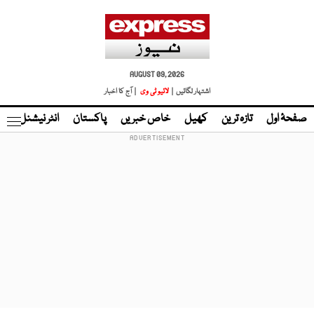
AUGUST 09, 2026
اشتہار لگائیں |
لائیو ٹی وی
| آج کا اخبار
صفحۂ اول
تازہ ترین
کھیل
خاص خبریں
پاکستان
انٹر نیشنل
ٹا