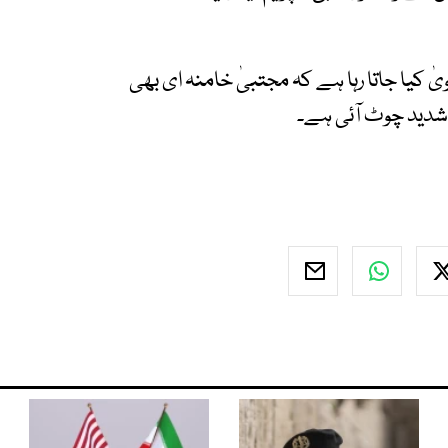
 کیا جاتا رہا ہے کہ مجتبیٰ خامنہ ای بھی
شدید چوٹ آئی ہے۔