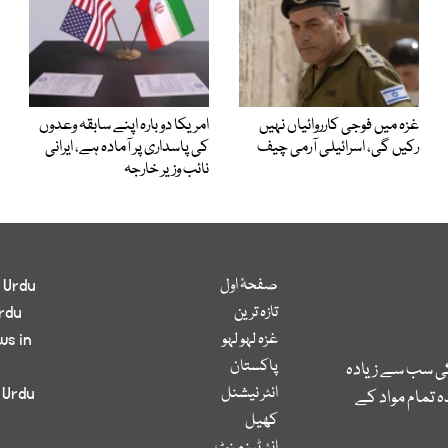
غزہ میں فوجی کارروائیاں نہیں
امریکا دوبارہ اپنے سابقہ وعدوں
رکیں گی، اسرائیلی آرمی چیف
کی پاسداری پر آمادہ ہے، ایرانی
نائب وزیر خارجہ
صفحۂ اول
 Urdu
تازہ ترین
rdu
غزہ لہو لہو
ws in
پاکستان
کی سب سے زیادہ
انٹر نیشنل
 Urdu
 تمام مواد کے
کھیل