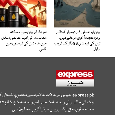
ایران اور عمان کے درمیان آبنائے
امریکا اور ایران میں ممکنہ
ہرمز معاہدہ آخری مرحلے میں،
معاہدے کی امید، عالمی منڈی
تیل کی قیمتیں 80 ڈالر کے قریب
میں خام تیل کی قیمتوں میں
برقرار
کمی
express.pk
خبروں اور حالات حاضرہ سے متعلق پاکستان 
وزٹ کی جانے والی ویب سائٹ ہے۔ اس ویب سائٹ پر شائع شدہ
جملہ حقوق بحق ایکسپریس میڈیا گروپ محفوظ ہیں۔