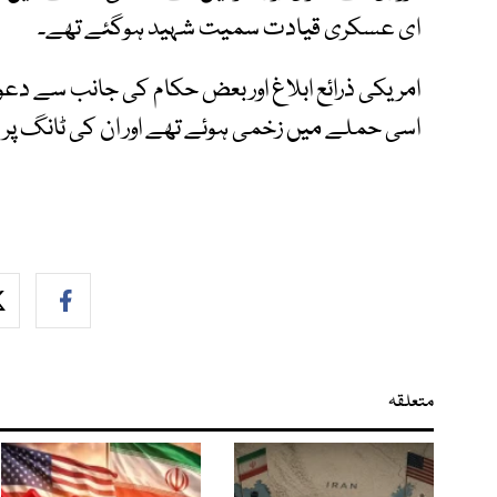
ای عسکری قیادت سمیت شہید ہوگئے تھے۔
امریکی ذرائع ابلاغ اور بعض حکام کی جانب سے دعویٰ
اسی حملے میں زخمی ہوئے تھے اور ان کی ٹانگ پر 
متعلقہ