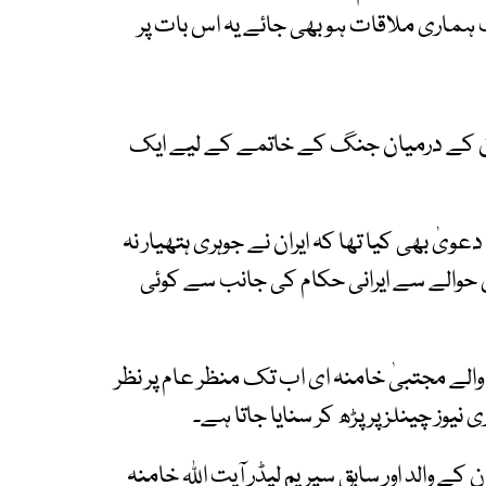
ماری ملاقات ہو بھی جائے یہ اس بات پر
یران کے درمیان جنگ کے خاتمے کے لیے ایک
عویٰ بھی کیا تھا کہ ایران نے جوہری ہتھیار نہ
 حوالے سے ایرانی حکام کی جانب سے کوئی
 والے مجتبیٰ خامنہ ای اب تک منظر عام پر نظر
یوز چینلز پر پڑھ کر سنایا جاتا ہے۔
ے والد اور سابق سپریم لیڈر آیت اللہ خامنہ