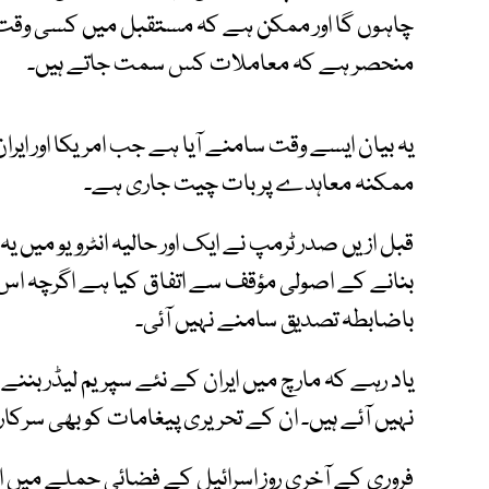
چاہوں گا اور ممکن ہے کہ مستقبل میں کسی وقت ہ
منحصر ہے کہ معاملات کس سمت جاتے ہیں۔
یہ بیان ایسے وقت سامنے آیا ہے جب امریکا اور ا
ممکنہ معاہدے پر بات چیت جاری ہے۔
قبل ازیں صدر ٹرمپ نے ایک اور حالیہ انٹرویو میں یہ د
بنانے کے اصولی مؤقف سے اتفاق کیا ہے اگرچہ اس
باضابطہ تصدیق سامنے نہیں آئی۔
یاد رہے کہ مارچ میں ایران کے نئے سپریم لیڈر بننے
نہیں آئے ہیں۔ ان کے تحریری پیغامات کو بھی سرکاری ن
فروری کے آخری روز اسرائیل کے فضائی حملے میں ان ک