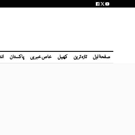
صفحۂ اول
تازہ ترین
کھیل
خاص خبریں
پاکستان
انٹ