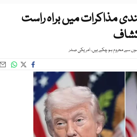
ندی مذاکرات میں براہ راست
کشاف
 حصوں سے محروم ہو چکے ہیں، امریکی صدر