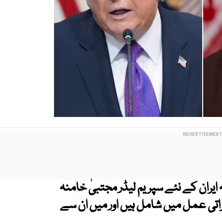
یران کے نئے سپریم لیڈر مجتبیٰ خامنہ
ی عمل میں شامل ہیں اور میں ان سے