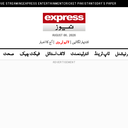
IVE STREAMING
EXPRESS ENTERTAINMENT
CRICKET PAKISTAN
TODAY'S PAPER
AUGUST 06, 2026
اشتہار لگائیں |
لائیو ٹی وی
| آج کا اخبار
ر نیشنل
ٹاپ ٹرینڈ
انٹرٹینمنٹ
لائف اسٹائل
فیکٹ چیک
صحت