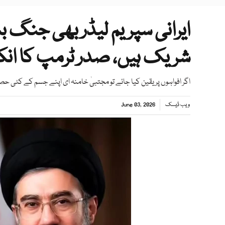
ایرانی سپریم لیڈر بھی جنگ ب
شریک ہیں، صدر ٹرمپ کا ان
اگر افواہوں پر یقین کیا جائے تو مجتبیٰ خامنہ ای اپنے جسم کے کئی
ویب ڈیسک
June 03, 2026