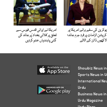
یوکرین کی سفیر برائے امریکا پر
امریکا نے ایرانی قدس فورس سے
کرپشن الزامات پر فرد جرم عائد؛
تعلق پر’فلائی بغداد‘پر عائد کی
لاکھوں ڈالرز کے اثاثے
گئی پابندیاں ختم کردیں
Showbiz News in
Sports News in U
International Ne
Urdu
Business News in
Urdu Magazine