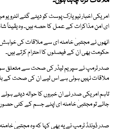
ملاقات کرنا چاہتا ہوں۔
امریکی اخبار نیویارک پوسٹ کو دیئے گئے انٹرویو می
ای امن مذاکرات کے عمل کا حصہ ہیں۔ وہ یقیناً 
انھوں نے مجتبیٰ خامنہ ای سے ملاقات کی خواہش کا 
حکومت بھی ان کے فیصلوں کا احترام کرتے ہیں۔
صدر ٹرمپ نے سپریم لیڈر کی صحت سے متعلق سوال
ملاقات نہیں ہوئی ہے اس لیے ان کی صحت کے با
تاہم امریکی صدر نے ان خبروں کا حوالہ دیتے ہوئے طنز
جائے تو مجتبیٰ خامنہ ای اپنے جسم کے کئی حصوں
صدر ڈونلڈ ٹرمپ نے یہ بھی کہا کہ وہ مجتبیٰ خامن