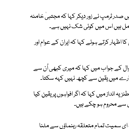
ں صدر ٹرمپ نے زور دیکر کہا کہ مجتبیٰ خامنہ
شامل ہیں اس میں کوئی شک نہیں ہے۔
اظہار کرتے ہوئے کہا کہ ایران کے عوام اور
 کے جواب میں کہا کہ میری کبھی اُن سے
رے میں یقین سے کچھ نہیں کہہ سکتا۔
یہ انداز میں کہا کہ اگر افواہوں پر یقین کیا
 سے محروم ہو چکے ہیں۔
ہ ای سمیت تمام متعلقہ رہنماؤں سے ملنا