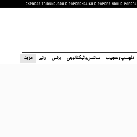
EXPRESS TRIBUNE
URDU E-PAPER
ENGLISH E-PAPER
SINDHI E-PAPER
L
دلچسپ و عجیب
سائنس و ٹیکنالوجی
بزنس
رائے
مزید