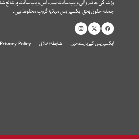
وزٹ کی جانے والی ویب سائٹ ہے۔ اس ویب سائٹ پر شائع شدہ
جملہ حقوق بحق ایکسپریس میڈیا گروپ محفوظ ہیں۔
ایکسپریس کے بارے میں
ضابطہ اخلاق
Privacy Policy