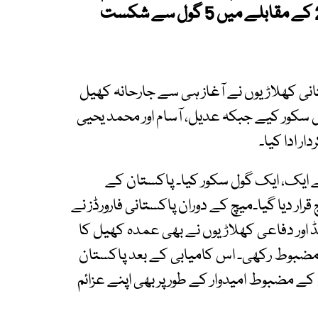
دلچسپ میچ میں پاکستان نے بنگلادیش کو 2 کے مقابلے میں 5 گول سے شکست
انی کھلاڑیوں نے آغاز ہی سے جارحانہ کھیل
 سکور کیے جبکہ عدیل، آسام اور محمد یحیی
ر ادا کیا۔
ے ایک، ایک گول سکور کیا۔ پاکستان کے
رار دیا گیا۔میچ کے دوران پاکستانی فارورڈز نے
لڈ اور دفاعی کھلاڑیوں نے بھی عمدہ کھیل کا
فت مضبوط رکھی۔ اس کامیابی کے بعد پاکستان
کے مضبوط امیدوار کے طور پر بھی اپنے عزائم