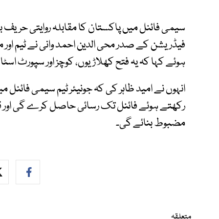
فیڈریشن کے صدر محی الدین احمد وانی نے ٹیم اور 
ہوئے کہا کہ یہ فتح کھلاڑیوں، کوچز اور سپورٹ اس
انہوں نے امید ظاہر کی کہ جونیئر ٹیم سیمی فائنل می
رکھتے ہوئے فائنل تک رسائی حاصل کرے گی اور ق
مضبوط بنائے گی۔
متعلقہ