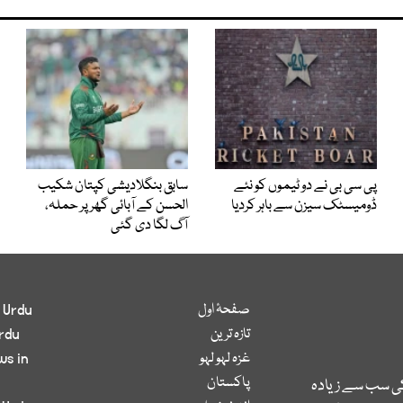
پی سی بی نے دو ٹیموں کو نئے
سابق بنگلادیشی کپتان شکیب
ڈومیسٹک سیزن سے باہر کردیا
الحسن کے آبائی گھر پر حملہ،
آگ لگا دی گئی
صفحۂ اول
 Urdu
تازہ ترین
rdu
غزہ لہو لہو
ws in
پاکستان
کی سب سے زیادہ