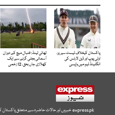
پاکستان کیخلاف ٹیسٹ سیریز،
تھائی لینڈ: فٹبال میچ کے دوران
اولی پوپ اور ڈین لارنس کی
آسمانی بجلی گرنے سے ایک
انگلینڈ ٹیم میں واپسی
کھلاڑی جاں بحق، 12 زخمی
express.pk
خبروں اور حالات حاضرہ سے متعلق پاکستان 