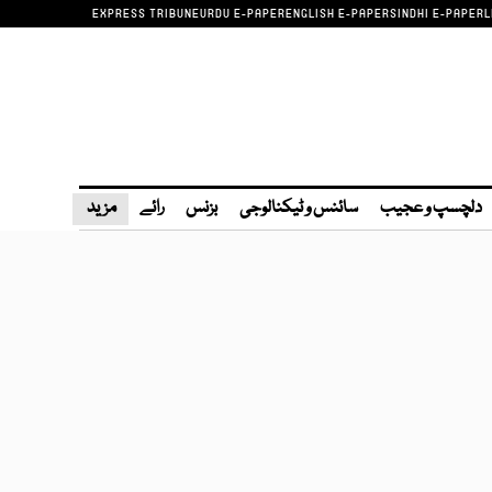
EXPRESS TRIBUNE
URDU E-PAPER
ENGLISH E-PAPER
SINDHI E-PAPER
L
دلچسپ و عجیب
سائنس و ٹیکنالوجی
بزنس
رائے
مزید