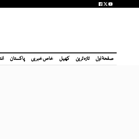
صفحۂ اول
تازہ ترین
کھیل
خاص خبریں
پاکستان
انٹ