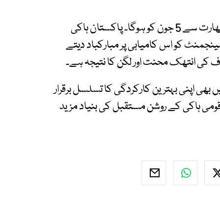
سیمی فائنل میں پاکستان کا مقابلہ روایتی حریف بھارت سے 5 جون کو ہوگا۔ پاکستان ہاکی
مینجمنٹ کو اس کامیابی پر مبارکباد دیتے
ٹاف کی انتھک محنت اور لگن کا نتیجہ ہے۔
ں بھی اپنی بہترین کارکردگی کا تسلسل برقرار
ومی ہاکی کے روشن مستقبل کی بنیاد مزید