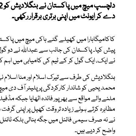
دے کر ایونٹ میں اپنی برتری برقرار رکھی۔
کاکامیگاہارا میں کھیلے گئے ہاکی میچ میں پاکست
پیش کیا۔ پاکستان کی جانب سے عبداللہ نے دو گول
نے ایک، ایک گول کر کے ٹیم کی کامیابی میں اہم کردا
بنگلادیش کی طرف سے تیرک اسلام اور منا اسلام ن
محمد یحیی کو شاندار کارکردگی پر پلیئر آف دی میچ ق
ملنے والے مواقع سے بھرپور فائدہ اٹھایا جبکہ مڈفی
مظاہرہ کرتے ہوئے زیادہ تر وقت کھیل پر اپنی گر
نے نہ صرف سیمی فائنل میں جگہ بنالی بلکہ ٹائٹل 
واضح کر دیے ہیں۔