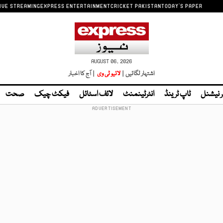
IVE STREAMING
EXPRESS ENTERTAINMENT
CRICKET PAKISTAN
TODAY'S PAPER
AUGUST 06, 2026
اشتہار لگائیں |
لائیو ٹی وی
| آج کا اخبار
ر نیشنل
ٹاپ ٹرینڈ
انٹرٹینمنٹ
لائف اسٹائل
فیکٹ چیک
صحت