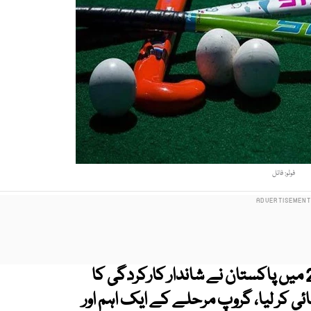
فوٹو: فائل
جاپان میں جاری انڈر 18 ہاکی ایشیا کپ 2026 میں پاکستان نے شاندار کارکردگی کا
ئی کر لیا، گروپ مرحلے کے ایک اہم اور