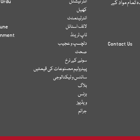
انٹر نیشنل
 Urdu
 تمام مواد کے
کھیل
انٹرٹینمنٹ
لائف اسٹائل
bune
ٹاپ ٹرینڈ
inment
دلچسپ و عجیب
Contact Us
صحت
سونے کے نرخ
پیٹرولیم مصنوعات کی قیمتیں
سائنس و ٹیکنالوجی
بلاگ
بزنس
ویڈیوز
جرائم