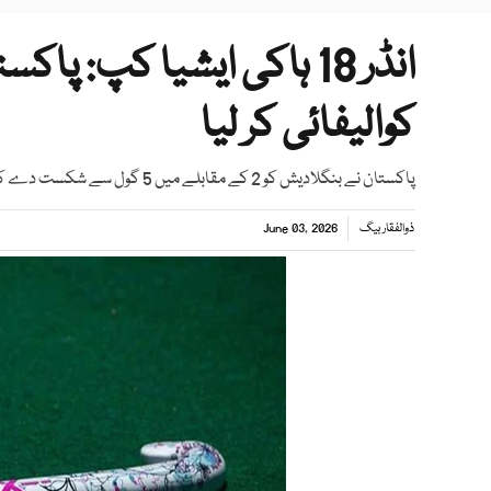
انڈر 18 ہاکی ایشیا کپ: 
کوالیفائی کر لیا
پاکستان نے بنگلادیش کو 2 کے مقابلے میں 5 گول سے شکست دے کر ایونٹ میں اپنی برتری برقرار رکھی
ذوالفقار بیگ
June 03, 2026