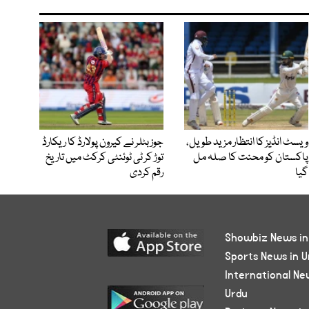
ویسٹ انڈیز کا انتظار مزید طویل،
جوز بٹلر نے کیرون پولارڈ کا ریکارڈ
پاکستان کو محنت کا صلہ مل
توڑ کر ٹی ٹوئنٹی کرکٹ میں تاریخ
گیا
رقم کردی
Showbiz News in
Sports News in U
International Ne
Urdu