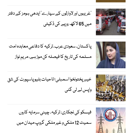
’غریبوں اور لاوارثوں کے سہارے‘ ایدھی ہومز کے دفتر
میں 65 لاکھ روپے کی ڈکیتی
پاکستان، سعودی عرب، ترکیہ کا دفاعی معاہدہ امت
مسلمہ کی تاریخ کا فیصلہ کن موڑ ہے، مریم نواز
خیبرپختونخوا اسمبلی؛ تاحیات بلیو پاسپورٹ کی شق
واپس لے لی گئی
فیسکو کی نجکاری: ترکیہ، چینی سرمایہ کاروں
سمیت 12 ملکی و غیر ملکی گروپ میدان میں