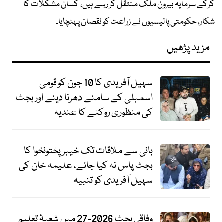
کرکے سرمایہ بیرون ملک منتقل کر رہے ہیں، کسان مشکلات کا
شکار، حکومتی پالیسیوں نے زراعت کو نقصان پہنچایا۔
مزید پڑھیں
سہیل آفریدی کا 10 جون کو قومی
اسمبلی کے سامنے دھرنا دینے اور بجٹ
کی منظوری روکنے کا عندیہ
بانی سے ملاقات تک خیبرپختونخوا کا
بجٹ پاس نہ کیا جائے، علیمہ خان کی
سہیل آفریدی کو تنبیہ
وفاقی بجٹ 2026-27 میں شعبۂ تعلیم