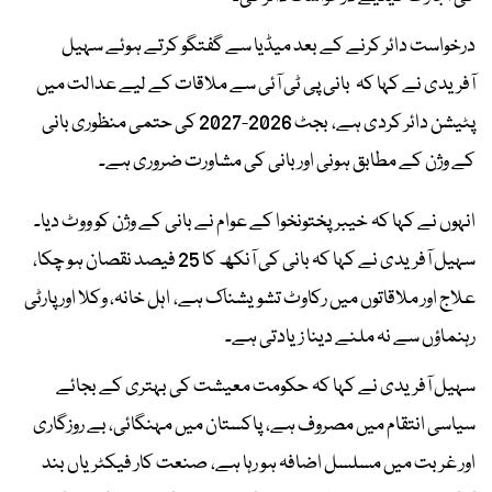
درخواست دائر کرنے کے بعد میڈیا سے گفتگو کرتے ہوئے سہیل
آفریدی نے کہا کہ بانی پی ٹی آئی سے ملاقات کے لیے عدالت میں
پٹیشن دائر کردی ہے، بجٹ 2026-2027 کی حتمی منظوری بانی
کے وژن کے مطابق ہونی اور بانی کی مشاورت ضروری ہے۔
انہوں نے کہا کہ خیبرپختونخوا کے عوام نے بانی کے وژن کو ووٹ دیا۔
سہیل آفریدی نے کہا کہ بانی کی آنکھ کا 25 فیصد نقصان ہو چکا،
علاج اور ملاقاتوں میں رکاوٹ تشویشناک ہے، اہل خانہ، وکلا اور پارٹی
رہنماؤں سے نہ ملنے دینا زیادتی ہے۔
سہیل آفریدی نے کہا کہ حکومت معیشت کی بہتری کے بجائے
سیاسی انتقام میں مصروف ہے، پاکستان میں مہنگائی، بے روزگاری
اور غربت میں مسلسل اضافہ ہو رہا ہے، صنعت کار فیکٹریاں بند