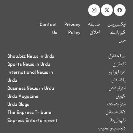
ایکسپریس
ضابطہ
Privacy
Contact
کے بارے
اخلاق
Policy
Us
میں
صفحۂ اول
Showbiz News in Urdu
تازہ ترین
Sports News in Urdu
غزہ لہو لہو
International News in
پاکستان
Urdu
انٹر نیشنل
Business News in Urdu
کھیل
Urdu Magazine
انٹرٹینمنٹ
Urdu Blogs
لائف اسٹائل
The Express Tribune
ٹاپ ٹرینڈ
Express Entertainment
دلچسپ و عجیب