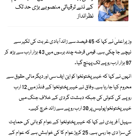
کے نئے ترقیاتی منصوبے بڑی حد تک
نظرانداز
وزیراعلیٰ نے کہا کہ 45 فیصد سے زائد آبادی غربت کی لکیر سے
نیچے جا چکی ہے، قومی قرضہ چند برسوں میں 43 ہزار ارب سے بڑھ کر
97 ہزار ارب روپے تک پہنچ گیا۔
انہوں نے کہا کہ خیبرپختونخوا کو این ایف سی اور دیگر مالی حقوق سے
محروم کیا جا رہا ہے، وفاق نے خیبرپختونخوا کے فنڈز میں 12 ارب
روپے کی کٹوتی کی جبکہ دہشت گردی کے خلاف جنگ میں
خیبرپختونخوا پولیس پر 30 ارب روپے سے زائد خرچ کیے۔
سہیل آفریدی نے کہا کہ خیبرپختونخوا کے عوام کو بانی کی حمایت
کی سزا دی جا رہی ہے، 25 کروڑ عوام کا کی خواہش ہے کہ عوام کے