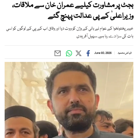
بجٹ پر مشاورت کیلیے عمران خان سے ملاقات،
وزیراعلیٰ کے پی عدالت پہنچ گئے
خیبرپختونخوا کے عوام نے بانی کے وژن کو ووٹ دیا اور وفاق اب کے پی کے لوگوں کو اسی
بات کی سزا دے رہا ہے، سہیل آفریدی
فیاض محمود
June 03, 2026