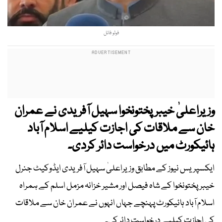
فوٹو فائل
وزیراعلیٰ خیبرپختونخوا سہیل آفریدی نے عمران
خان سے ملاقات کی اجازت کیلیے اسلام آباد
ہائیکورٹ میں درخواست دائر کردی۔
ایکسپریس نیوز کے مطابق وزیراعلیٰ سہیل آفریدی ایڈوکیٹ جنرل
خیبرپختونخوا کے شاہ فیصل اور مشیر خزانہ مزمل اسلم کے ہمراہ
اسلام آباد ہائیکورٹ پہنچے جہاں انہوں نے عمران خان سے ملاقات
کی اجازت کیلیے درخواست دائر کی۔