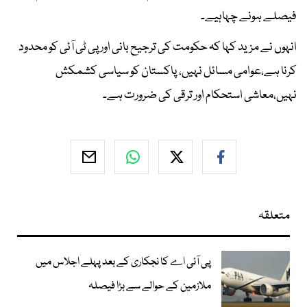
فیصلے ہونے چہاہیے۔
انہوں نے مزید کہا کہ حکومت کی ترجیح بانی اور پی ٹی آئی کو محدود
کرنا ہے،عوامی مسائل نہیں، پاکستان کو سیاسی کشمکش
نہیں،معاشی استحکام اور ترقی کی ضرورت ہے۔
متعلقہ
پی آئی اے کا نجکاری کے بعد پہلے اجلاس میں
ملازمین کے حوالے سے بڑا فیصلہ