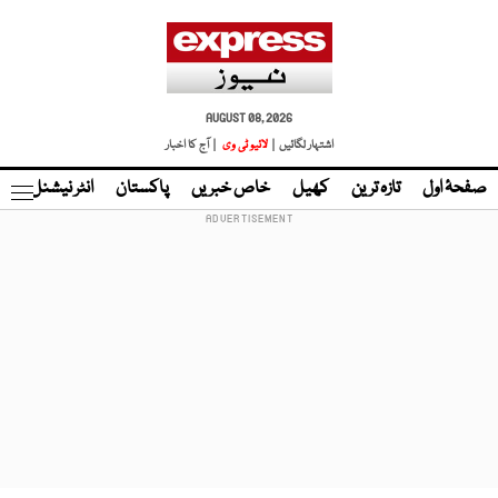
AUGUST 08, 2026
اشتہار لگائیں |
لائیو ٹی وی
| آج کا اخبار
صفحۂ اول
تازہ ترین
کھیل
خاص خبریں
پاکستان
انٹر نیشنل
ٹا