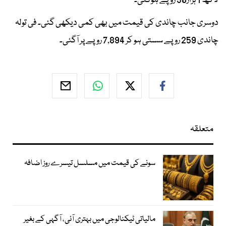
لاکھ 1 ہزار30 روپے ہوگئی۔
دوسری جانب چاندی کی قیمت میں بھی کمی دیکھی گئی۔ فی تولہ
چاندی 259 روپے سستی ہو کر 7,894 روپے پر آگئی۔
متعلقہ
سونے کی قیمت میں مسلسل تیسرے روز اضافہ
مالیاتی ٹیکنالوجی میں بہتری آئی، آگہی کے بغیر