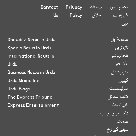
ایکسپریس
ضابطہ
Privacy
Contact
کے بارے
اخلاق
Policy
Us
میں
صفحۂ اول
Showbiz News in Urdu
تازہ ترین
Sports News in Urdu
غزہ لہو لہو
International News in
پاکستان
Urdu
انٹر نیشنل
Business News in Urdu
کھیل
Urdu Magazine
انٹرٹینمنٹ
Urdu Blogs
لائف اسٹائل
The Express Tribune
ٹاپ ٹرینڈ
Express Entertainment
دلچسپ و عجیب
صحت
سونے کے نرخ