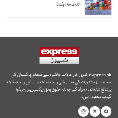
زائد اضافہ ریکارڈ
express.pk
خبروں اور حالات حاضرہ سے متعلق پاکستان کی
سب سے زیادہ وزٹ کی جانے والی ویب سائٹ ہے۔ اس ویب سائٹ
پر شائع شدہ تمام مواد کے جملہ حقوق بحق ایکسپریس میڈیا
گروپ محفوظ ہیں۔