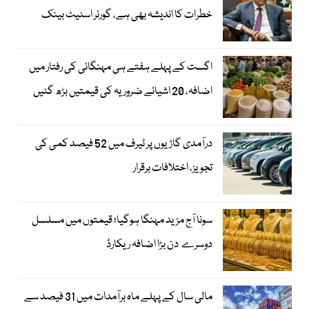
خطرات کا اندیشہ بھی ہے، گورنر اسٹیٹ بینک
اگست کے پہلے ہفتے ہی مہنگائی کی رفتار میں
اضافہ، 20 اشیائے ضروریہ کی قیمتیں بڑھ گئیں
درآمدی گاڑیوں پر ٹیرف میں 52 فیصد کمی کی
تجویز، اختلافات برقرار
سونا آج مزید مہنگا ہوگیا؛ قیمتوں میں مسلسل
دوسرے دن بڑا اضافہ ریکارڈ
مالی سال کے پہلے ماہ برآمدات میں 31 فیصد سے