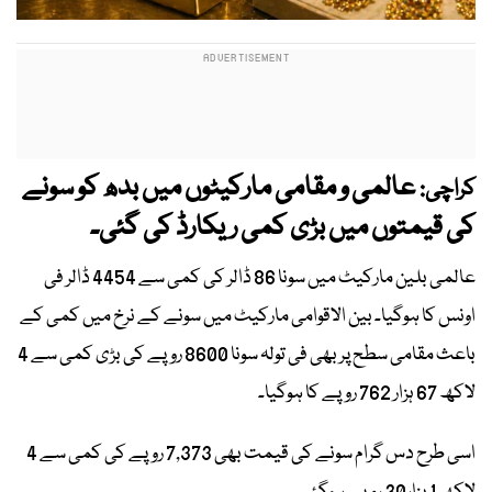
عالمی و مقامی مارکیٹوں میں بدھ کو سونے
کراچی:
کی قیمتوں میں بڑی کمی ریکارڈ کی گئی۔
عالمی بلین مارکیٹ میں سونا 86 ڈالر کی کمی سے 4454 ڈالر فی
اونس کا ہوگیا۔ بین الاقوامی مارکیٹ میں سونے کے نرخ میں کمی کے
باعث مقامی سطح پر بھی فی تولہ سونا 8600 روپے کی بڑی کمی سے 4
لاکھ 67 ہزار 762 روپے کا ہوگیا۔
اسی طرح دس گرام سونے کی قیمت بھی 7,373 روپے کی کمی سے 4