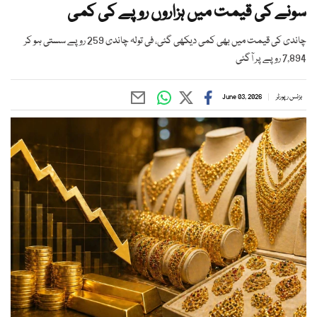
سونے کی قیمت میں ہزاروں روپے کی کمی
چاندی کی قیمت میں بھی کمی دیکھی گئی، فی تولہ چاندی 259 روپے سستی ہو کر
7,894 روپے پر آگئی
بزنس رپورٹر
June 03, 2026