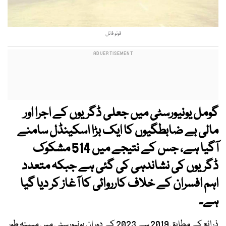
فوٹو فائل
گومل یونیورسٹی میں جعلی ڈگریوں کے اجرا اور
مالی بے ضابطگیوں کا ایک بڑا اسکینڈل سامنے
آگیا ہے، جس کے نتیجے میں 514 مشکوک
ڈگریوں کی نشاندہی کی گئی ہے جبکہ متعدد
اہم افسران کے خلاف کارروائی کا آغاز کر دیا گیا
ہے۔
ذرائع کے مطابق 2019 سے 2023 کے دوران یونیورسٹی میں مبینہ طور