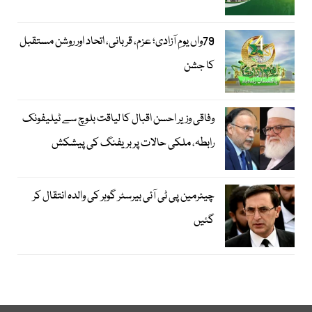
79واں یومِ آزادی؛ عزم، قربانی، اتحاد اور روشن مستقبل
کا جشن
وفاقی وزیر احسن اقبال کا لیاقت بلوچ سے ٹیلیفونک
رابطہ، ملکی حالات پر بریفنگ کی پیشکش
چیئرمین پی ٹی آئی بیرسٹر گوہر کی والدہ انتقال کر
گئیں