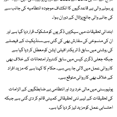
پر ہونے والی بے قاعدگیوں کا انکشاف موجودہ انتظامیہ کی جانب سے
کی جانے والی جانچ پڑتال کے دوران ہوا۔
ابتدائی تحقیقات میں سیکڑوں ڈگریوں کو مشکوک قرار دیا گیا ہے اور
ان کی منسوخی کی سفارش بھی کی گئی ہے۔سنڈیکیٹ کے فیصلے
کی روشنی میں سابق ڈائریکٹر افیلی ایشن کو معطل کر دیا گیا ہے
جبکہ جعلی ڈگری کیس میں سابق کنٹرولر امتحانات کے خلاف بھی
کارروائی عمل میں لائی جا رہی ہے۔ حکام کا کہنا ہے کہ مزید افراد
کے خلاف بھی کارروائی متوقع ہے۔
یونیورسٹی میں مالی خرد برد اور انتظامی بے ضابطگیوں کے الزامات
کی تحقیقات کے لیے نئی تحقیقاتی کمیٹی قائم کر دی گئی ہے جبکہ
احتسابی عمل کو مزید تیز کر دیا گیا ہے۔