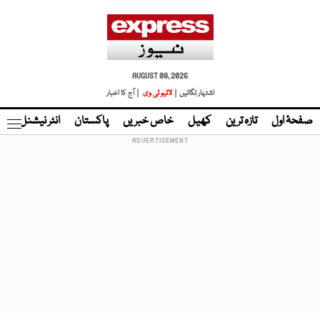
AUGUST 08, 2026
اشتہار لگائیں |
لائیو ٹی وی
| آج کا اخبار
صفحۂ اول
تازہ ترین
کھیل
خاص خبریں
پاکستان
انٹر نیشنل
ٹا