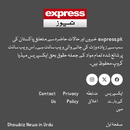
express.pk
خبروں اور حالات حاضرہ سے متعلق پاکستان کی
سب سے زیادہ وزٹ کی جانے والی ویب سائٹ ہے۔ اس ویب سائٹ
پر شائع شدہ تمام مواد کے جملہ حقوق بحق ایکسپریس میڈیا
گروپ محفوظ ہیں۔
ایکسپریس
ضابطہ
Privacy
Contact
کے بارے
اخلاق
Policy
Us
میں
صفحۂ اول
Showbiz News in Urdu