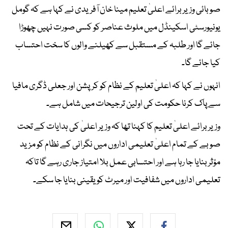
صوبائی وزیر برائے اعلیٰ تعلیم مینا خان آفریدی نے کہا ہے کہ گومل
یونیورسٹی اسکینڈل میں ملوث عناصر کو کسی صورت نہیں چھوڑا
جائے گا اور طلبہ کے مستقبل سے کھیلنے والوں کا سخت احتساب
کیا جائے گا۔
انہوں نے کہا کہ اعلیٰ تعلیم کے نظام کو کرپشن اور جعلی ڈگری مافیا
سے پاک کرنا حکومت کی اولین ترجیحات میں شامل ہے۔
وزیر برائے اعلیٰ تعلیم کا کہنا تھا کہ وزیر اعلیٰ کی ہدایات کے تحت
صوبے کے تمام اعلیٰ تعلیمی اداروں میں نگرانی کے نظام کو مزید
مؤثر بنایا جا رہا ہے اور احتسابی عمل بلا امتیاز جاری رہے گا تاکہ
تعلیمی اداروں میں شفافیت اور میرٹ کو یقینی بنایا جا سکے۔