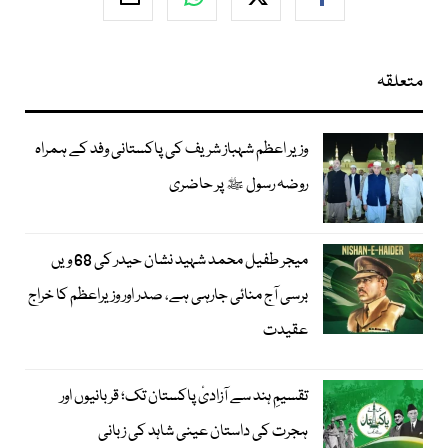
متعلقہ
وزیر اعظم شہباز شریف کی پاکستانی وفد کے ہمراہ
روضہ رسول ﷺ پر حاضری
میجر طفیل محمد شہید نشان حیدر کی 68 ویں
برسی آج منائی جارہی ہے، صدر اور وزیراعظم کا خراج
عقیدت
تقسیمِ ہند سے آزادیٔ پاکستان تک؛ قربانیوں اور
ہجرت کی داستان عینی شاہد کی زبانی