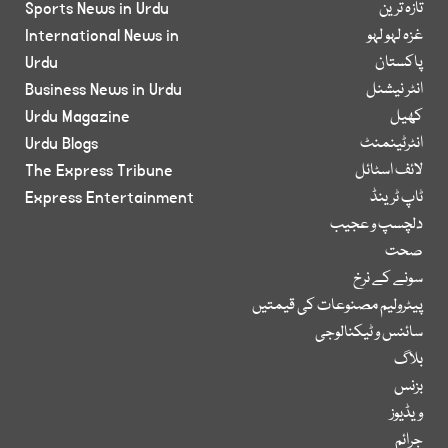
تازہ ترین
Sports News in Urdu
غزہ لہو لہو
International News in
پاکستان
Urdu
انٹر نیشنل
Business News in Urdu
کھیل
Urdu Magazine
انٹرٹینمنٹ
Urdu Blogs
لائف اسٹائل
The Express Tribune
ٹاپ ٹرینڈ
Express Entertainment
دلچسپ و عجیب
صحت
سونے کے نرخ
پیٹرولیم مصنوعات کی قیمتیں
سائنس و ٹیکنالوجی
بلاگ
بزنس
ویڈیوز
جرائم