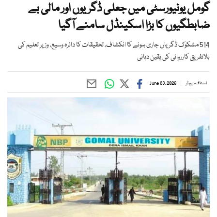
گومل یونیورسٹی میں جعلی ڈگریوں اور مالی بے
ضابطگیوں کا بڑا اسکینڈل سامنے آگیا
514 مشکوک ڈگریاں جاری ہونے کا انکشاف، تحقیقات کا دائرہ وسیع، وزیر تعلیم کی
بلاتفریق کارروائی کی یقین دہانی
اسٹاف رپورٹر
June 03, 2026