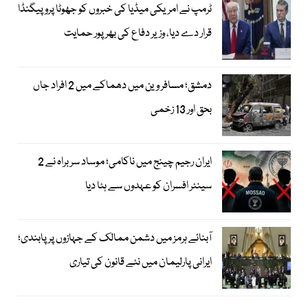
ٹرمپ نے امریکی میڈیا کی خبروں کو جھوٹا پروپیگنڈا
قرار دے دیا، وزیر دفاع کی بھرپور حمایت
دمشق؛ مسافر وین میں دھماکے میں 2 افراد جاں
بحق اور 13 زخمی
ایران رجیم چینج میں ناکامی؛ موساد سربراہ نے 2
سینئر افسران کو عہدوں سے ہٹا دیا
آبنائے ہرمز میں دشمن ممالک کے جہازوں پر پابندی؛
ایرانی پارلیمان میں نئے قانون کی تیاری