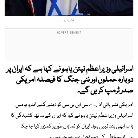
فوٹو: رائٹرز
اسرائیلی وزیراعظم نیتن یاہو نے کہا ہے کہ ایران پر
دوبارہ حملوں اور نئی جنگ کا فیصلہ امریکی
صدر ٹرمپ کریں گے۔
امریکی نشریاتی ادارے سی این بی سی کو دیئے گئے انٹرویو میں
اسرائیلی وزیراعظم نیتن یاہو نے کہا کہ ایران کے ساتھ کشیدگی کا
باب ابھی بند نہیں ہوا۔ ایران کو نمایاں طور پر کمزور کیا جا چکا
ہے تاہم خطے کی صورتحال بدستور حساس ہے۔