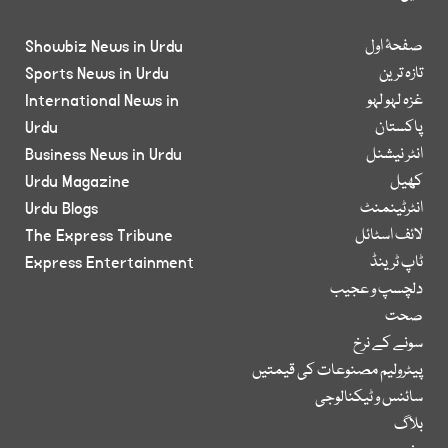
صفحۂ اول
Showbiz News in Urdu
تازہ ترین
Sports News in Urdu
غزہ لہو لہو
International News in
پاکستان
Urdu
انٹر نیشنل
Business News in Urdu
کھیل
Urdu Magazine
انٹرٹینمنٹ
Urdu Blogs
لائف اسٹائل
The Express Tribune
ٹاپ ٹرینڈ
Express Entertainment
دلچسپ و عجیب
صحت
سونے کے نرخ
پیٹرولیم مصنوعات کی قیمتیں
سائنس و ٹیکنالوجی
بلاگ