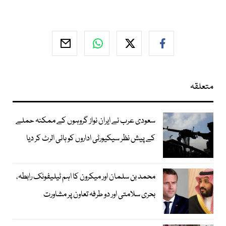
متعلقہ
سعودی عرب نے ایران نواز گروہوں کے ممکنہ حملے
کے پیش نظر سیکیورٹی اداروں کو ہائی الرٹ کر دیا
محمد بن سلمان اور میکرون کا اہم ٹیلیفونک رابطہ،
بحری سلامتی اور دو طرفہ تعاون پر مشاورت