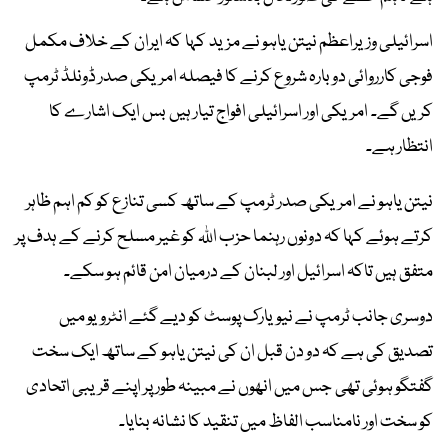
اسرائیلی وزیراعظم نیتن یاہو نے مزید کہا کہ ایران کے خلاف مکمل
فوجی کارروائی دوبارہ شروع کرنے کا فیصلہ امریکی صدر ڈونلڈ ٹرمپ
کریں گے۔ امریکی اور اسرائیلی افواج تیار ہیں بس ایک اشارے کا
انتظار ہے۔
نیتن یاہو نے امریکی صدر ٹرمپ کے ساتھ کسی تنازع کو کم اہم ظاہر
کرتے ہوئے کہا کہ دونوں رہنما حزب اللہ کو غیر مسلح کرنے کے ہدف پر
متفق ہیں تاکہ اسرائیل اور لبنان کے درمیان امن قائم ہو سکے۔
دوسری جانب ٹرمپ نے نیویارک پوسٹ کو دیے گئے انٹرویو میں
تصدیق کی ہے کہ دو دن قبل ان کی نیتن یاہو کے ساتھ ایک سخت
گفتگو ہوئی تھی جس میں انھوں نے مبینہ طور پر اپنے قریبی اتحادی
کو سخت اور نامناسب الفاظ میں تنقید کا نشانہ بنایا۔