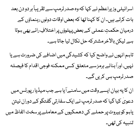
اسرائیلی وزیراعظم نے کہا کہ وہ صدر ٹرمپ سے تقریباً ہر دو دن بعد
بات کرتے ہیں۔ ان کا کہنا تھا کہ بعض اوقات دونوں رہنماؤں کے
درمیان حکمتِ عملی کے بعض پہلوؤں پر اختلافِ رائے بھی ہوتا
ہے لیکن بالآخر مشترکہ حل نکال لیا جاتا ہے۔
تاہم انہوں نے واضح کیا کہ کشیدگی میں اضافے کی ضرورت ہے یا
نہیں، اور آبنائے ہرمز سے متعلق کسی ممکنہ فوجی اقدام کا فیصلہ
صدر ٹرمپ ہی کریں گے۔
ان کا یہ بیان ایسے وقت میں سامنے آیا ہے جب میڈیا رپورٹس میں
دعویٰ کیا گیا کہ صدر ٹرمپ نے ایک سفارتی گفتگو کے دوران نیتن
یاہو کو بیروت پر حملے کی دھمکیوں کے معاملے پر سخت الفاظ میں
تنبیہ کی تھی۔