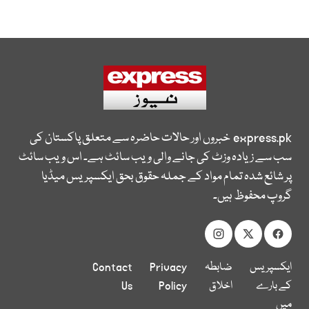
express.pk
خبروں اور حالات حاضرہ سے متعلق پاکستان کی
سب سے زیادہ وزٹ کی جانے والی ویب سائٹ ہے۔ اس ویب سائٹ
پر شائع شدہ تمام مواد کے جملہ حقوق بحق ایکسپریس میڈیا
گروپ محفوظ ہیں۔
ایکسپریس
ضابطہ
Privacy
Contact
کے بارے
اخلاق
Policy
Us
میں