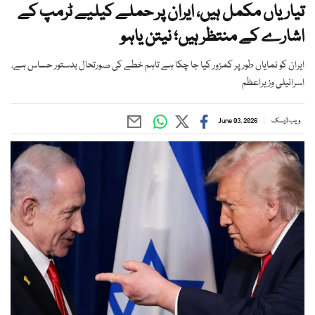
تیاریاں مکمل ہیں، ایران پر حملے کیلیے ٹرمپ کے
اشارے کے منتظر ہیں؛ نیتن یاہو
ایران کو نمایاں طور پر کمزور کیا جا چکا ہے تاہم خطے کی صورتحال بدستور حساس ہے،
اسرائیلی وزیراعظم
ویب ڈیسک
June 03, 2026