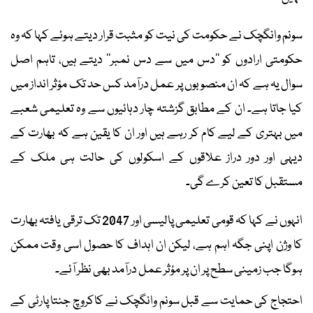
سونم وانگچک نے حکومت کی نیت کو مثبت قرار دیتے ہوئے کہا کہ وہ
حکومتی ارادوں کو ’’دس میں سے دس نمبر‘‘ دیتے ہیں، تاہم اصل
سوال یہ ہے کہ ان منصوبوں پر عمل درآمد کس حد تک مؤثر انداز میں
کیا جاتا ہے۔ ان کے مطابق گزشتہ چار دہائیوں سے وہ تعلیمی شعبے
میں بہتری کے لیے کام کر رہے ہیں اور ان کا یقین ہے کہ بھارت کے
دیہی اور دور دراز علاقوں کے اسکولوں کی حالت ہی ملک کے
مستقبل کا تعین کرے گی۔
انہوں نے کہا کہ قومی تعلیمی پالیسی اور 2047 تک ترقی یافتہ بھارت
کا وژن اپنی جگہ اہم ہے، لیکن ان اہداف کا حصول اسی وقت ممکن
ہوگا جب زمینی سطح پر ان پر مؤثر عمل درآمد بھی نظر آئے۔
احتجاج کی حمایت سے قبل سونم وانگچک نے کاکروچ جنتا پارٹی کے