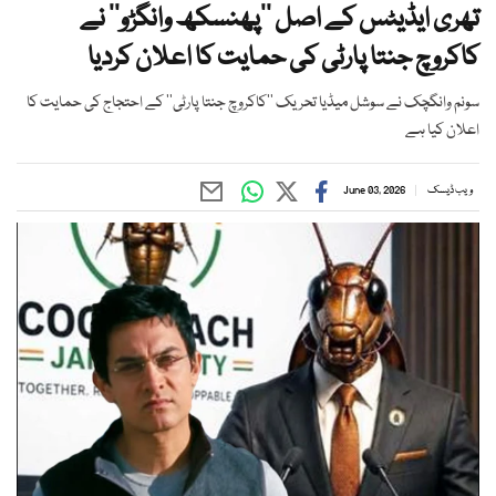
تھری ایڈیٹس کے اصل ’’پھنسکھ وانگڑو‘‘ نے
کاکروچ جنتا پارٹی کی حمایت کا اعلان کردیا
سونم وانگچک نے سوشل میڈیا تحریک ’’کاکروچ جنتا پارٹی‘‘ کے احتجاج کی حمایت کا
اعلان کیا ہے
ویب ڈیسک
June 03, 2026