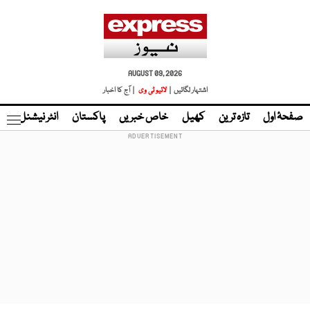
AUGUST 09, 2026
اشتہار لگائیں |
لائیو ٹی وی
| آج کا اخبار
صفحۂ اول
تازہ ترین
کھیل
خاص خبریں
پاکستان
انٹر نیشنل
ٹا