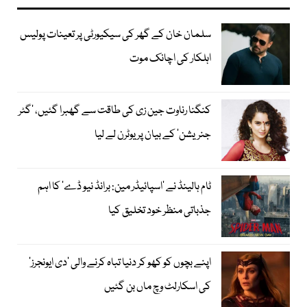
سلمان خان کے گھر کی سیکیورٹی پر تعینات پولیس
اہلکار کی اچانک موت
کنگنا رناوت جین زی کی طاقت سے گھبرا گئیں، ’گٹر
جنریشن‘ کے بیان پر یوٹرن لے لیا
ٹام ہالینڈ نے ’اسپائیڈر مین: برانڈ نیو ڈے‘ کا اہم
جذباتی منظر خود تخلیق کیا
اپنے بچوں کو کھو کر دنیا تباہ کرنے والی ’دی ایونجرز‘
کی اسکارلٹ وچ ماں بن گئیں