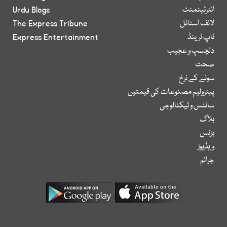
انٹرٹینمنٹ
Urdu Blogs
لائف اسٹائل
The Express Tribune
ٹاپ ٹرینڈ
Express Entertainment
دلچسپ و عجیب
صحت
سونے کے نرخ
پیٹرولیم مصنوعات کی قیمتیں
سائنس و ٹیکنالوجی
بلاگ
بزنس
ویڈیوز
جرائم