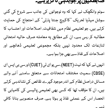
ضابطگیوں پر جوابدہی ناگزیر ہے۔
سونم وانگچک نے کہا کہ وہ نوجوانوں کی جانب سے شروع کی گئی
سوشل میڈیا تحریک ’’کاکروچ جنتا پارٹی‘‘ کے احتجاج کی حمایت
کرتے ہیں، جو تعلیمی نظام میں شفافیت، اصلاحات اور احتساب کا
مطالبہ کر رہی ہے۔ ان کے مطابق یہ معاملہ صرف حالیہ امتحانی
تنازعات تک محدود نہیں بلکہ مجموعی تعلیمی ڈھانچے اور
اصلاحات کے نفاذ سے بھی جڑا ہوا ہے۔
انہوں نے کہا کہ نیٹ (NEET)، سی یو ای ٹی (CUET) اور سی بی ایس ای
(CBSE) سمیت مختلف امتحانات سے متعلق سامنے آنے والے
مسائل دراصل نظام کے اندر موجود گہرے نقائص کی نشاندہی کرتے
ہیں۔ ان کا مؤقف تھا کہ کسی بھی تعلیمی پالیسی کی کامیابی کا
انحصار اس کے عملی نفاذ پر ہوتا ہے، صرف منصوبے بنانا کافی
نہیں۔