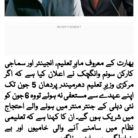
بھارت کے معروف ماہرِ تعلیم، انجینئر اور سماجی
کارکن سونم وانگچک نے اعلان کیا ہے کہ اگر
مرکزی وزیرِ تعلیم دھرمیندر پردھان 5 جون تک
اپنے عہدے سے مستعفی نہ ہوئے تو وہ 6 جون کو
نئی دہلی کے جنتر منتر میں ہونے والے احتجاج
میں شریک ہوں گے۔ ان کا کہنا ہے کہ تعلیمی
نظام میں سامنے آنے والی خامیوں اور بے