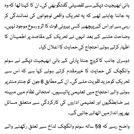
بانی ابھیجیت دپکے سے تفصیلی گفتگو بھی کی۔ ان کا کہنا تھا کہ وہ
یہ جاننا چاہتے تھے کہ یہ تحریک واقعی نوجوانوں کی نمائندگی کر
رہی ہے اور اس کے پیچھے کسی بیرونی قوت کا اثر و رسوخ موجود نہیں۔
وضاحت ملنے کے بعد انہوں نے تحریک کے مقاصد پر اطمینان کا
اظہار کرتے ہوئے احتجاج کی حمایت کا اعلان کیا۔
دوسری جانب کاکروچ جنتا پارٹی کے بانی ابھیجیت دپکے نے سونم
وانگچک کی حمایت کا خیرمقدم کرتے ہوئے کہا ہے کہ اس سے
تحریک کو مزید تقویت ملے گی۔ ان کے مطابق 6 جون کو جنتر منتر پر
ہونے والے احتجاج میں تعلیمی پالیسیوں، امتحانی نظام میں مبینہ
بے ضابطگیوں اور تعلیمی اداروں کی کارکردگی سے متعلق مسائل
بھرپور انداز میں اٹھائے جائیں گے۔
واضح رہے کہ 59 سالہ سونم وانگچک لداخ سے تعلق رکھنے والے