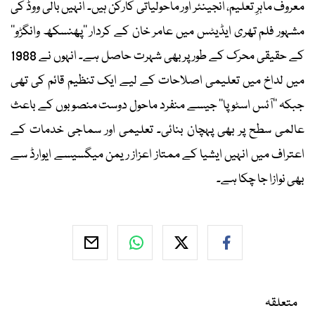
معروف ماہرِ تعلیم، انجینئر اور ماحولیاتی کارکن ہیں۔ انہیں بالی ووڈ کی
مشہور فلم تھری ایڈیٹس میں عامر خان کے کردار ’’پھنسکھ وانگڑو‘‘
کے حقیقی محرک کے طور پر بھی شہرت حاصل ہے۔ انہوں نے 1988
میں لداخ میں تعلیمی اصلاحات کے لیے ایک تنظیم قائم کی تھی
جبکہ ’’آئس اسٹوپا‘‘ جیسے منفرد ماحول دوست منصوبوں کے باعث
عالمی سطح پر بھی پہچان بنائی۔ تعلیمی اور سماجی خدمات کے
اعتراف میں انہیں ایشیا کے ممتاز اعزاز ریمن میگسیسے ایوارڈ سے
بھی نوازا جا چکا ہے۔
متعلقہ