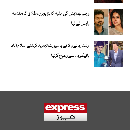
وجے تھلاپتی کی اہلیہ کا بڑا یوٹرن، طلاق کا مقدمہ
واپس لے لیا
ارشد چائے والا نے پاسپورٹ تجدید کیلئے اسلام آباد
ہائیکورٹ سے رجوع کرلیا