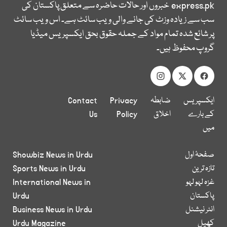
express.pk
خبروں اور حالات حاضرہ سے متعلق پاکستان کی
سب سے زیادہ وزٹ کی جانے والی ویب سائٹ ہے۔ اس ویب سائٹ
پر شائع شدہ تمام مواد کے جملہ حقوق بحق ایکسپریس میڈیا
گروپ محفوظ ہیں۔
ایکسپریس
ضابطہ
Privacy
Contact
کے بارے
اخلاق
Policy
Us
میں
صفحۂ اول
Showbiz News in Urdu
تازہ ترین
Sports News in Urdu
غزہ لہو لہو
International News in
پاکستان
Urdu
انٹر نیشنل
Business News in Urdu
کھیل
Urdu Magazine