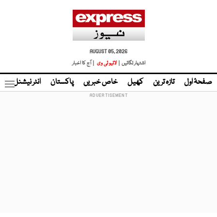
AUGUST 05, 2026
اشتہار لگائیں |
لائیو ٹی وی
| آج کا اخبار
صفحۂ اول
تازہ ترین
کھیل
خاص خبریں
پاکستان
انٹر نیشنل
ٹا