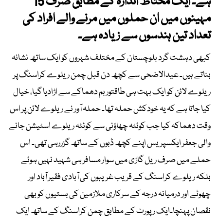
ہے۔ ایک محتاط اندازہ کے مطابق صرف 15
مہینوں میں ان حملوں میں مرنے والے افراد کی
تعداد تین ہندسوں سے زیادہ ہے۔
کبھی دہشت گرد بلوچستان کے مختلف شہروں کو ایک ساتھ نشانہ
بناتے ہیں۔ عیدالاضحی سے کچھ دن قبل چمن ریلوے کراسنگ پر
ریلوے لائن کو ایک بہت ہی طاقتور بم دھماکے سے اڑادیا گیا، خیال
کیا جاتا ہے کہ یہ خودکش حملہ تھا۔ حملہ آور نے ریلوے لائن پر اس
وقت دھماکہ کیا جب کوئٹہ چھاؤنی سے کوئٹہ ریلوے اسٹیشن جانے
والی جعفر ایکسپریس اپنے کچھ ڈبوں کے ساتھ گزررہی تھی۔ اس
حملے میں صرف ریل گاڑی میں سوار مسافر ہی شہید نہیں ہوئے
بلکہ ریلوے کراسنگ کے قریب غریبوں کی آبادی فقیر آباد اور
چھوٹے اور درمیانہ درجہ کے سرکاری ملازمین کی بستیوں کو بھی
نقصان پہنچا۔ایک رپورٹ کے مطابق چمن کراسنگ کے ساتھ ایک