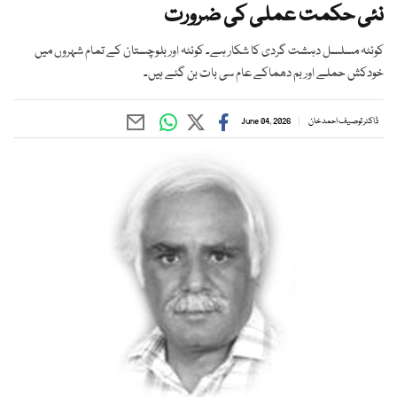
نئی حکمت عملی کی ضرورت
کوئٹہ مسلسل دہشت گردی کا شکار ہے۔ کوئٹہ اور بلوچستان کے تمام شہروں میں
خودکش حملے اور بم دھماکے عام سی بات بن گئے ہیں۔
ڈاکٹر توصیف احمد خان
June 04, 2026