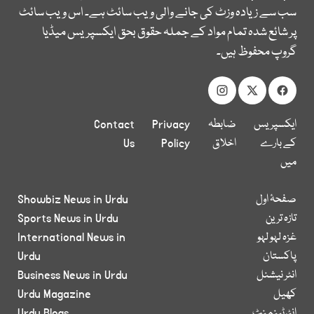
سب سے زیادہ وزٹ کی جانے والی ویب سائٹ ہے۔ اس ویب سائٹ
پر شائع شدہ تمام مواد کے جملہ حقوق بحق ایکسپریس میڈیا
گروپ محفوظ ہیں۔
ایکسپریس
ضابطہ
Privacy
Contact
کے بارے
اخلاق
Policy
Us
میں
صفحۂ اول
Showbiz News in Urdu
تازہ ترین
Sports News in Urdu
غزہ لہو لہو
International News in
پاکستان
Urdu
انٹر نیشنل
Business News in Urdu
کھیل
Urdu Magazine
انٹرٹینمنٹ
Urdu Blogs