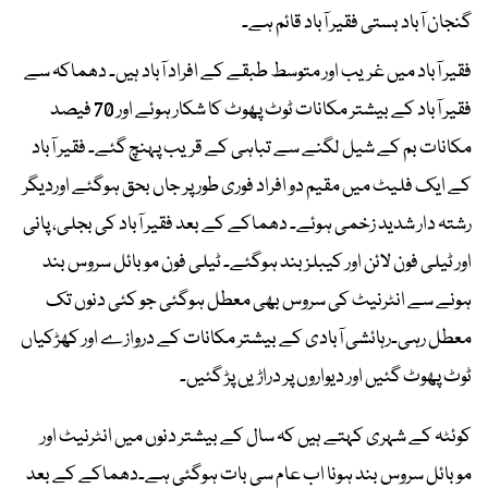
گنجان آباد بستی فقیر آباد قائم ہے۔
فقیر آباد میں غریب اور متوسط طبقے کے افراد آباد ہیں۔ دھماکہ سے
فقیر آباد کے بیشتر مکانات ٹوٹ پھوٹ کا شکار ہوئے اور 70 فیصد
مکانات بم کے شیل لگنے سے تباہی کے قریب پہنچ گئے۔ فقیر آباد
کے ایک فلیٹ میں مقیم دو افراد فوری طور پر جاں بحق ہوگئے اوردیگر
رشتہ دار شدید زخمی ہوئے۔ دھماکے کے بعد فقیر آباد کی بجلی، پانی
اور ٹیلی فون لائن اور کیبلز بند ہوگئے۔ ٹیلی فون موبائل سروس بند
ہونے سے انٹرنیٹ کی سروس بھی معطل ہوگئی جو کئی دنوں تک
معطل رہی۔رہائشی آبادی کے بیشتر مکانات کے دروازے اور کھڑکیاں
ٹوٹ پھوٹ گئیں اور دیواروں پر دراڑیں پڑ گئیں۔
کوئٹہ کے شہری کہتے ہیں کہ سال کے بیشتر دنوں میں انٹرنیٹ اور
موبائل سروس بند ہونا اب عام سی بات ہوگئی ہے۔دھماکے کے بعد