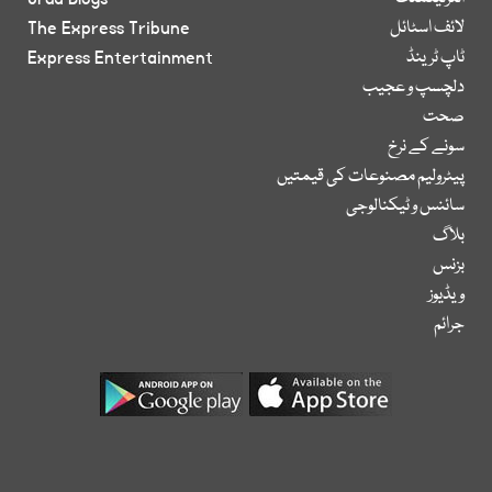
لائف اسٹائل
The Express Tribune
ٹاپ ٹرینڈ
Express Entertainment
دلچسپ و عجیب
صحت
سونے کے نرخ
پیٹرولیم مصنوعات کی قیمتیں
سائنس و ٹیکنالوجی
بلاگ
بزنس
ویڈیوز
جرائم