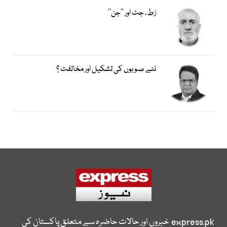
زط، جٹ اور ’’جن‘‘
نئے صوبوں کی تشکیل اور مخالفت ؟
express.pk
خبروں اور حالات حاضرہ سے متعلق پاکستان کی