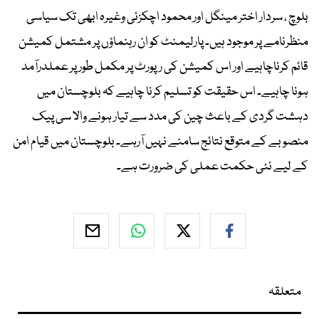
بلوچ ، سردار اختر مینگل اور محمود اچکزئی وغیرہ ابھی تک سیاسی
منظرنامے پر موجود ہیں۔ پارلیمنٹ کو ان رہنماؤں پر مشتمل کمیشن
قائم کرناچاہیے اور اس کمیشن کی رپورٹ پر مکمل طور پر عملدرآمد
ہونا چاہیے۔ اس حقیقت کو تسلیم کرنا چاہیے کہ بلوچستان میں
دہشت گردی کے باعث چین کی مدد سے تیار ہونے والا سی پیک
منصوبے کے متوقع نتائج سامنے نہیں آرہے۔ بلوچستان میں قیام امن
کے لیے نئی حکمت عملی کی ضرورت ہے۔
متعلقہ