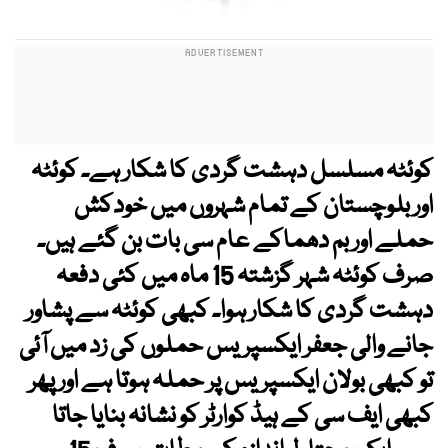
کوئٹہ مسلسل دہشت گردی کا شکار ہے۔ کوئٹہ
اور بلوچستان کے تمام شہروں میں خودکش
حملے اور بم دھماکے عام سی بات بن گئے ہیں۔
صرف کوئٹہ شہر گزشتہ 15 ماہ میں کئی دفعہ
دہشت گردی کا شکار ہوا۔ کبھی کوئٹہ سے پشاور
جانے والی جعفر ایکسپریس حملوں کی زد میں آئی
تو کبھی بولان ایکسپریس پر حملہ ہوتا ہے اور پھر
کبھی ایف سی کے ہیڈ کوارٹر کو نشانہ بنایا جاتا