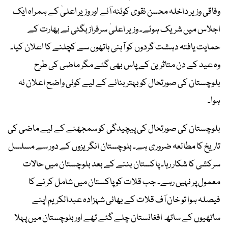
وفاقی وزیر داخلہ محسن نقوی کوئٹہ آئے اور وزیر اعلیٰ کے ہمراہ ایک
اجلاس میں شریک ہوئے۔ وزیر اعلیٰ سرفراز بگٹی نے بھارت کے
حمایت یافتہ دہشت گردوں کو آہنی ہاتھوں سے کچلنے کا اعلان کیا۔
وہ عید کے دن متاثرین کے پاس بھی گئے مگر ماضی کی طرح
بلوچستان کی صورتحال کو بہتر بنانے کے لیے کوئی واضح اعلان نہ
ہوا۔
بلوچستان کی صورتحال کی پیچیدگی کو سمجھنے کے لیے ماضی کی
تاریخ کا مطالعہ ضروری ہے۔ بلوچستان انگریزوں کے دور سے مسلسل
سرکشی کا شکار رہا۔ پاکستان بننے کے بعد بلوچستان میں حالات
معمول پر نہیں رہے۔ جب قلات کو پاکستان میں شامل کر نے کا
فیصلہ ہوا تو خان آف قلات کے بھائی شہزادہ عبدالکریم اپنے
ساتھیوں کے ساتھ افغانستان چلے گئے تھے اور بلوچستان میں پہلا