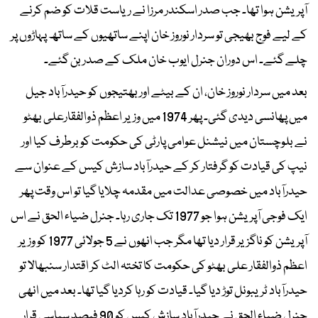
آپریشن ہوا تھا۔ جب صدر اسکندر مرزا نے ریاست قلات کو ضم کرنے
کے لیے فوج بھیجی تو سردار نوروز خان اپنے ساتھیوں کے ساتھ پہاڑوں پر
چلے گئے۔ اس دوران جنرل ایوب خان ملک کے صدر بن گئے۔
بعد میں سردار نوروز خان، ان کے بیٹے اور بھتیجوں کو حیدرآباد جیل
میں پھانسی دیدی گئی۔ پھر 1974 میں وزیر اعظم ذوالفقارعلی بھٹو
نے بلوچستان میں نیشنل عوامی پارٹی کی حکومت کو برطرف کیا اور
نیپ کی قیادت کو گرفتار کر کے حیدرآباد سازش کیس کے عنوان سے
حیدرآباد میں خصوصی عدالت میں مقدمہ چلایا گیا تو اس وقت پھر
ایک فوجی آپریشن ہوا جو 1977 تک جاری رہا۔ جنرل ضیاء الحق نے اس
آپریشن کو ناگزیر قرار دیا تھا مگر جب انھوں نے 5 جولائی 1977 کو وزیر
اعظم ذوالفقار علی بھٹو کی حکومت کا تختہ الٹ کر اقتدار سنبھالا تو
حیدرآباد ٹریبونل توڑ دیا گیا۔ قیادت کو رہا کردیا گیا تھا۔ بعد میں انھی
جنرل ضیاء الحق نے حیدرآباد سازش کیس کو 90 فیصد سیاسی قرار