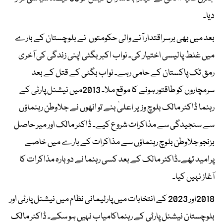
دیا۔
بعد میں بھی برسراقتدار آنے والی حکومتوں نے بلوچستان کے بارے
میں غلط پالیسی اختیار کی۔ نواب اکبر بگٹی اپنی زندگی کی آخری
رمق تک پاکستان کے حامی رہے۔ نواب بگٹی کے قتل کے بعد
سرمچاروں کو طاقتور ہونے کا موقع ملا۔ 2013میں نیشنل پارٹی کے
رہنما ڈاکٹر مالک بلوچ وزیر اعلیٰ بنے تو انھوں نے جلاوطن رہنماؤں
سے سنجیدگی سے مذاکرات شروع کیے۔ ڈاکٹر مالک اور میر حاصل
بزنجو جلاوطن بلوچ رہنماؤں سے مذاکرات کے بارے میں خاصے
پرامید تھے۔ڈاکٹر مالک کے بعد کسی رہنما نے دوبارہ مذاکرات کا
آغاز نہیں کیا۔
2018اور 2023 کے انتخابات میں پارلیمانی نظام میں نیشنل پارٹی اور
بلوچستان نیشنل پارٹی کے رہنماکامیاب نہیں ہو سکے۔ ڈاکٹر مالک