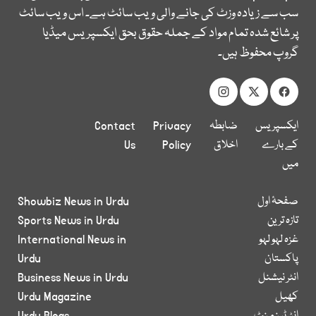
سب سے زیادہ وزٹ کی جانے والی ویب سائٹ ہے۔ اس ویب سائٹ
پر شائع شدہ تمام مواد کے جملہ حقوق بحق ایکسپریس میڈیا
گروپ محفوظ ہیں۔
ایکسپریس
ضابطہ
Privacy
Contact
کے بارے
اخلاق
Policy
Us
میں
صفحۂ اول
Showbiz News in Urdu
تازہ ترین
Sports News in Urdu
غزہ لہو لہو
International News in
پاکستان
Urdu
انٹر نیشنل
Business News in Urdu
کھیل
Urdu Magazine
انٹرٹینمنٹ
Urdu Blogs