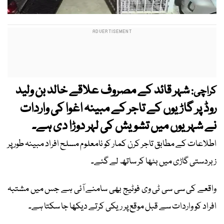
شہر قائد کے مصروف علاقے خالد بن ولید
کراچی:
روڈ پر گاڑیوں کے تاجر کے مبینہ اغوا کی واردات
نے شہریوں میں تشویش کی لہر دوڑا دی ہے۔
اطلاعات کے مطابق تاجر کرن کمار کو نامعلوم مسلح افراد مبینہ طور پر
زبردستی گاڑی میں بٹھا کر ساتھ لے گئے۔
واقعے کی سی سی ٹی وی فوٹیج بھی سامنے آئی ہے جس میں مشتبہ
افراد کو واردات سے قبل موقع پر ریکی کرتے دیکھا جا سکتا ہے۔