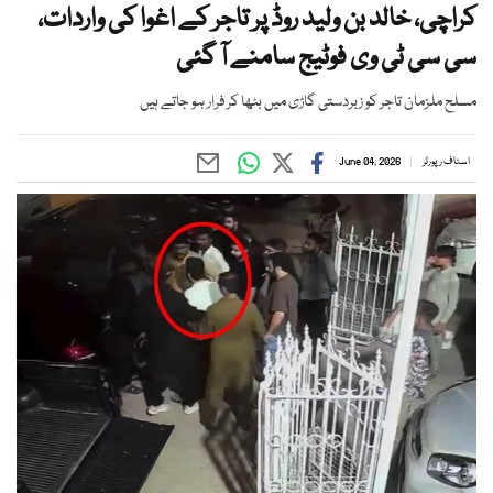
کراچی، خالد بن ولید روڈ پر تاجر کے اغوا کی واردات،
سی سی ٹی وی فوٹیج سامنے آ گئی
مسلح ملزمان تاجر کو زبردستی گاڑی میں بٹھا کر فرار ہو جاتے ہیں
اسٹاف رپورٹر
June 04, 2026