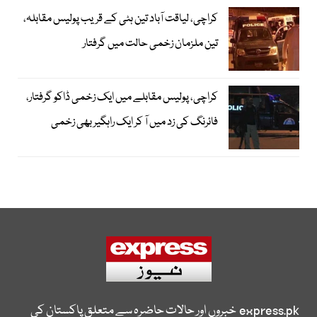
کراچی، لیاقت آباد تین ہٹی کے قریب پولیس مقابلہ،
تین ملزمان زخمی حالت میں گرفتار
کراچی، پولیس مقابلے میں ایک زخمی ڈاکو گرفتار،
فائرنگ کی زد میں آ کر ایک راہگیر بھی زخمی
express.pk
خبروں اور حالات حاضرہ سے متعلق پاکستان کی