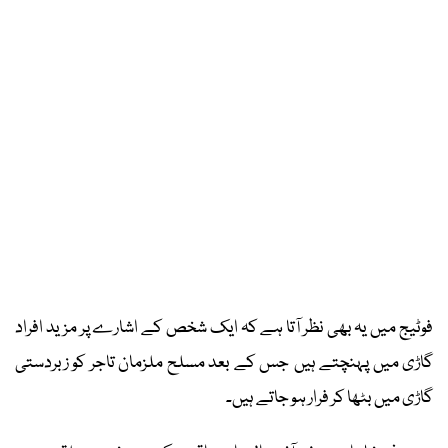
فوٹیج میں یہ بھی نظر آتا ہے کہ ایک شخص کے اشارے پر مزید افراد
گاڑی میں پہنچتے ہیں جس کے بعد مسلح ملزمان تاجر کو زبردستی
گاڑی میں بٹھا کر فرار ہو جاتے ہیں۔