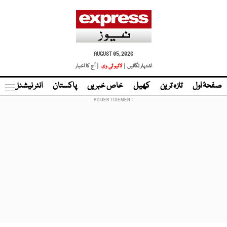
AUGUST 05, 2026
اشتہار لگائیں |
لائیو ٹی وی
| آج کا اخبار
صفحۂ اول
تازہ ترین
کھیل
خاص خبریں
پاکستان
انٹر نیشنل
ٹا