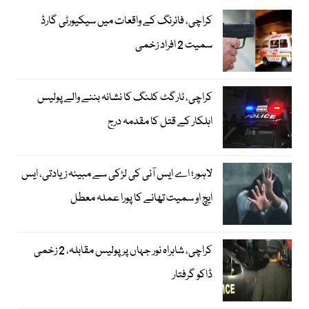
کراچی، فائرنگ کے واقعات میں سیکیورٹی گارڈ
سمیت 2 افراد زخمی
کراچی، ٹارگٹ کلنگ کا نشانہ بننے والے پولیس
اہلکار کے قتل کا مقدمہ درج
لاہور؛ اے ایس آئی کی لڑکی سے مبینہ زیادتی، ایس
ایچ او سمیت تھانے کا پورا عملہ معطل
کراچی، شاہراہ نور جہاں پر پولیس مقابلہ، 2 زخمی
ڈاکو گرفتار