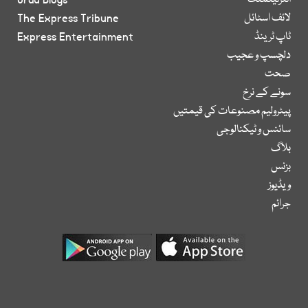
لائف اسٹائل
The Express Tribune
ٹاپ ٹرینڈ
Express Entertainment
دلچسپ و عجیب
صحت
سونے کے نرخ
پیٹرولیم مصنوعات کی قیمتیں
سائنس و ٹیکنالوجی
بلاگ
بزنس
ویڈیوز
جرائم