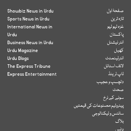
صفحۂ اول
Showbiz News in Urdu
تازہ ترین
Sports News in Urdu
غزہ لہو لہو
International News in
پاکستان
Urdu
انٹر نیشنل
Business News in Urdu
کھیل
Urdu Magazine
انٹرٹینمنٹ
Urdu Blogs
لائف اسٹائل
The Express Tribune
ٹاپ ٹرینڈ
Express Entertainment
دلچسپ و عجیب
صحت
سونے کے نرخ
پیٹرولیم مصنوعات کی قیمتیں
سائنس و ٹیکنالوجی
بلاگ
بزنس