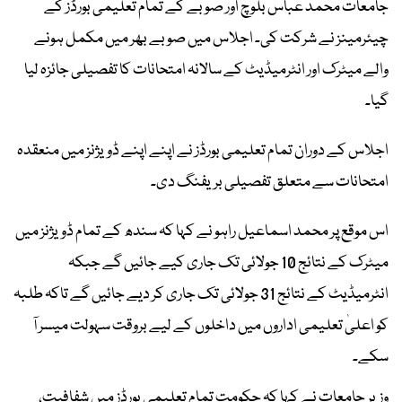
جامعات محمد عباس بلوچ اور صوبے کے تمام تعلیمی بورڈز کے
چیئرمینز نے شرکت کی۔ اجلاس میں صوبے بھر میں مکمل ہونے
والے میٹرک اور انٹرمیڈیٹ کے سالانہ امتحانات کا تفصیلی جائزہ لیا
گیا۔
اجلاس کے دوران تمام تعلیمی بورڈز نے اپنے اپنے ڈویژنز میں منعقدہ
امتحانات سے متعلق تفصیلی بریفنگ دی۔
اس موقع پر محمد اسماعیل راہو نے کہا کہ سندھ کے تمام ڈویژنز میں
میٹرک کے نتائج 10 جولائی تک جاری کیے جائیں گے جبکہ
انٹرمیڈیٹ کے نتائج 31 جولائی تک جاری کر دیے جائیں گے تاکہ طلبہ
کو اعلیٰ تعلیمی اداروں میں داخلوں کے لیے بروقت سہولت میسر آ
سکے۔
وزیر جامعات نے کہا کہ حکومت تمام تعلیمی بورڈز میں شفافیت،