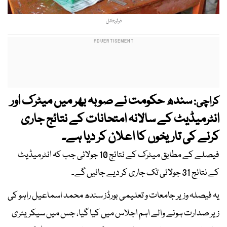
فوٹو:فائل
سندھ حکومت نے صوبہ بھر میں میٹرک اور
کراچی:
انٹرمیڈیٹ کے سالانہ امتحانات کے نتائج جاری
کرنے کی تاریخوں کا اعلان کر دیا ہے۔
فیصلے کے مطابق میٹرک کے نتائج 10 جولائی جب کہ انٹرمیڈیٹ
کے نتائج 31 جولائی تک جاری کر دیے جائیں گے۔
یہ فیصلہ وزیر جامعات و تعلیمی بورڈز سندھ محمد اسماعیل راہو کی
زیر صدارت ہونے والے اہم اجلاس میں کیا گیا، جس میں سیکریٹری