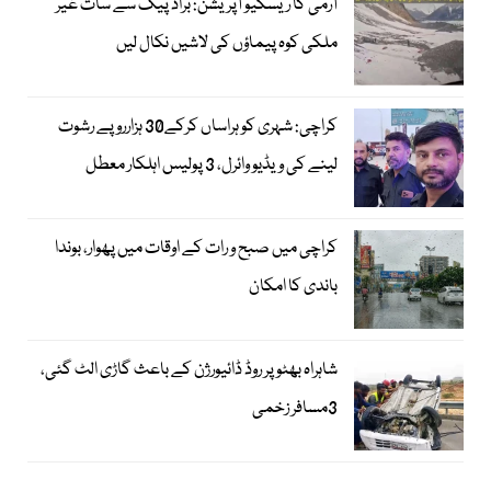
آرمی کا ریسکیو آپریشن: براڈ پیک سے سات غیر
ملکی کوہ پیماؤں کی لاشیں نکال لیں
کراچی: شہری کو ہراساں کرکے30 ہزارروپے رشوت
لینے کی ویڈیو وائرل، 3 پولیس اہلکار معطل
کراچی میں صبح و رات کے اوقات میں پھوار، بوندا
باندی کا امکان
شاہراہ بھٹو پر روڈ ڈائیورژن کے باعث گاڑی الٹ گئی،
3مسافر زخمی