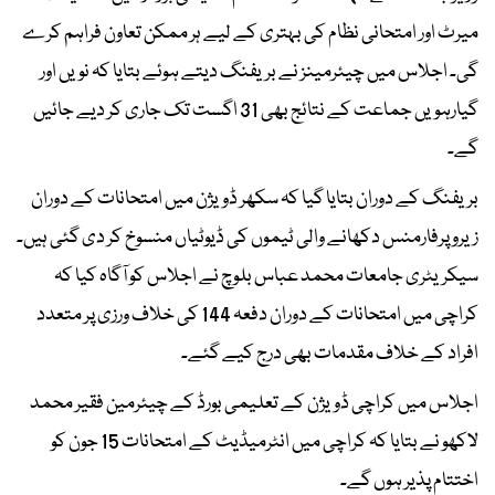
میرٹ اور امتحانی نظام کی بہتری کے لیے ہر ممکن تعاون فراہم کرے
گی۔ اجلاس میں چیئرمینز نے بریفنگ دیتے ہوئے بتایا کہ نویں اور
گیارہویں جماعت کے نتائج بھی 31 اگست تک جاری کر دیے جائیں
گے۔
بریفنگ کے دوران بتایا گیا کہ سکھر ڈویژن میں امتحانات کے دوران
زیرو پرفارمنس دکھانے والی ٹیموں کی ڈیوٹیاں منسوخ کر دی گئی ہیں۔
سیکریٹری جامعات محمد عباس بلوچ نے اجلاس کو آگاہ کیا کہ
کراچی میں امتحانات کے دوران دفعہ 144 کی خلاف ورزی پر متعدد
افراد کے خلاف مقدمات بھی درج کیے گئے۔
اجلاس میں کراچی ڈویژن کے تعلیمی بورڈ کے چیئرمین فقیر محمد
لاکھو نے بتایا کہ کراچی میں انٹرمیڈیٹ کے امتحانات 15 جون کو
اختتام پذیر ہوں گے۔