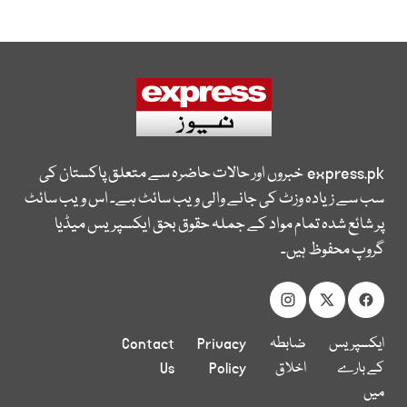
express.pk
خبروں اور حالات حاضرہ سے متعلق پاکستان کی
سب سے زیادہ وزٹ کی جانے والی ویب سائٹ ہے۔ اس ویب سائٹ
پر شائع شدہ تمام مواد کے جملہ حقوق بحق ایکسپریس میڈیا
گروپ محفوظ ہیں۔
ایکسپریس
ضابطہ
Privacy
Contact
کے بارے
اخلاق
Policy
Us
میں