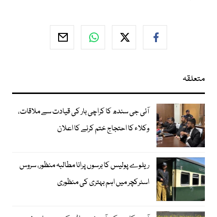
متعلقہ
آئی جی سندھ کا کراچی بار کی قیادت سے ملاقات،
وکلاء کا احتجاج ختم کرنے کا اعلان
ریلوے پولیس کا برسوں پرانا مطالبہ منظور، سروس
اسٹرکچر میں اہم بہتری کی منظوری