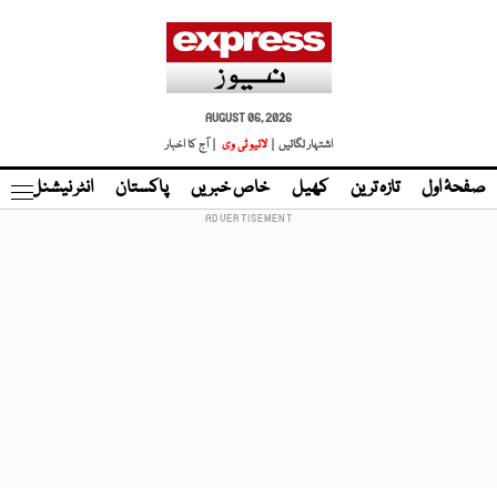
AUGUST 06, 2026
اشتہار لگائیں |
لائیو ٹی وی
| آج کا اخبار
صفحۂ اول
تازہ ترین
کھیل
خاص خبریں
پاکستان
انٹر نیشنل
ٹا