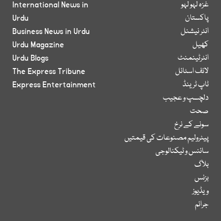
غزہ لہو لہو
International News in
پاکستان
Urdu
انٹر نیشنل
Business News in Urdu
کھیل
Urdu Magazine
انٹرٹینمنٹ
Urdu Blogs
لائف اسٹائل
The Express Tribune
ٹاپ ٹرینڈ
Express Entertainment
دلچسپ و عجیب
صحت
سونے کے نرخ
پیٹرولیم مصنوعات کی قیمتیں
سائنس و ٹیکنالوجی
بلاگ
بزنس
ویڈیوز
جرائم