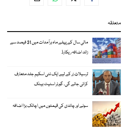
متعلقہ
مالی سال کے پہلے ماہ برآمدات میں 31 فیصد سے
زائد اضافہ ریکارڈ
ترسیلاتِ زر کے لیے ایک نئی اسکیم جلد متعارف
کرائی جائے گی، گورنر اسٹیٹ بینک
سونے اور چاندی کی قیمتوں میں اچانک بڑا اضافہ