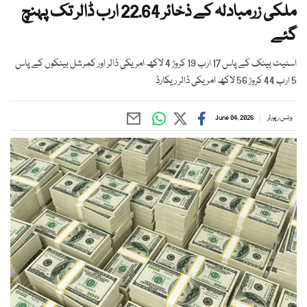
ملکی زرمبادلہ کے ذخائر 22.64 ارب ڈالر تک پہنچ
گئے
اسٹیٹ بینک کے پاس 17 ارب 19 کروڑ 4 لاکھ امریکی ڈالر اور کمرشل بینکوں کے پاس
5 ارب 44 کروڑ 56 لاکھ امریکی ڈالر ریکارڈ
بزنس رپورٹر
June 04, 2026