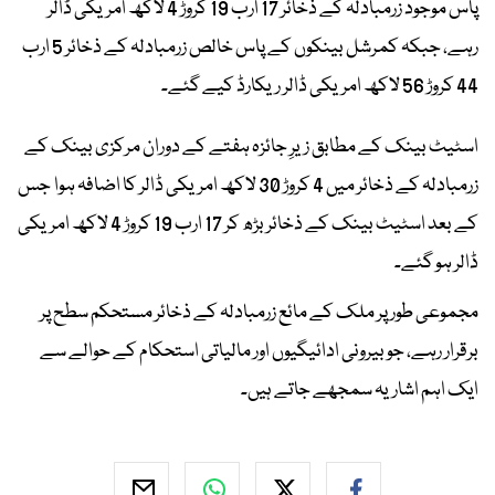
پاس موجود زرمبادلہ کے ذخائر 17 ارب 19 کروڑ 4 لاکھ امریکی ڈالر
رہے، جبکہ کمرشل بینکوں کے پاس خالص زرمبادلہ کے ذخائر 5 ارب
44 کروڑ 56 لاکھ امریکی ڈالر ریکارڈ کیے گئے۔
اسٹیٹ بینک کے مطابق زیرِ جائزہ ہفتے کے دوران مرکزی بینک کے
زرمبادلہ کے ذخائر میں 4 کروڑ 30 لاکھ امریکی ڈالر کا اضافہ ہوا جس
کے بعد اسٹیٹ بینک کے ذخائر بڑھ کر 17 ارب 19 کروڑ 4 لاکھ امریکی
ڈالر ہو گئے۔
مجموعی طور پر ملک کے مائع زرمبادلہ کے ذخائر مستحکم سطح پر
برقرار رہے، جو بیرونی ادائیگیوں اور مالیاتی استحکام کے حوالے سے
ایک اہم اشاریہ سمجھے جاتے ہیں۔