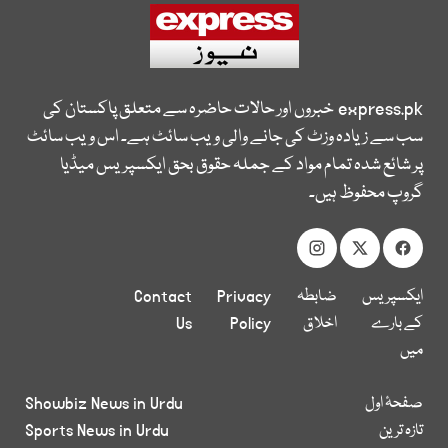
express.pk
خبروں اور حالات حاضرہ سے متعلق پاکستان کی
سب سے زیادہ وزٹ کی جانے والی ویب سائٹ ہے۔ اس ویب سائٹ
پر شائع شدہ تمام مواد کے جملہ حقوق بحق ایکسپریس میڈیا
گروپ محفوظ ہیں۔
ایکسپریس
ضابطہ
Privacy
Contact
کے بارے
اخلاق
Policy
Us
میں
صفحۂ اول
Showbiz News in Urdu
تازہ ترین
Sports News in Urdu