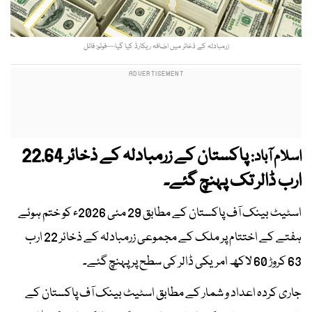
زرمبادلہ کے ذخائر میں اضافہ ریکارڈ کیا گیا—فوٹو: فائل
پاکستان کے زرمبادلہ کے ذخائر 22.64
اسلام آباد:
ارب ڈالر تک پہنچ گئے۔
اسٹیٹ بینک آف پاکستان کے مطابق 29 مئی 2026ء کو ختم ہوئے
ہفتے کے اختتام پر ملک کے مجموعی زرمبادلہ کے ذخائر 22 ارب
63 کروڑ 60 لاکھ امریکی ڈالر کی سطح پر پہنچ گئے۔
جاری کردہ اعداد و شمار کے مطابق اسٹیٹ بینک آف پاکستان کے