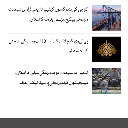
کراچی کی بندرگاہوں کیلیے تاریخی ٹرانس شپمنٹ
مراعاتی پیکیج، بڑے ریلیف کا اعلان
پی ٹی وی کو چلانے کے لیے 13 ارب روپے کی ضمنی
گرانٹ منظور
اسٹیل مصنوعات مزید مہنگی ہونے کا امکان،
مینوفیکچررزکیلئے بجلی پر سیلز ٹیکس عائد