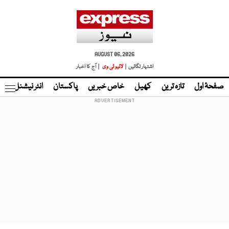
AUGUST 06, 2026
اشتہار لگائیں |
لائیو ٹی وی
| آج کا اخبار
صفحۂ اول
تازہ ترین
کھیل
خاص خبریں
پاکستان
انٹر نیشنل
ٹا