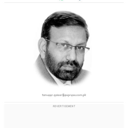
tanveer.qaisar@express.com.pk