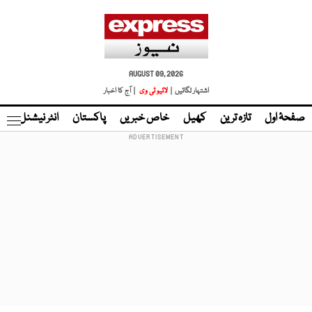
AUGUST 09, 2026
اشتہار لگائیں |
لائیو ٹی وی
| آج کا اخبار
صفحۂ اول
تازہ ترین
کھیل
خاص خبریں
پاکستان
انٹر نیشنل
ٹا