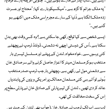
آرہے ہیں ، سب ایڈز کے مارے ہُوئے ہیں ۔‘‘جنوبی افریقہ بارے فرمایا:
’’یہ ملک جرائم کا گڑھ ہے ۔‘‘میکسیکو بارے کہا: ’’محتاج اور عسرت
زدہ ملک! لگتا ہے دُنیا کے سارے مجرم اِسی ملک میں اکٹھے ہو
گئے ہیں ۔‘‘
ایسے شخص سے کیا توقع رکھی جا سکتی ہے ؟ وہ کسی وقت بھی بدل
سکتا ہے ۔اُس کی دوستی اچھی نہ دشمنی۔ ڈونلڈ ٹرمپ نے پچھلے
کئی برسوں سے ، خواہ مخواہ، لندن کے پہلے اور مسلسل تیسری بار
منتخب ہوکر مسلمان میئر کا اعزاز حاصل کرنے والے سر صادق خان
سے دشمنی مول لے رکھی ہے ۔ پچھلی بار جب ٹرمپ صدر منتخب
ہُوئے تو آتے ہی کئی مسلمان ممالک پر امریکی ویزوں کی پابندیاں
عائد کر دی تھیں ۔ لندن کی لیبر پارٹی کے صادق خان نے پارٹی سطح پر
اِس کی سخت مخالفت کی تھی۔
تب سے اب تک ٹرمپ نے صادق خان (جواَب بھی لندن کے میئر ہیں