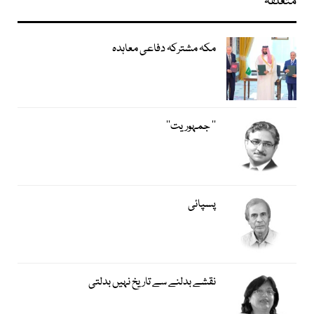
متعلقہ
مکہ مشترکہ دفاعی معاہدہ
’’ جمہوریت‘‘
پسپائی
نقشے بدلنے سے تاریخ نہیں بدلتی