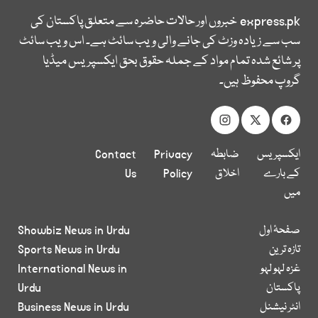
express.pk
خبروں اور حالات حاضرہ سے متعلق پاکستان کی
سب سے زیادہ وزٹ کی جانے والی ویب سائٹ ہے۔ اس ویب سائٹ
پر شائع شدہ تمام مواد کے جملہ حقوق بحق ایکسپریس میڈیا
گروپ محفوظ ہیں۔
ایکسپریس
ضابطہ
Privacy
Contact
کے بارے
اخلاق
Policy
Us
میں
صفحۂ اول
Showbiz News in Urdu
تازہ ترین
Sports News in Urdu
غزہ لہو لہو
International News in
پاکستان
Urdu
انٹر نیشنل
Business News in Urdu