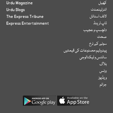
کھیل
Urdu Magazine
انٹرٹینمنٹ
Urdu Blogs
لائف اسٹائل
The Express Tribune
ٹاپ ٹرینڈ
Express Entertainment
دلچسپ و عجیب
صحت
سونے کے نرخ
پیٹرولیم مصنوعات کی قیمتیں
سائنس و ٹیکنالوجی
بلاگ
بزنس
ویڈیوز
جرائم