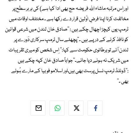
اور اِس مرتبہ ماشاء اللہ فریضہ حج بھی ادا کیا ہے) کی ہر ہر سطح پر
مخالفت کرنا اپنا فرضِ اوّلین قرار دے رکھا ہے ۔ مختلف اوقات میں
ٹرمپ یوں کیچڑ اچھال چکے ہیں : ’’صادق خان لندن میں شرعی قوانین
کو نافذ کرنے کے درپے ہیں ۔‘‘پچھلے سال ٹرمپ سرکاری دَورے پر
لندن آئے تو برطانوی حکومت سے کہا:’’ اِس شخص کو میری تقریبات
میں شریک نہ ہونے دیا جائے۔‘‘جواباً صادق خان کہہ چکے ہیں
:’’ڈونلڈ ٹرمپ نسل پرست بھی ہیںاور اسلامو فوبیا کے مارے ہُوئے
بھی ۔‘‘