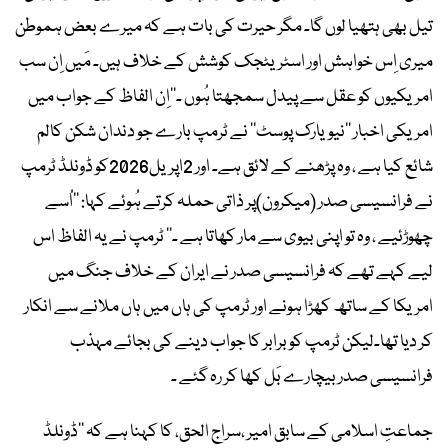
تیل بھی ہتھیا لوں گا۔ مگر حیرت کی بات ہے کہ میرے بعض ہموطن
میری اِس خواہش اور اسٹریٹجک کوشش کے خلاف ہیں۔ مَیں اِن سب
امریکیوں کو عقل سے پیدل سمجھتا ہُوں ۔‘‘اِن الفاظ کے جواب میں
امریکی اخبار ’’نیویارک پوسٹ‘‘ نے ٹرمپ بارے جو دندان شکن کالم
شائع کیا ہے ، وہ پڑھنے کے لائق ہے۔ اور 2اپریل2026کو ڈونلڈ ٹرمپ
نے فرانسیسی صدر (میکرون)پر ذاتی حملہ کرتے ہُوئے کہا: ’’اُسے
چھوڑئیے ، وہ تو اپنی بیوی سے مار کھاتا ہے ۔‘‘ ٹرمپ نے یہ الفاظ اس
لیے کہے تھے کہ فرانسیسی صدر نے ایران کے خلاف جنگ میں
امریکا کے ساتھ کھڑا ہونے اور ٹرمپ کی ہاں میں ہاں ملانے سے انکار
کر دیا تھا۔لیکن ٹرمپ کو برابر کا جواب دینے کی بجائے مہذب
فرانسیسی صدر بیچارے بَل کھا کر رہ گئے ۔
جماعتِ اسلامی کے سابق امیر ،سراج الحق، کا کہنا ہے کہ ’’ڈونلڈ