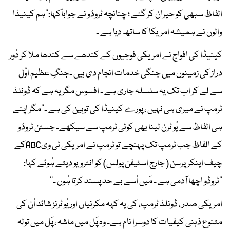
الفاظ سبھی کو حیران کر گئے ؛ چنانچہ ٹروڈو نے جواباًکہا:’’ہم کینیڈا
والوں نے ہمیشہ امریکا کا ساتھ دیا ہے ۔
کینیڈا کی افواج نے امریکی فوجیوں کے کندھے سے کندھا ملا کر دُور
دراز کی زمینوں میں جنگی خدمات انجام دی ہیں ۔جنگِ عظیم اوّل
سے لے کر اب تک یہ سلسلہ جاری ہے ۔ افسوس مگر یہ ہے کہ ڈونلڈ
ٹرمپ نے میری ہی نہیں ، پورے کینیڈا کی توہین کی ہے ۔‘‘مگر اپنے
ہی الفاظ سے یُو ٹرن لینا بھی کوئی ٹرمپ سے سیکھے۔ جسٹن ٹروڈو
کے الفاظ جب ٹرمپ تک پہنچے تو ٹرمپ نے امریکی ٹی ویABCکے
چیف اینکرپرسن ( جارج اسٹیفن پولس) کو انٹرویو دیتے ہُوئے کہا:
’’ٹروڈو اچھا آدمی ہے ۔ مَیں اُسے بے حد پسند کرتا ہُوں ۔‘‘
امریکی صدر ، ڈونلڈ ٹرمپ، کی یہ کہہ مکرنیاں اور یُو ٹرنز شائد اُن کی
متنوع ذہنی کیفیات کا دوسرا نام ہے۔ وہ پَل میں ماشہ ، پَل میں تولہ