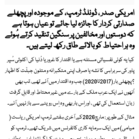
امریکی صدر ، ڈونلڈ ٹرمپ، کے موجودہ اور پچھلے
صدارتی کردار کا جائزہ لیا جائے تو عیاں ہوتا ہے
کہ دوستوں اور مخالفین پر سنگین تنقید کرتے ہُوئے
وہ ہر احتیاط کو بالائے طاق رکھ لیتے ہیں۔
کیا یہ کوئی نفسیاتی مسئلہ ہے یا اقتدار کا غرور یا دُنیا کی اکلوتی سُپر
پاور کی سربراہی کا نشہ یا صرف اپنی متکبرانہ و متلون جبلّت کا اظہار
؟ پچھلی بار (2017تا2020) جب وہ اقتدار میں آئے تھے، تب بھی
اُنھوں نے ایک عرب ملک کے بارے میں غیر محتاط اور قابلِ گرفت
زبان استعمال کی تھی ، اور اِس بار بھی وہ اِس رویئے سے باز نہیں آئے۔
مثال کے طور پر : مارچ2026کے آخری ہفتے ٹرمپ امریکی ریاست (
میامی) میں ایک سرمایہ کاری کانفرنس میں شریک تھے۔ ٹرمپ کو