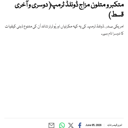
متکبر و متلون مزاج ڈونلڈ ٹرمپ( دوسری و آخری
قسط)
امریکی صدر ، ڈونلڈ ٹرمپ، کی یہ کہہ مکرنیاں اور یُو ٹرنز شائد اُن کی متنوع ذہنی کیفیات
کا دوسرا نام ہے۔
تنویر قیصر شاہد
June 05, 2026