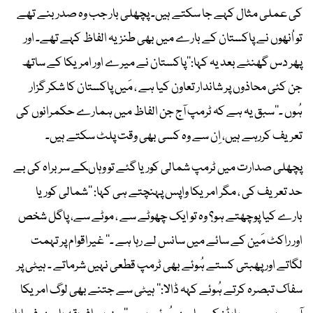
کی عملی مثال کہے جا سکتے ہیں۔ پچھلی بار جب وہ صدر بنے تھے
تو اُنھوں نے پاکستان کے بارے میں بھی طنزیہ الفاظ کہے تھے۔ اور
پھر دس گھنٹے بعد یہ کہا:’’پاکستان نے میرے اور امریکا کے ساتھ
جن کئی محاذوں پر شاندار تعاون کیا ہے ، مَیں پاکستان کا شکر گزار
ہُوں ۔‘‘سبق یہ ہے کہ ٹرمپ آج جن الفاظ میں ہمارے حکمرانوں کی
تعریف کررہے ہیں، اِن سے وہ کسی بھی وقت پلٹ سکتے ہیں۔
پچھلی صدارت میں ٹرمپ شمالی کوریا گئے تو وہاںکے سربراہ کی بے
حد تعریف کی ، مگر امریکا واپس پہنچتے ہی کہا: ’’شمالی کوریا
بارے کیا پوچھتے ہو؟ وہ تو ایک چھوٹے سے ، موٹے سے، پاگل شخص
اور راکٹ مَین کے سائے میں سانس لے رہا ہے ۔‘‘ غیراقوام پر تہمت
لگاتے اور پھبتی کستے ہُوئے بھی ٹرمپ قطعی نہیں شرماتے ۔ ہیٹی پر
سفاک تبصرہ کرتے ہُوئے کہہ ڈالا:’’ ہیٹی سے جتنے بھی لوگ امریکا