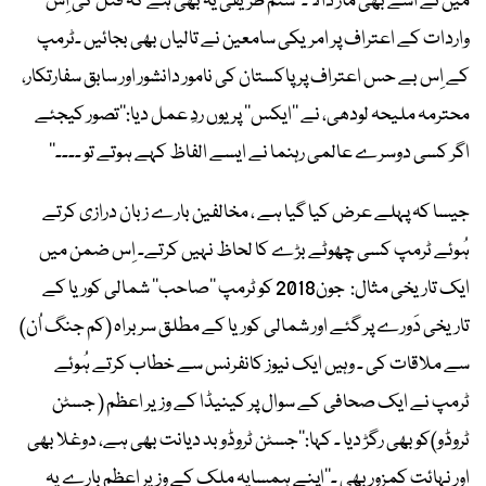
مَیں نے اُسے بھی مار ڈالا ۔‘‘ستم ظریفی یہ بھی ہے کہ قتل کی اِس
واردات کے اعتراف پر امریکی سامعین نے تالیاں بھی بجائیں ۔ٹرمپ
کے اِس بے حس اعتراف پر پاکستان کی نامور دانشور اور سابق سفارتکار،
محترمہ ملیحہ لودھی، نے ’’ایکس‘‘ پر یوں ردِ عمل دیا:’’تصور کیجئے
اگر کسی دوسرے عالمی رہنما نے ایسے الفاظ کہے ہوتے تو ۔۔۔۔‘‘
جیسا کہ پہلے عرض کیا گیا ہے ، مخالفین بارے زبان درازی کرتے
ہُوئے ٹرمپ کسی چھوٹے بڑے کا لحاظ نہیں کرتے۔ اِس ضمن میں
ایک تاریخی مثال: جون2018 کو ٹرمپ ’’صاحب‘‘ شمالی کوریا کے
تاریخی دَورے پر گئے اور شمالی کوریا کے مطلق سربراہ (کم جنگ اُن)
سے ملاقات کی ۔ وہیں ایک نیوز کانفرنس سے خطاب کرتے ہُوئے
ٹرمپ نے ایک صحافی کے سوال پر کینیڈا کے وزیر اعظم ( جسٹن
ٹروڈو)کو بھی رگڑ دیا ۔ کہا:’’جسٹن ٹروڈو بد دیانت بھی ہے، دوغلا بھی
اور نہائت کمزور بھی ۔‘‘اپنے ہمسایہ ملک کے وزیر اعظم بارے یہ