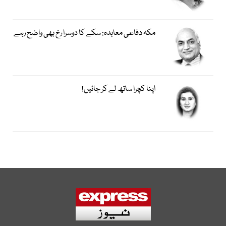
مکہ دفاعی معاہدہ: سکے کا دوسرا رخ بھی واضح رہے
اپنا کچرا ساتھ لے کر جائیں!