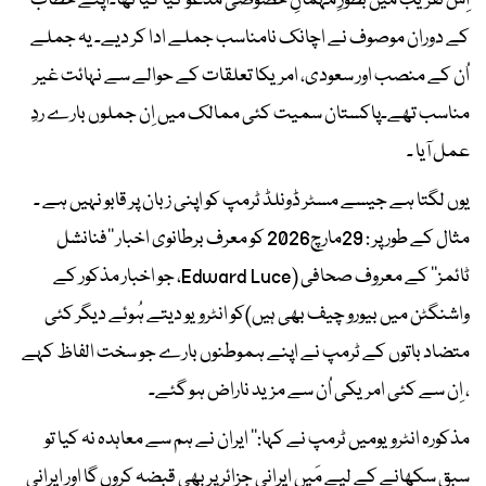
اِس تقریب میں بطورِ مہمانِ خصوصی مدعو کیا گیا تھا۔اپنے خطاب
کے دوران موصوف نے اچانک نامناسب جملے ادا کر دیے۔ یہ جملے
اُن کے منصب اور سعودی، امریکا تعلقات کے حوالے سے نہائت غیر
مناسب تھے۔پاکستان سمیت کئی ممالک میں اِن جملوں بارے ردِ
عمل آیا ۔
یوں لگتا ہے جیسے مسٹر ڈونلڈ ٹرمپ کو اپنی زبان پر قابو نہیں ہے ۔
مثال کے طور پر : 29مارچ2026 کو معرف برطانوی اخبار ’’فنانشل
ٹائمز‘‘ کے معروف صحافی (Edward Luce، جو اخبار مذکور کے
واشنگٹن میں بیورو چیف بھی ہیں)کو انٹرویو دیتے ہُوئے دیگر کئی
متضاد باتوں کے ٹرمپ نے اپنے ہموطنوں بارے جو سخت الفاظ کہے
، اِن سے کئی امریکی اُن سے مزید ناراض ہو گئے۔
مذکورہ انٹرویومیں ٹرمپ نے کہا:’’ ایران نے ہم سے معاہدہ نہ کیا تو
سبق سکھانے کے لیے مَیں ایرانی جزائر پر بھی قبضہ کروں گا اور ایرانی