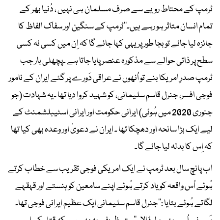
ٹرمپ کے محتاط رویے سے صرف مسلمان ہی نہیں ، دُنیا بھر کے
تمام انسان متاثر ہو رہے ہیں۔‘‘ٹرمپ کے سنگین اور سفاک الفاظ کا
جائزہ لیا جائے تو بجا طور پر یہی کہا جائے گا کہ اِن میں کسی نہ کسی
سطح پر ذاتی حوالے سے مذکورہ عنصر پایا جاتا ہے ۔پچھلی بار جب
ٹرمپ صدرِ امریکا بنے تو اُنھوں نے عراقی دَورے پر گئے ایران کے نامور
فوجی افسر، جنرل قاسم سلیمانی، کو شہید کروا دیا تھا ۔یہ شہادت (جو
جنوری 2020 میں ہُوئی) ایرانی حکومت اور ایرانی اسٹیبلشمنٹ کے
لیے ایک بڑا سانحہ اور دھچکا تھا ۔ ایران نے دعویٰ اور وعدہ بھی کیا تھا
کہ اِس کا بدلہ لیا جائے گا۔
اب پانچ سال بعد ٹرمپ نے ایک امریکی فوجی تقریب سے خطاب کرتے
ہُوئے اُس واقعہ کو یاد کرتے ہُوئے اپنے سامعین کو ہنستے اور قہقہے
لگاتے ہُوئے بتایا :’’جنرل قاسم سلیمانی ایک عظیم ایرانی فوجی تھا۔