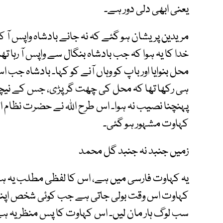
یعنی ابھی دلی دور ہے۔
مریدین پریشان ہو گئے کہ نہ جانے بادشاہ واپس 
خدا کا یہ ہوا کہ جب بادشاہ بنگال سے واپس آ رہا ت
محل بنوایا اور باپ کو وہاں آنے کو کہا۔ بادشاہ جب
ہی رکھا تھا کہ محل کی چھت گر پڑی، جس کے نیچے
پہنچنا نصیب نہ ہوا۔ اس طرح اللہ نے حضرت نظام الدی
کہاوت مشہور ہو گئی۔
زمیں جنبد نہ جنبد گل محمد
یہ کہاوت فارسی میں ہے، اس کا لفظی مطلب یہ ہے 
کہاوت اس وقت بولی جاتی ہے جب کوئی شخص اپنی 
سب لوگ ہار مان لیں۔ اس کہاوت کا پس منظر یہ ہے