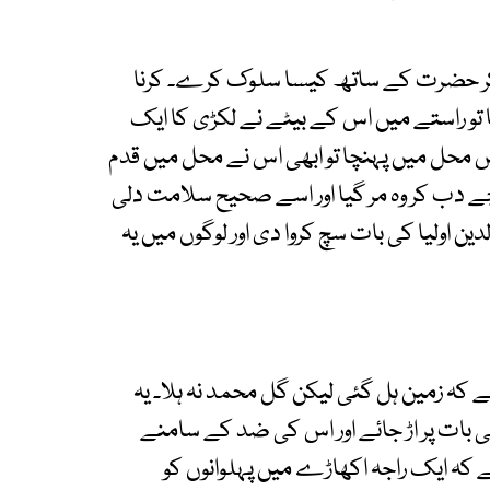
آ کر حضرت کے ساتھ کیسا سلوک کرے۔ کرنا
ھا تو راستے میں اس کے بیٹے نے لکڑی کا ایک
 اس محل میں پہنچا تو ابھی اس نے محل میں قدم
 دب کر وہ مر گیا اور اسے صحیح سلامت دلی
ن اولیا کی بات سچ کروا دی اور لوگوں میں یہ
کہ زمین ہل گئی لیکن گل محمد نہ ہلا۔ یہ
بات پر اڑ جائے اور اس کی ضد کے سامنے
 کہ ایک راجہ اکھاڑے میں پہلوانوں کو