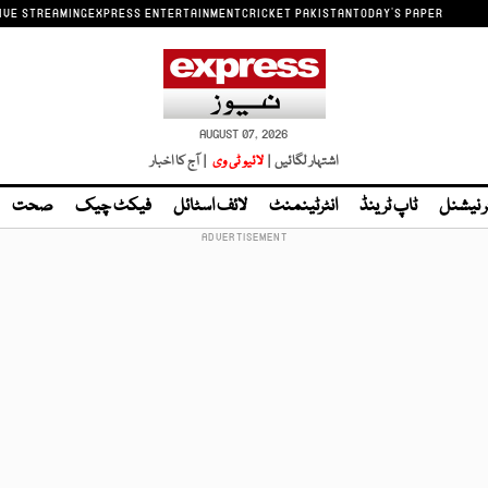
IVE STREAMING
EXPRESS ENTERTAINMENT
CRICKET PAKISTAN
TODAY'S PAPER
AUGUST 07, 2026
اشتہار لگائیں |
لائیو ٹی وی
| آج کا اخبار
ر نیشنل
ٹاپ ٹرینڈ
انٹرٹینمنٹ
لائف اسٹائل
فیکٹ چیک
صحت