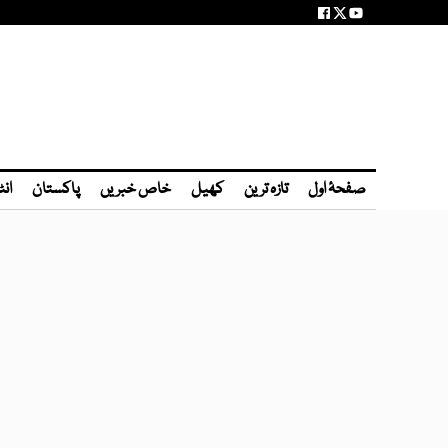
صفحۂ اول
تازہ ترین
کھیل
خاص خبریں
پاکستان
انٹ