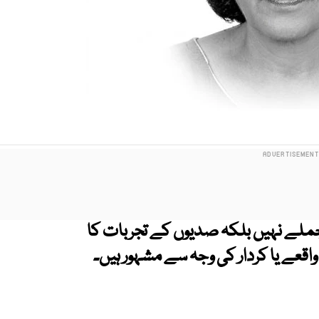
 جملے نہیں بلکہ صدیوں کے تجربات کا
اقعے یا کردار کی وجہ سے مشہور ہیں۔