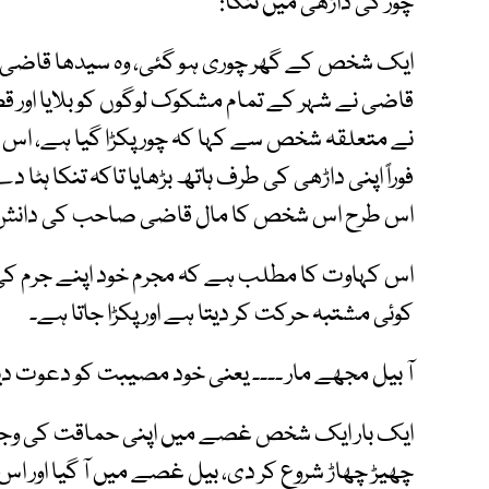
چور کی داڑھی میں تنکا:
ایک شخص کے گھر چوری ہو گئی، وہ سیدھا قاضی ک
قاضی نے شہر کے تمام مشکوک لوگوں کو بلایا اور ق
نے متعلقہ شخص سے کہا کہ چور پکڑا گیا ہے، اس ک
فوراً اپنی داڑھی کی طرف ہاتھ بڑھایا تاکہ تنکا ہٹا د
اس طرح اس شخص کا مال قاضی صاحب کی دانش من
اس کہاوت کا مطلب ہے کہ مجرم خود اپنے جرم کی وج
کوئی مشتبہ حرکت کر دیتا ہے اور پکڑا جاتا ہے۔
آ بیل مجھے مار ۔۔۔۔ یعنی خود مصیبت کو دعوت دین
ایک بار ایک شخص غصے میں اپنی حماقت کی وجہ س
چھیڑ چھاڑ شروع کر دی، بیل غصے میں آ گیا اور اس