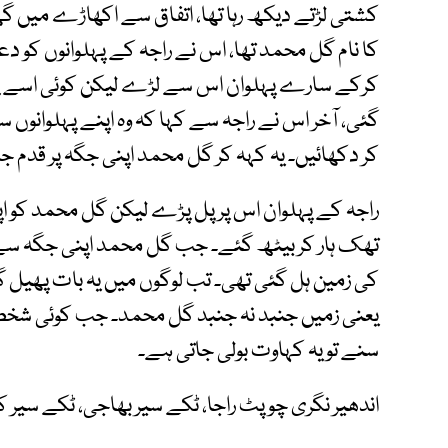
کشتی لڑتے دیکھ رہا تھا، اتفاق سے اکھاڑے میں گھ
کا نام گل محمد تھا، اس نے راجہ کے پہلوانوں کو
کرکے سارے پہلوان اس سے لڑے لیکن کوئی اسے پچھا
گئی، آخر اس نے راجہ سے کہا کہ وہ اپنے پہلوانوں سے
کر دکھائیں۔ یہ کہہ کر گل محمد اپنی جگہ پر قدم جما
راجہ کے پہلوان اس پر پل پڑے لیکن گل محمد کو ا
تھک ہار کر بیٹھ گئے۔ جب گل محمد اپنی جگہ سے ہٹا
کی زمین ہل گئی تھی۔ تب لوگوں میں یہ بات پھیل گ
یعنی زمیں جنبد نہ جنبد گل محمد۔ جب کوئی شخص اپ
سنے تو یہ کہاوت بولی جاتی ہے۔
اندھیر نگری چوپٹ راجا، ٹکے سیر بھاجی، ٹکے سیر ک