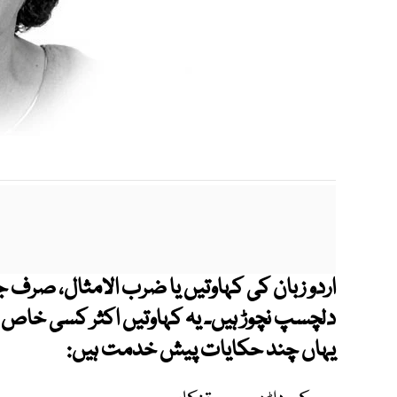
اردو زبان کی کہاوتیں یا ضرب الامثال، صرف
دلچسپ نچوڑ ہیں۔ یہ کہاوتیں اکثر کسی خاص و
یہاں چند حکایات پیش خدمت ہیں: