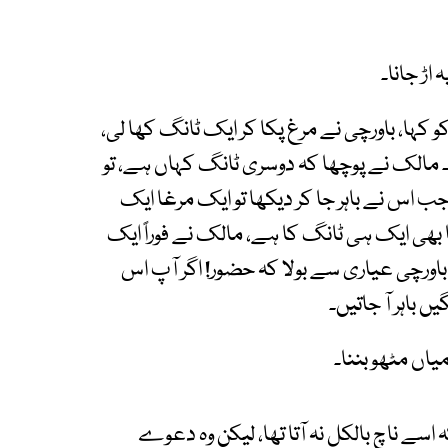
اڑ جانا۔
 کہا، باورچی نے مرغ پکا کر ایک ٹانگ کھا لی،
۔ مالک نے پوچھا کہ دوسری ٹانگ کہاں ہے، تو
جب اس نے باہر جا کر دیکھا تو ایک مرغا ایک
غا بھی ایک ہی ٹانگ کا ہے، مالک نے فوراً ایک
ا۔ باورچی عیاری سے بولا کہ حضور! اگر آپ اس
ں باہر آ جاتیں۔
میاں مٹھو بننا۔
ہ اسے ناچ بالکل نہ آتا تھا، لیکن وہ دعوے