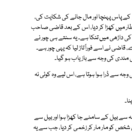
ے پاس پہنچا اور مال جانے کی شکایت کی،
طار میں کھڑا کر دیا، اس کے بعد قاضی صاحب
ی داڑھی میں تنکا ہے۔ یہ سنتے ہی چور نے
ے، قاضی نے اسے فوراً تاڑ لیا کہ یہی چور ہے۔
دی کی وجہ سے بازیاب ہو گیا۔
ہ سے ڈرا ہوا ہوتا ہے، اس لیے وہ کوئی نہ
ا۔
ے بیل کے سامنے جا کھڑا ہوا اور بیل سے
 شخص کو مار مار کر زخمی کر دیا، جب سے یہ