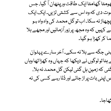
ومتا گھامتا ایک طاقت ور پٹھان آ گیا، جس
 دعوت دی کہ وہ اس سے کشتی لڑیں۔ ایک ایک
ڑ نہ سکا۔ اب تو گل محمد کی واہ واہ ہو
 کہیں کہ وہ مجھ پر زور آزمائیں اور مجھے ہلا
 کر کھڑا ہو گیا۔
پنی جگہ سے ہلا نہ سکے۔ آخر سارے پہلوان
 تو لوگوں نے دیکھا کہ جہاں وہ کھڑا تھا وہاں
ئی کہ زمین ہل گئی لیکن گل محمد نہ ہلا،
نی بات پر اڑ جائے اور ڈٹا رہے کسی کی نہ
ھاجا۔