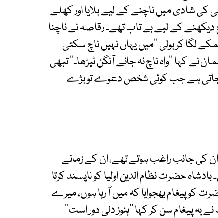
 کی شادی میں ناچنے کے لیے بلایا اور کھلے
 دیکھنے کے لیے بے تاب تھے۔ رقاصہ نے ناچنا
 ٹھمکے لگا کر بولی ’’میں یہاں نہیں ناچ سکتی
نے کہا ’’واہ ناچ نہ جانے آنگن ٹیڑھا۔‘‘ تبھی
ولی جاتی ہے جب کوئی شخص دعوے تو بڑے
 ان کی جانب راغب ہوتے تھے، ان کے زمانے
ادشاہ حضرت نظام الدین اولیا کو ناپسند کرتا
رت کو پیغام بھجوایا کہ میں آ رہا ہوں، میرے
یہ پیغام سن کر کہا ’’ہنوز دلی دور است‘‘