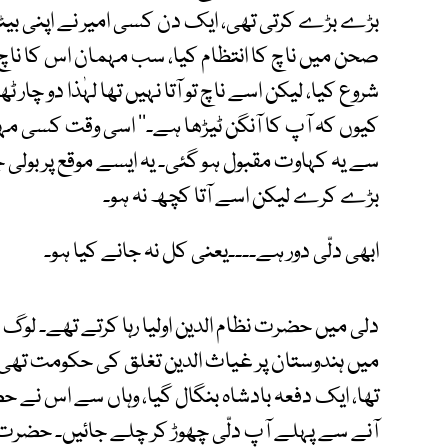
بڑے بڑے کرتی تھی، ایک دن کسی امیر نے اپنی بیٹی
صحن میں ناچ کا انتظام کیا، سب مہمان اس کا ناچ
شروع کیا، لیکن اسے ناچ تو آتا نہیں تھا لہٰذا دو چار
کیوں کہ آپ کا آنگن ٹیڑھا ہے۔‘‘ اسی وقت کسی مہمان 
سے یہ کہاوت مقبول ہو گئی۔ یہ ایسے موقع پر ب
بڑے کرے لیکن اسے آتا کچھ نہ ہو۔
ابھی دلّی دور ہے۔۔۔۔یعنی کل نہ جانے کیا ہو۔
دلی میں حضرت نظام الدین اولیا رہا کرتے تھے۔ لوگ
میں ہندوستان پر غیاث الدین تغلق کی حکومت تھی۔ ب
تھا، ایک دفعہ بادشاہ بنگال گیا، وہاں سے اس نے حض
آنے سے پہلے آپ دلّی چھوڑ کر چلے جائیں۔ حضرت نے 