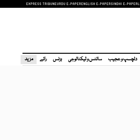
EXPRESS TRIBUNE
URDU E-PAPER
ENGLISH E-PAPER
SINDHI E-PAPER
L
دلچسپ و عجیب
سائنس و ٹیکنالوجی
بزنس
رائے
مزید