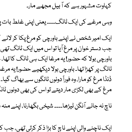
کہاوت مشہور ہے کہ آ بیل مجھے مار۔
وہی مرغے کی ایک ٹانگ۔۔۔۔ یعنی اپنی غلط بات پہ 
ایک امیر شخص نے اپنے باورچی کو مرغ پکا کر لانے کو
جب دستر خوان پر مرغ آیا تو اس میں ایک ٹانگ تھی
باورچی بولا کہ حضور! یہ مرغا ایک ہی ٹانگ کا تھا، 
ٹانگ پر کھڑا تھا۔ باورچی بولا دیکھیے حضور! یہ مر
ڈنڈا مرغ کو مارا، وہ فوراً دونوں ٹانگوں سے بھاگ گی
مرغ کے بھی لکڑی مار دیتے تو اس کی بھی دونوں ٹانگی
ناچ نہ جانے آنگن ٹیڑھا۔۔۔۔ شیخی بگھارنا، اپنے منہ 
ایک ناچنے والی اپنے ناچ کا بڑا ذکر کرتی تھی، جب ک