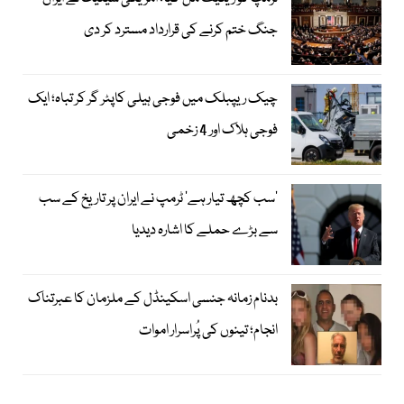
جنگ ختم کرنے کی قرارداد مسترد کر دی
چیک ریپبلک میں فوجی ہیلی کاپٹر گر کر تباہ؛ ایک
فوجی ہلاک اور 4 زخمی
’سب کچھ تیار ہے‘ ٹرمپ نے ایران پر تاریخ کے سب
سے بڑے حملے کا اشارہ دیدیا
بدنام زمانہ جنسی اسکینڈل کے ملزمان کا عبرتناک
انجام؛ تینوں کی پُراسرار اموات