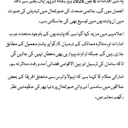
یہ نئے اقدامات 6 جون 2026 بروز ہفتہ دوپہر ایک بجے سے نافذ
العمل ہوں گے۔ عالمی صحت کی صورتحال میں تبدیلی کی صورت
میں ان پابندیوں میں توسیع بھی کی جاسکتی ہے۔
اعلامیے میں مزید کہا گیا ہے کہ پابندیوں کے باوجود متحدہ عرب
امارات اور متاثرہ ممالک کے درمیان کارگو آپریشنز معمول کے مطابق
جاری رہیں گے جبکہ ٹرانزٹ پروازیں بھی معطل نہیں کی جائیں گی
تاکہ سامان کی ترسیل اور بین الاقوامی فضائی آمد و رفت متاثر نہ ہو۔
اماراتی حکام کا کہنا ہے کہ ایبولا وائرس سے متعلق افریقا کے بعض
علاقوں میں سامنے آنے والی صورتحال پر دنیا بھر کی حکومتیں نظر
رکھے ہوئے ہیں۔