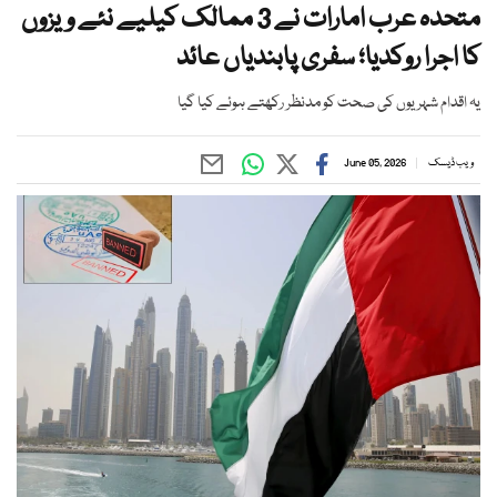
متحدہ عرب امارات نے 3 ممالک کیلیے نئے ویزوں
کا اجرا روکدیا؛ سفری پابندیاں عائد
یہ اقدام شہریوں کی صحت کو مدنظر رکھتے ہوئے کیا گیا
ویب ڈیسک
June 05, 2026