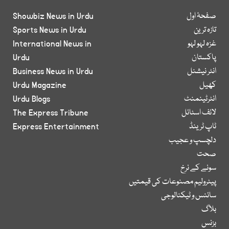
صفحۂ اول
Showbiz News in Urdu
تازہ ترین
Sports News in Urdu
غزہ لہو لہو
International News in
پاکستان
Urdu
انٹر نیشنل
Business News in Urdu
کھیل
Urdu Magazine
انٹرٹینمنٹ
Urdu Blogs
لائف اسٹائل
The Express Tribune
ٹاپ ٹرینڈ
Express Entertainment
دلچسپ و عجیب
صحت
سونے کے نرخ
پیٹرولیم مصنوعات کی قیمتیں
سائنس و ٹیکنالوجی
بلاگ
بزنس