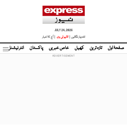
JULY 24, 2026
اشتہار لگائیں |
لائیو ٹی وی
| آج کا اخبار
صفحۂ اول
تازہ ترین
کھیل
خاص خبریں
پاکستان
انٹر نیشنل
ٹا