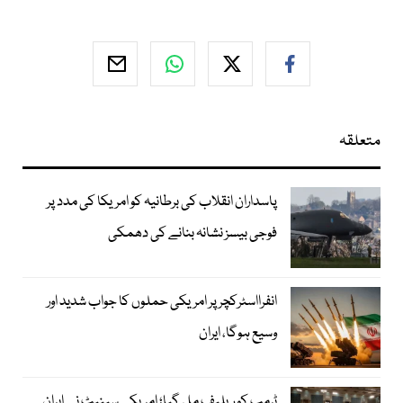
متعلقہ
پاسداران انقلاب کی برطانیہ کو امریکا کی مدد پر
فوجی بیسز نشانہ بنانے کی دھمکی
انفرااسٹرکچر پر امریکی حملوں کا جواب شدید اور
وسیع ہوگا، ایران
ٹرمپ کو ریلیف مل گیا؛ امریکی سینیٹ نے ایران