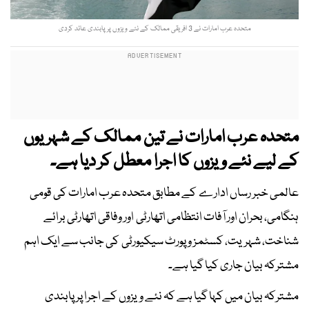
متحدہ عرب امارات نے 3 افریقی ممالک کے نئے ویزوں پر پابندی عائد کردی
متحدہ عرب امارات نے تین ممالک کے شہریوں
کے لیے نئے ویزوں کا اجرا معطل کر دیا ہے۔
عالمی خبر رساں ادارے کے مطابق متحدہ عرب امارات کی قومی
ہنگامی، بحران اور آفات انتظامی اتھارٹی اور وفاقی اتھارٹی برائے
شناخت، شہریت، کسٹمز و پورٹ سیکیورٹی کی جانب سے ایک اہم
مشترکہ بیان جاری کیا گیا ہے۔
مشترکہ بیان میں کہا گیا ہے کہ نئے ویزوں کے اجرا پر پابندی