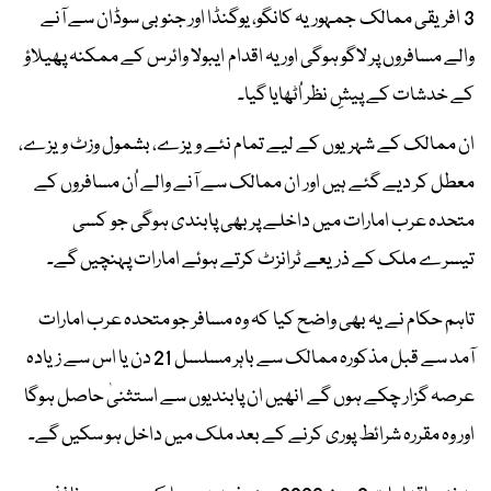
3 افریقی ممالک جمہوریہ کانگو، یوگنڈا اور جنوبی سوڈان سے آنے
والے مسافروں پر لاگو ہوگی اور یہ اقدام ایبولا وائرس کے ممکنہ پھیلاؤ
کے خدشات کے پیشِ نظر اُٹھایا گیا۔
ان ممالک کے شہریوں کے لیے تمام نئے ویزے، بشمول وزٹ ویزے،
معطل کر دیے گئے ہیں اور ان ممالک سے آنے والے اُن مسافروں کے
متحدہ عرب امارات میں داخلے پر بھی پابندی ہوگی جو کسی
تیسرے ملک کے ذریعے ٹرانزٹ کرتے ہوئے امارات پہنچیں گے۔
تاہم حکام نے یہ بھی واضح کیا کہ وہ مسافر جو متحدہ عرب امارات
آمد سے قبل مذکورہ ممالک سے باہر مسلسل 21 دن یا اس سے زیادہ
عرصہ گزار چکے ہوں گے انھیں ان پابندیوں سے استثنیٰ حاصل ہوگا
اور وہ مقررہ شرائط پوری کرنے کے بعد ملک میں داخل ہو سکیں گے۔