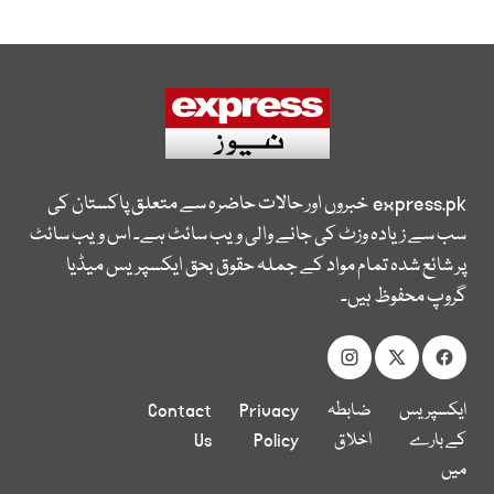
express.pk
خبروں اور حالات حاضرہ سے متعلق پاکستان کی
سب سے زیادہ وزٹ کی جانے والی ویب سائٹ ہے۔ اس ویب سائٹ
پر شائع شدہ تمام مواد کے جملہ حقوق بحق ایکسپریس میڈیا
گروپ محفوظ ہیں۔
ایکسپریس
ضابطہ
Privacy
Contact
کے بارے
اخلاق
Policy
Us
میں