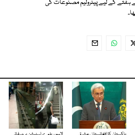
ہ 15 مئی کو شروع ہوئے ہفتے کے لیے پیٹرولیم مصنوعات کی
پاکستان کا افغانستان، مشرق
لاہور ریلوے اسٹیشن پر صفائی