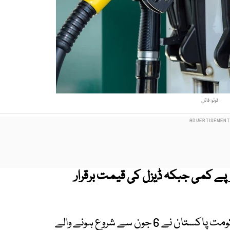
فوٹو: فائل
ت نے پیٹرول کی قیمت میں فی لیٹر 4 روپے کمی جبکہ ڈیزل کی قیمت برقرار
پیٹرولیم ڈویژن سے جاری نوٹیفکیشن کے مطابق حکومت پاکستان نے 6 جون سے شروع ہونے والے