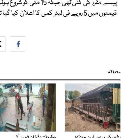
پیسے مقرر کی گئی تھی جبک
قیمتوں میں 5 روپے فی لیٹر کمی کا اعلان کیا گیا تھا۔
متعلقہ
ہزارہ ایکسپریس ٹرین حادثہ؛
راولپنڈی: ڈولفن فورس کے