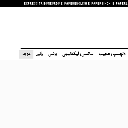
EXPRESS TRIBUNE
URDU E-PAPER
ENGLISH E-PAPER
SINDHI E-PAPER
L
دلچسپ و عجیب
سائنس و ٹیکنالوجی
بزنس
رائے
مزید