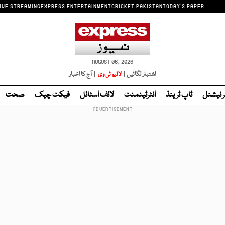
IVE STREAMING
EXPRESS ENTERTAINMENT
CRICKET PAKISTAN
TODAY'S PAPER
AUGUST 06, 2026
اشتہار لگائیں |
لائیو ٹی وی
| آج کا اخبار
ر نیشنل
ٹاپ ٹرینڈ
انٹرٹینمنٹ
لائف اسٹائل
فیکٹ چیک
صحت