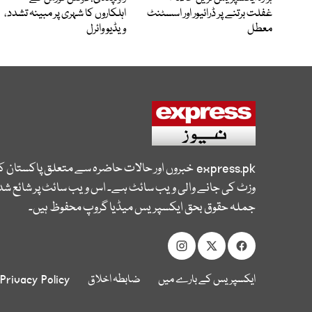
غفلت برتنے پر ڈرائیور اور اسسٹنٹ
اہلکاروں کا شہری پر مبینہ تشدد،
معطل
ویڈیو وائرل
express.pk
خبروں اور حالات حاضرہ سے متعلق پاکستان 
وزٹ کی جانے والی ویب سائٹ ہے۔ اس ویب سائٹ پر شائع شدہ
جملہ حقوق بحق ایکسپریس میڈیا گروپ محفوظ ہیں۔
ایکسپریس کے بارے میں
ضابطہ اخلاق
Privacy Policy