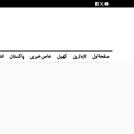
صفحۂ اول
تازہ ترین
کھیل
خاص خبریں
پاکستان
انٹ