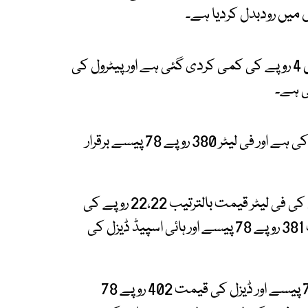
میں رودبدل کردیا ہے۔
نوٹیفکیشن کے مطابق پیٹرول کی فی لیٹر قیمت میں 4 روپے کی کمی کردی گئی ہے اور پیٹرول کی
حکومت نے ڈیزل کی قیمت میں کوئی ردوبدل نہیں کی ہے اور فی لیٹر 380 روپے 78 پیسے برقرار
یاد رہے کہ حکومت نے گزشتہ ہفتے پیٹرول اور ڈیزل کی فی لیٹر قیمت بالترتیب 22،22 روپے کی
کمی کردی تھی، جس کے بعد پیٹرول کی نئی قیمت 381 روپے 78 پیسے اور ہائی اسپیڈ ڈیزل کی
اس سے قبل پیٹرول کی فی لیٹر قیمت 403 روپے 78 پیسے اور ڈیزل کی قیمت 402 روپے 78