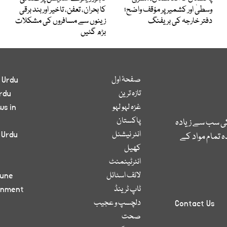
وسطیٰ اور کشمیر پر مؤقف واضح؛
کا بحران، تعفن، تاخیر اور بند برقی
دفتر خارجہ کی بریفنگ
زینوں سے مسافروں کی مشکلات
بڑھ گئیں
صفحۂ اول
 Urdu
تازہ ترین
rdu
غزہ لہو لہو
ws in
پاکستان
کی سب سے زیادہ
انٹر نیشنل
 Urdu
 تمام مواد کے
کھیل
انٹرٹینمنٹ
لائف اسٹائل
bune
ٹاپ ٹرینڈ
inment
دلچسپ و عجیب
Contact Us
صحت