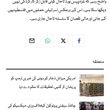
واضح رہے کہ غزہ پیس بورڈ تاحال کوئی قابل زکر کارکردگی نہیں
دیکھا سکا ہے۔ اس کے برعکس اسرائیلی حملوں میں فلسطینیوں
کے جانی اور مالی نقصان کا سلسلہ تاحال جاری ہے۔
متعلقہ
امریکی میزائل ذخائر کم ہونے کی خبریں ٹرمپ کو
پریشان کر گئیں، تحقیقات کا حکم دے دیا
چائلڈ سیفٹی پروٹوکول کیخلاف ورزی، میکسیکو کی