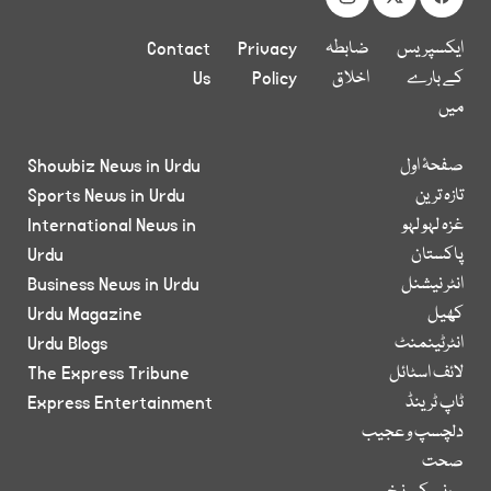
ایکسپریس
ضابطہ
Privacy
Contact
کے بارے
اخلاق
Policy
Us
میں
صفحۂ اول
Showbiz News in Urdu
تازہ ترین
Sports News in Urdu
غزہ لہو لہو
International News in
پاکستان
Urdu
انٹر نیشنل
Business News in Urdu
کھیل
Urdu Magazine
انٹرٹینمنٹ
Urdu Blogs
لائف اسٹائل
The Express Tribune
ٹاپ ٹرینڈ
Express Entertainment
دلچسپ و عجیب
صحت