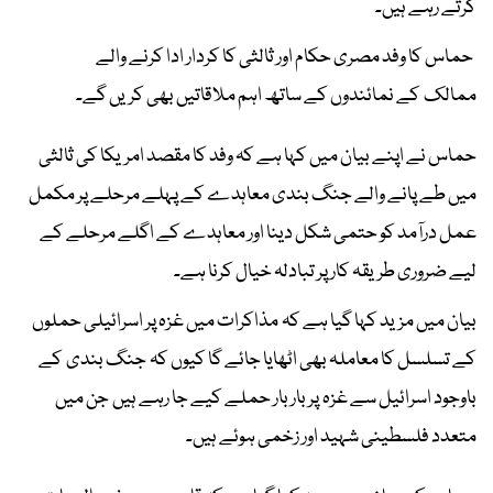
کرتے رہے ہیں۔
حماس کا وفد مصری حکام اور ثالثی کا کردار ادا کرنے والے
ممالک کے نمائندوں کے ساتھ اہم ملاقاتیں بھی کریں گے۔
حماس نے اپنے بیان میں کہا ہے کہ وفد کا مقصد امریکا کی ثالثی
میں طے پانے والے جنگ بندی معاہدے کے پہلے مرحلے پر مکمل
عمل درآمد کو حتمی شکل دینا اور معاہدے کے اگلے مرحلے کے
لیے ضروری طریقہ کار پر تبادلہ خیال کرنا ہے۔
بیان میں مزید کہا گیا ہے کہ مذاکرات میں غزہ پر اسرائیلی حملوں
کے تسلسل کا معاملہ بھی اٹھایا جائے گا کیوں کہ جنگ بندی کے
باوجود اسرائیل سے غزہ پر بار بار حملے کیے جا رہے ہیں جن میں
متعدد فلسطینی شہید اور زخمی ہوئے ہیں۔