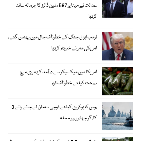
عدالت نے میٹا پر 567 ملین ڈالرز کا جرمانہ عائد
کردیا
ٹرمپ ایران جنگ کے خطرناک جال میں پھنس گئے،
امریکی ماہر نے خبردار کردیا
امریکا میں میکسیکو سے درآمد کردہ ہری مرچ
صحت کیلئے خطرناک قرار
روس کا یوکرین کیلئے فوجی سامان لے جانے والے 3
کارگو جہازوں پر حملہ