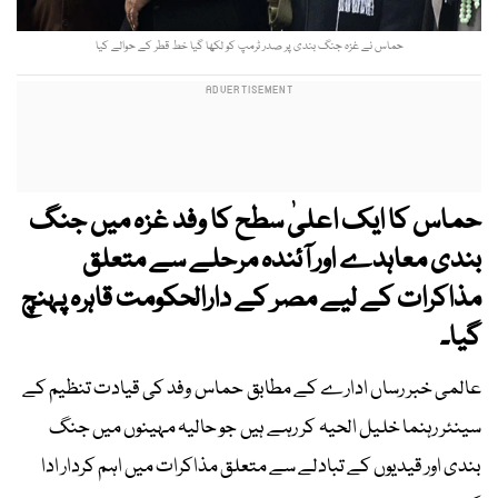
حماس نے غزہ جنگ بندی پر صدر ٹرمپ کو لکھا گیا خط قطر کے حوالے کیا
حماس کا ایک اعلیٰ سطح کا وفد غزہ میں جنگ
بندی معاہدے اور آئندہ مرحلے سے متعلق
مذاکرات کے لیے مصر کے دارالحکومت قاہرہ پہنچ
گیا۔
عالمی خبر رساں ادارے کے مطابق حماس وفد کی قیادت تنظیم کے
سینئر رہنما خلیل الحیہ کر رہے ہیں جو حالیہ مہینوں میں جنگ
بندی اور قیدیوں کے تبادلے سے متعلق مذاکرات میں اہم کردار ادا