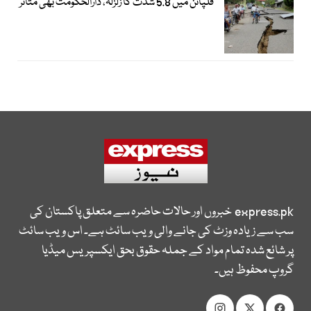
فلپائن میں 5.8 شدت کا زلزلہ، دارالحکومت بھی متاثر
express.pk
خبروں اور حالات حاضرہ سے متعلق پاکستان کی
سب سے زیادہ وزٹ کی جانے والی ویب سائٹ ہے۔ اس ویب سائٹ
پر شائع شدہ تمام مواد کے جملہ حقوق بحق ایکسپریس میڈیا
گروپ محفوظ ہیں۔