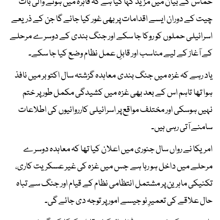
حماس کے بیان میں مزید کہا گیا ہے کہ قاہرہ میں ہونے والی بات
چیت کے دوران ایسے اقدامات پر بھی غور کیا جائے گا جن کے ذریعے
اسرائیلی حملوں کو روکا جا سکے اور جنگ بندی کے دوسرے مرحلے
کے آغاز کے لیے مناسب اور قابلِ عمل نظام وضع کیا جا سکے۔
یاد رہے کہ غزہ میں جنگ بندی معاہدہ گزشتہ سال اکتوبر میں نافذ
ہوا تھا تاہم اس کے بعد بھی غزہ میں کشیدگی مکمل طور پر ختم
نہیں ہوسکی اور مختلف مواقع پر اسرائیلی کارروائیوں کی اطلاعات
سامنے آتی رہی ہیں۔
امریکا نے رواں سال جنوری میں اعلان کیا تھا کہ معاہدہ دوسرے
مرحلے میں داخل ہو رہا ہے جس میں غزہ کی غیر عسکریت کاری،
تکنیکی ماہرین پر مشتمل انتظامی نظام کے قیام اور جنگ سے تباہ
حال علاقے کی تعمیرِ نو جیسے امور پر توجہ دی جائے گی۔