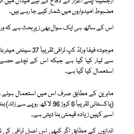
ارجنٹینا اپنے اعزاز کے دفاع کے لیے میدان میں ات
مضبوط امیدواروں میں شمار کیے جا رہے ہیں۔
اس کے ساتھ ہی ایک سوال بھی زیرِ بحث ہے کہ ور
سے تیار کیا گیا ہے جبکہ اس کے نچلے حصے م
استعمال کیا گیا ہے۔
(پاکستانی تقریباً 6 کروڑ 96 لاک
اسے کہیں زیادہ قیمتی بنا دیتی ہے۔