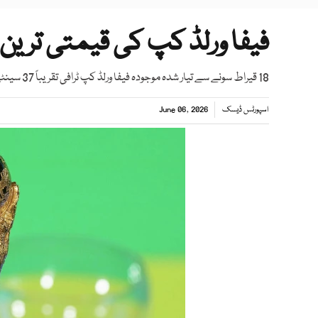
فیفا ورلڈ کپ کی قیمتی ترین
18 قیراط سونے سے تیار شدہ موجودہ فیفا ورلڈ کپ ٹرافی تقریباً 37 سینٹی میٹر بلند اور 6 کلوگرام وزنی ہے
اسپورٹس ڈیسک
June 06, 2026