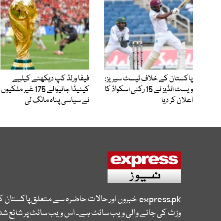
پاکستان کے خلاف ٹیسٹ سیریز:
فیفا ورلڈ کپ دیکھنے کیلیے
ویسٹ انڈیز نے 15 رکنی اسکواڈ کا
کینیڈا جانیوالے 175 غیر ملکیوں
اعلان کر دیا
نے سیاسی پناہ مانگ لی
express.pk
خبروں اور حالات حاضرہ سے متعلق پاکستان 
وزٹ کی جانے والی ویب سائٹ ہے۔ اس ویب سائٹ پر شائع شدہ