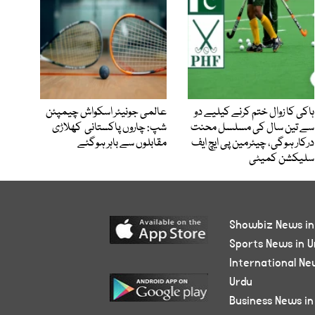
ہاکی کا زوال ختم کرنے کیلیے دو
عالمی جونیئر اسکواش چیمپئن
سے تین سال کی مسلسل محنت
شپ: چاروں پاکستانی کھلاڑی
درکار ہوگی، چیئرمین پی ایچ ایف
مقابلوں سے باہر ہوگئے
سلیکشن کمیٹی
Showbiz News in
Sports News in U
International Ne
Urdu
Business News in