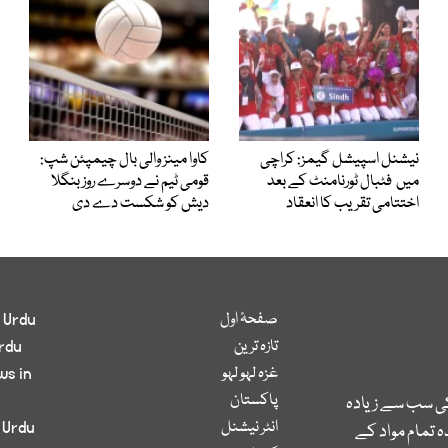
نیشنل اسپیشل گیمز: کراچی
کاوا مینز والی بال چیمپئن شپ:
میں فٹبال ٹورنامنٹ کے بعد
قومی ٹیم نے دوسرے روز بنگلا
اختتامی تقریب کا انعقاد
دیش کو شکست دے دی
صفحۂ اول
 Urdu
تازہ ترین
rdu
غزہ لہو لہو
ws in
پاکستان
کی سب سے زیادہ
انٹر نیشنل
 Urdu
 تمام مواد کے