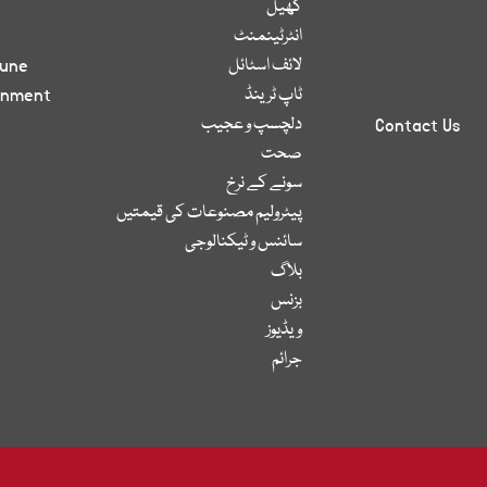
کھیل
انٹرٹینمنٹ
لائف اسٹائل
bune
ٹاپ ٹرینڈ
inment
دلچسپ و عجیب
Contact Us
صحت
سونے کے نرخ
پیٹرولیم مصنوعات کی قیمتیں
سائنس و ٹیکنالوجی
بلاگ
بزنس
ویڈیوز
جرائم