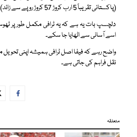
(پاکستانی تقریباً 5 ارب کروڑ 57 کروڑ روپے سے زائد) سے بھی تجاوز کر سکتی ہے۔
دلچسپ بات یہ ہے کہ یہ ٹرافی مکمل طور پر ٹھوس
اسے آسانی سے اٹھایا جا سکے۔
واضح رہے کہ فیفا اصل ٹرافی ہمیشہ اپنی تحویل می
نقل فراہم کی جاتی ہے۔
متعلقہ