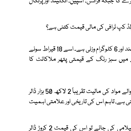
رے گا جبکہ فرانس، اسپین، انگلینڈ اور پرتگال
لڈ کپ ٹرافی کی مالی قیمت کتنی ہے؟
موجودہ فیفا ورلڈ کپ ٹرافی تقریباً 37 سینٹی میٹر بلند اور 6 کلوگرام وزنی ہے۔ اسے 18 قیراط سونے
یں سبز رنگ کے قیمتی پتھر ملاکائٹ کا
ماہرین کے مطابق صرف اس میں استعمال ہونے والے مواد کی مالیت تقریباً 2 لاکھ 50 ہزار ڈالر
ھ روپے سے زائد) بنتی ہے، تاہم اس کی تاریخی اور علامتی اہمیت
اندازوں کے مطابق اگر کبھی اس اصل ٹرافی کی نیلامی کی جائے تو اس کی قیمت 2 کروڑ ڈالر