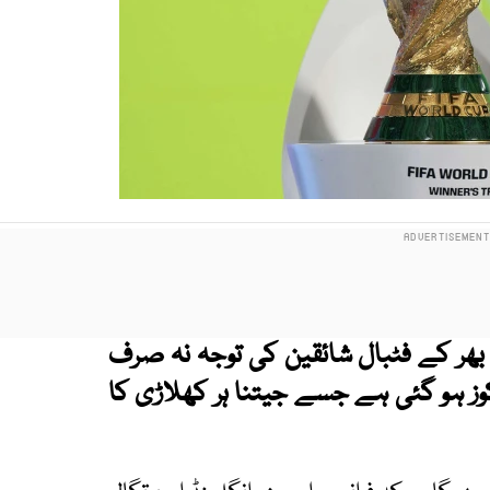
تے ہی دنیا بھر کے فٹبال شائقین کی توجہ نہ صرف
کوز ہو گئی ہے جسے جیتنا ہر کھلاڑی کا