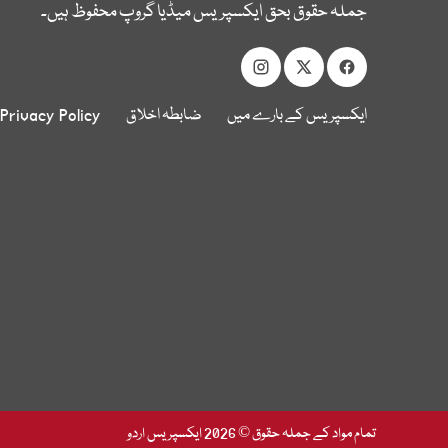
جملہ حقوق بحق ایکسپریس میڈیا گروپ محفوظ ہیں۔
ایکسپریس کے بارے میں
ضابطہ اخلاق
Privacy Policy
تمام مواد کے جملہ حقوق © 2026 ایکسپریس اردو