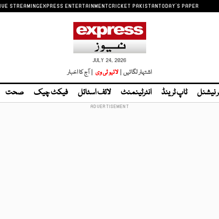
IVE STREAMING
EXPRESS ENTERTAINMENT
CRICKET PAKISTAN
TODAY'S PAPER
JULY 24, 2026
اشتہار لگائیں |
لائیو ٹی وی
| آج کا اخبار
ر نیشنل
ٹاپ ٹرینڈ
انٹرٹینمنٹ
لائف اسٹائل
فیکٹ چیک
صحت