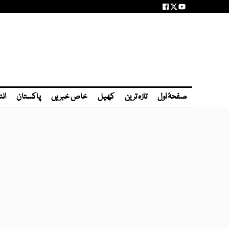
صفحۂ اول
تازہ ترین
کھیل
خاص خبریں
پاکستان
انٹ