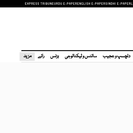
EXPRESS TRIBUNE
URDU E-PAPER
ENGLISH E-PAPER
SINDHI E-PAPER
L
دلچسپ و عجیب
سائنس و ٹیکنالوجی
بزنس
رائے
مزید