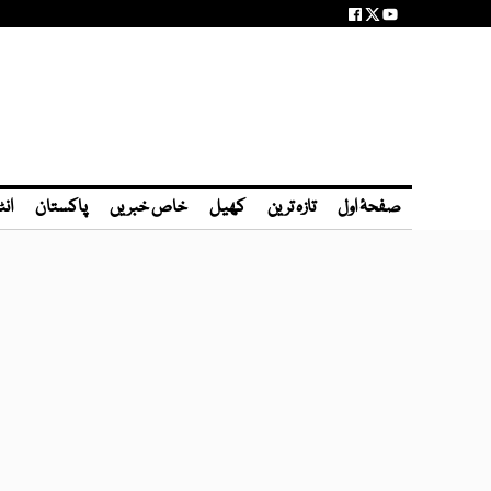
صفحۂ اول
تازہ ترین
کھیل
خاص خبریں
پاکستان
انٹ