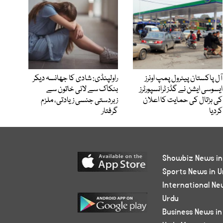
آل پاکستان پیٹرول پمپ اونرز
راولپنڈی: شادی کا جھانسہ دیکر
ایسوسی ایشن نے گڈز ٹرانسپورٹرز
بنکاک سے لائی خاتون سے
کی ہڑتال کی حمایت کا اعلان
زبردستی جنسی زیادتی، ملزم
کردیا
گرفتار
Showbiz News in
Sports News in U
International Ne
Urdu
Business News in