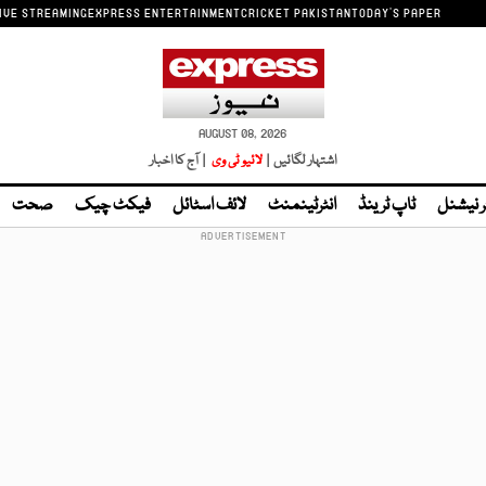
IVE STREAMING
EXPRESS ENTERTAINMENT
CRICKET PAKISTAN
TODAY'S PAPER
AUGUST 08, 2026
اشتہار لگائیں |
لائیو ٹی وی
| آج کا اخبار
ر نیشنل
ٹاپ ٹرینڈ
انٹرٹینمنٹ
لائف اسٹائل
فیکٹ چیک
صحت