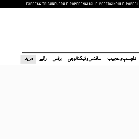
EXPRESS TRIBUNE
URDU E-PAPER
ENGLISH E-PAPER
SINDHI E-PAPER
L
دلچسپ و عجیب
سائنس و ٹیکنالوجی
بزنس
رائے
مزید