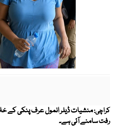
منشیات ڈیلر انمول عرف پنکی کے خل
کراچی:
رفت سامنے آئی ہے۔