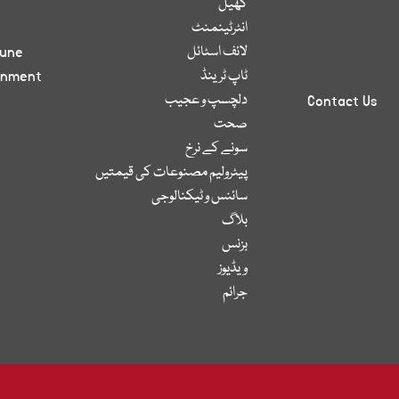
کھیل
انٹرٹینمنٹ
لائف اسٹائل
bune
ٹاپ ٹرینڈ
inment
دلچسپ و عجیب
Contact Us
صحت
سونے کے نرخ
پیٹرولیم مصنوعات کی قیمتیں
سائنس و ٹیکنالوجی
بلاگ
بزنس
ویڈیوز
جرائم