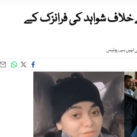
 خلاف شواہد کی فرانزک کے
ی نہیں ہے، پولیس