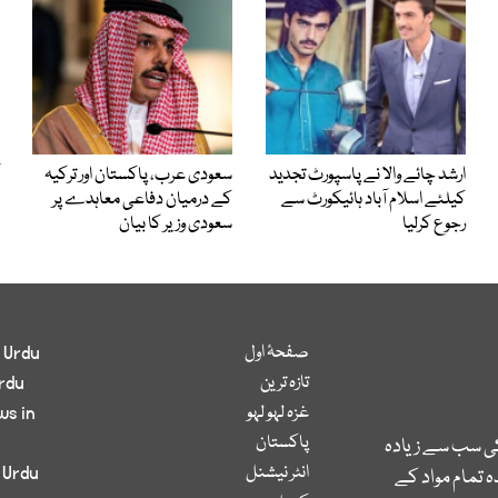
ارشد چائے والا نے پاسپورٹ تجدید
سعودی عرب، پاکستان اور ترکیہ
کیلئے اسلام آباد ہائیکورٹ سے
کے درمیان دفاعی معاہدے پر
رجوع کرلیا
سعودی وزیر کا بیان
صفحۂ اول
 Urdu
تازہ ترین
rdu
غزہ لہو لہو
ws in
پاکستان
کی سب سے زیادہ
انٹر نیشنل
 Urdu
 تمام مواد کے