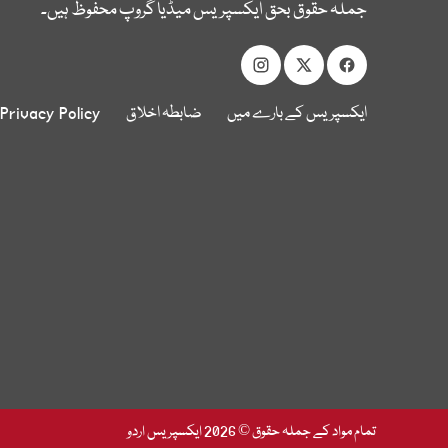
جملہ حقوق بحق ایکسپریس میڈیا گروپ محفوظ ہیں۔
ایکسپریس کے بارے میں
ضابطہ اخلاق
Privacy Policy
تمام مواد کے جملہ حقوق © 2026 ایکسپریس اردو