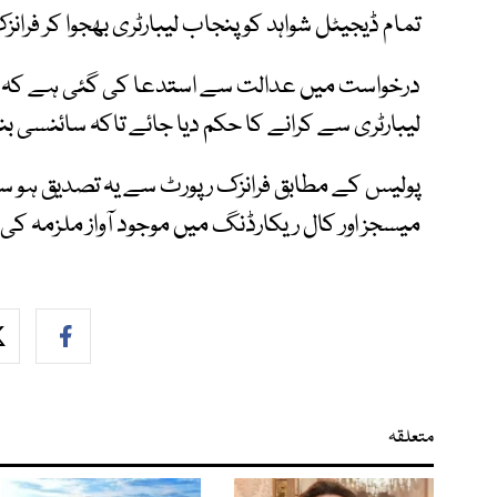
تمام ڈیجیٹل شواہد کو پنجاب لیبارٹری بھجوا کر فرانز
درخواست میں عدالت سے استدعا کی گئی ہے کہ تما
لیبارٹری سے کرانے کا حکم دیا جائے تاکہ سائنسی بنیا
پولیس کے مطابق فرانزک رپورٹ سے یہ تصدیق ہو س
میسجز اور کال ریکارڈنگ میں موجود آواز ملزمہ کی 
متعلقہ