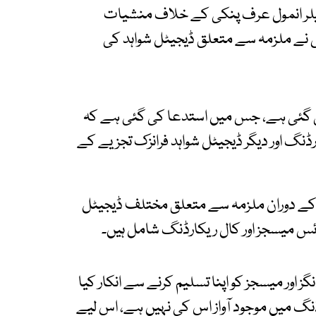
ر انمول عرف پنکی کے خلاف منشیات
ے ملزمہ سے متعلق ڈیجیٹل شواہد کی
 گئی ہے، جس میں استدعا کی گئی ہے کہ
نگ اور دیگر ڈیجیٹل شواہد فرانزک تجزیے کے
 کے دوران ملزمہ سے متعلق مختلف ڈیجیٹل
ئس میسجز اور کال ریکارڈنگ شامل ہیں۔
 اور میسجز کو اپنا تسلیم کرنے سے انکار کیا
نگ میں موجود آواز اس کی نہیں ہے، اس لیے