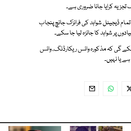
ک تجزیہ کرایا جانا ضروری ہے۔
م ڈیجیٹل شواہد کی فرانزک جانچ پنجاب
دوں پر شواہد کا جائزہ لیا جا سکے۔
کے گی کہ مذکورہ وائس ریکارڈنگ، وائس
ہے یا نہیں۔