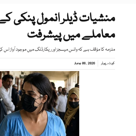
منشیات ڈیلر انمول پنکی کے
معاملے میں پیشرفت
ملزمہ کا مؤقف ہے کہ وائس میسجز اور ریکارڈنگ میں موجود آواز اس ک
کورٹ رپورٹر
June 06, 2026