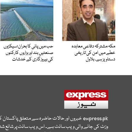
مکہ مشترکہ دفاعی معاہدہ
حب میں پانی کا بحران؛سیکڑوں
خطے میں امن کی تاریخی
صنعتیں بند اور ہزاروں کارکنوں
دستاویز ہے، بلاول
کی بیروزگاری کے خدشات
express.pk
خبروں اور حالات حاضرہ سے متعلق پاکستان 
وزٹ کی جانے والی ویب سائٹ ہے۔ اس ویب سائٹ پر شائع شدہ