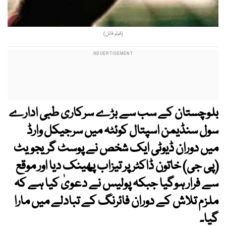
(فوٹو فائل)
بلوچستان کے سب سے بڑے سرکاری طبی ادارے
سول سنڈیمن اسپتال کوئٹہ میں سرجیکل وارڈ
میں دوران ڈیوٹی ایک شخص نے پوسٹ گریجویٹ
(پی جی) خاتون ڈاکٹر پر تیزاب پھینک دیا اور موقع
سے فرار ہوگیا جبکہ پولیس نے دعویٰ کیا ہے کہ
ملزم تلاش کے دوران فائرنگ کے تبادلے میں مارا
گیا۔