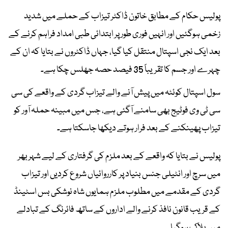
پولیس حکام کے مطابق خاتون ڈاکٹر تیزاب کے حملے میں شدید
زخمی ہوگئیں اور انہیں فوری طور پر ابتدائی طبی امداد فراہم کرنے کے
بعد ایک نجی اسپتال منتقل کیا گیا، جہاں ڈاکٹروں نے بتایا کہ ان کے
چہرے اور جسم کا تقریباً 35 فیصد حصہ جھلس چکا ہے۔
سول اسپتال کوئٹہ میں پیش آنے والے تیزاب گردی کے واقعے کی سی
سی ٹی وی فوٹیج بھی سامنے آگئی ہے، جس میں مبینہ حملہ آور کو
تیزاب پھینکنے کے بعد فرار ہوتے دیکھا جاسکتا ہے۔
پولیس نے بتایا کہ واقعے کے بعد ملزم کی گرفتاری کے لیے شہر بھر
میں سرچ اور انٹیلی جنس بنیاد پر کارروائیاں شروع کردیں اور تیزاب
گردی کے مقدمے میں مطلوب ملزم ہمایوں شاہ نوشکی بس اسٹینڈ
کے قریب قانون نافذ کرنے والے اداروں کے ساتھ فائرنگ کے تبادلے
میں ہلاک ہوگیا۔