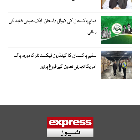
قیامِ پاکستان کی لازوال داستان، ایک عینی شاہد کی
زبانی
سفیرِ پاکستان کا کیلڈرون ٹیکسٹائلز کا دورہ، پاک
امریکا تجارتی تعاون کے فروغ پر زور