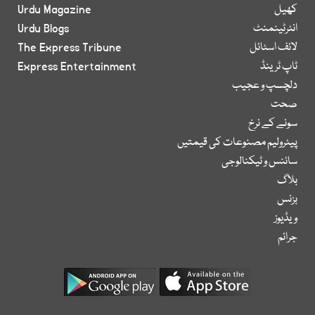
کھیل
Urdu Magazine
انٹرٹینمنٹ
Urdu Blogs
لائف اسٹائل
The Express Tribune
ٹاپ ٹرینڈ
Express Entertainment
دلچسپ و عجیب
صحت
سونے کے نرخ
پیٹرولیم مصنوعات کی قیمتیں
سائنس و ٹیکنالوجی
بلاگ
بزنس
ویڈیوز
جرائم