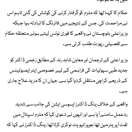
حکام کا کہنا تھا کہ ملزم کو گرفتار کرنے کی کوشش کی گئی تاہم اس
نے مزاحمت کی، جس کے نتیجے میں فائرنگ کا تبادلہ ہوا جبکہ
وزیراعلیٰ بلوچستان نے واقعے کا فوری نوٹس لیتے ہوئے متعلقہ حکام
سے تفصیلی رپورٹ طلب کر لی ہے۔
وزیر اعلیٰ کے ترجمان اور معاون شاہد رند کے مطابق زخمی ڈاکٹر کو
جدید طبی سہولیات کی فراہمی کے لیے خصوصی ایئر ایمبولینس
کے ذریعے کراچی منتقل کردیا گیا ہے، جہاں ان کا مزید علاج جاری
ہے۔
واقعے کے خلاف ینگ ڈاکٹرز ایسوسی ایشن کی جانب سے شدید
ردعمل سامنے آیا ہے اور انہوں نے دعویٰ کیاکہ ملزم اسپتال میں
لفٹ آپریٹر مین تھا جو پرائیویٹ نوکری کرتا تھا، ینگ ڈاکٹرز نے کہا کہ