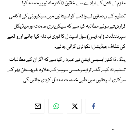
ملزم نے قتل کے ارادے سے خاتون ڈاکٹر ماہ نور پر حملہ کیا۔
تنظیم کے رہنماؤں نے واقعے کو اسپتالوں میں سیکیورٹی کی ناکامی
قرار دیتے ہوئے مطالبہ کیا ہے کہ سیکریٹری صحت اور میڈیکل
سپرنٹنڈنٹ (ایم ایس) سول اسپتال کا فوری تبادلہ کیا جائے اور واقعے
کی شفاف جوڈیشل انکوائری کرائی جائے۔
ینگ ڈاکٹرز ایسوسی ایشن نے خبردار کیا ہے کہ اگر ان کے مطالبات
تسلیم نہ کیے گئے تو ایمرجنسی سروسز کے علاوہ بلوچستان بھر کے
سرکاری اسپتالوں میں طبی خدمات معطل کردی جائیں گی۔