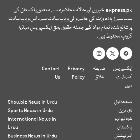
express.pk
خبروں اور حالات حاضرہ سے متعلق پاکستان کی
سب سے زیادہ وزٹ کی جانے والی ویب سائٹ ہے۔ اس ویب سائٹ
پر شائع شدہ تمام مواد کے جملہ حقوق بحق ایکسپریس میڈیا
گروپ محفوظ ہیں۔
ایکسپریس
ضابطہ
Privacy
Contact
کے بارے
اخلاق
Policy
Us
میں
صفحۂ اول
Showbiz News in Urdu
تازہ ترین
Sports News in Urdu
غزہ لہو لہو
International News in
پاکستان
Urdu
انٹر نیشنل
Business News in Urdu