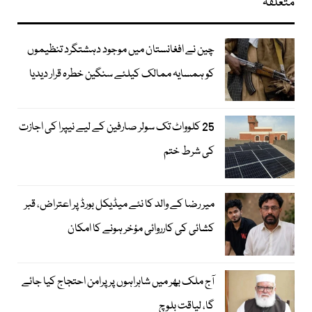
متعلقہ
چین نے افغانستان میں موجود دہشتگرد تنظیموں
کو ہمسایہ ممالک کیلئے سنگین خطرہ قرار دیدیا
25 کلوواٹ تک سولر صارفین کے لیے نیپرا کی اجازت
کی شرط ختم
میر رضا کے والد کا نئے میڈیکل بورڈ پر اعتراض، قبر
کشائی کی کارروائی مؤخر ہونے کا امکان
آج ملک بھر میں شاہراہوں پر پرامن احتجاج کیا جائے
گا، لیاقت بلوچ