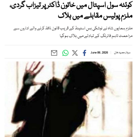
کوئٹہ سول اسپتال میں خاتون ڈاکٹر پر تیزاب گردی،
ملزم پولیس مقابلے میں ہلاک
ملزم ہمایوں شاہ نے نوشکی بس اسٹینڈ کے قریب قانون نافذ کرنے والے اداروں سے
مزاحمت تاہم فائرنگ کے تبادلے میں ہلاک ہوگیا
سردار حمید خان
June 06, 2026