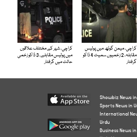
کراچی، میمن گوٹھ میں پولیس
کراچی، شہر کے مختلف علاقوں
مقابلہ، 2 زخمیوں سمیت 4 ڈاکو
میں پولیس مقابلے، 3 ڈاکو زخمی
گرفتار
حالت میں گرفتار
Showbiz News in
Sports News in U
International Ne
Urdu
Business News in