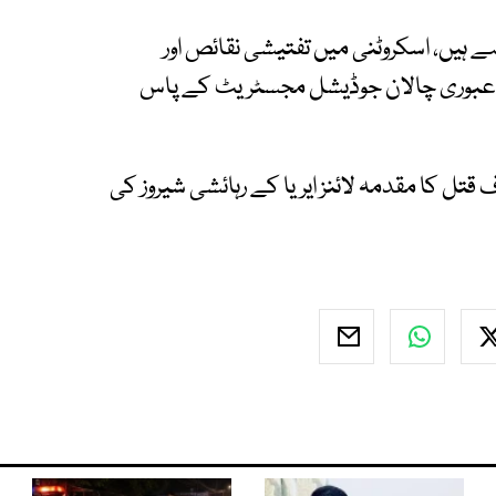
ہے ہیں، اسکروٹنی میں تفتیشی نقائص اور
عد عبوری چالان جوڈیشل مجسٹریٹ کے پاس
ل کا مقدمہ لائنز ایریا کے رہائشی شیروز کی