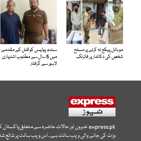
موبائل پیکج نہ کرنے پر مسلح
سندھ پولیس کو قتل کے مقدمے
شخص کی دکاندار پر فائرنگ
میں 5 سال سے مطلوب اشتہاری
لاہور سے گرفتار
express.pk
خبروں اور حالات حاضرہ سے متعلق پاکستان 
وزٹ کی جانے والی ویب سائٹ ہے۔ اس ویب سائٹ پر شائع شدہ