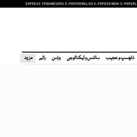
EXPRESS TRIBUNE
URDU E-PAPER
ENGLISH E-PAPER
SINDHI E-PAPER
L
دلچسپ و عجیب
سائنس و ٹیکنالوجی
بزنس
رائے
مزید