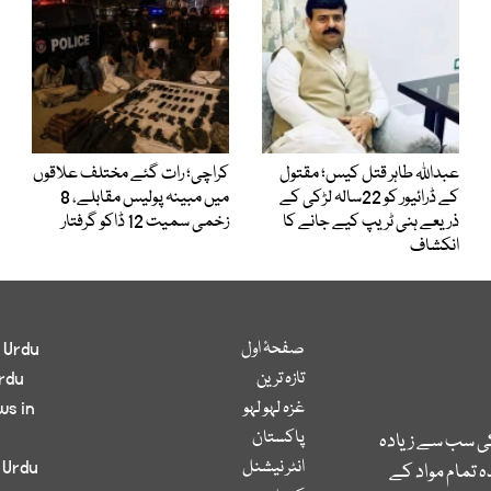
عبداللہ طاہر قتل کیس؛ مقتول
کراچی؛ رات گئے مختلف علاقوں
کے ڈرائیور کو 22سالہ لڑکی کے
میں مبینہ پولیس مقابلے، 8
ذریعے ہنی ٹریپ کیے جانے کا
زخمی سمیت 12 ڈاکو گرفتار
انکشاف
صفحۂ اول
 Urdu
تازہ ترین
rdu
غزہ لہو لہو
ws in
پاکستان
کی سب سے زیادہ
انٹر نیشنل
 Urdu
 تمام مواد کے