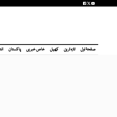
صفحۂ اول
تازہ ترین
کھیل
خاص خبریں
پاکستان
انٹ