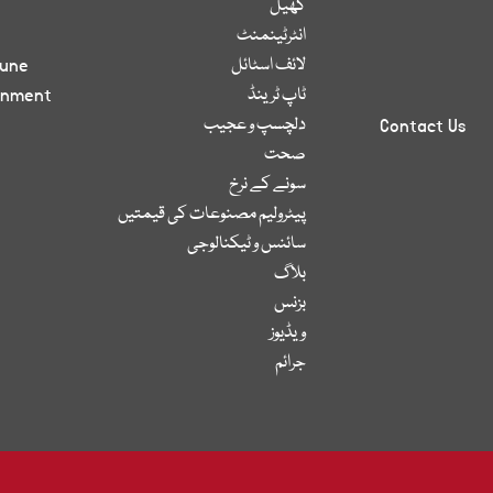
کھیل
انٹرٹینمنٹ
لائف اسٹائل
bune
ٹاپ ٹرینڈ
inment
دلچسپ و عجیب
Contact Us
صحت
سونے کے نرخ
پیٹرولیم مصنوعات کی قیمتیں
سائنس و ٹیکنالوجی
بلاگ
بزنس
ویڈیوز
جرائم