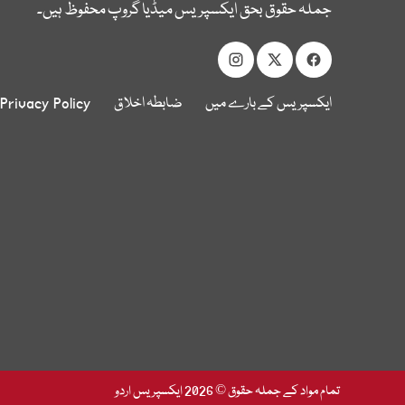
جملہ حقوق بحق ایکسپریس میڈیا گروپ محفوظ ہیں۔
ایکسپریس کے بارے میں
ضابطہ اخلاق
Privacy Policy
تمام مواد کے جملہ حقوق © 2026 ایکسپریس اردو