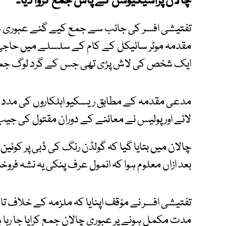
چالان پراسیکیوشن کے پاس جمع کروا دیا۔
مقدمہ موٹر سائیکل کے کام کے سلسلے میں حاجی پیر
ایک شخص کی لاش پڑی تھی جس کے گرد لوگ جمع
مدعی مقدمہ کے مطابق ریسکیو اہلکاروں کی مدد 
لائے اور پولیس نے معائنے کے دوران مقتول کی جی
چالان میں بتایا گیا کہ گولڈن رنگ کی ڈبی پر کوئین م
بعد ازاں معلوم ہوا کہ انمول عرف پنکی یہ نشہ فرو
تفتیشی افسر نے مؤقف اپنایا کہ ملزمہ کے خلاف ت
مدت مکمل ہونے پر عبوری چالان جمع کرایا جا رہا 