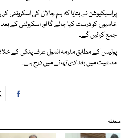
پراسیکیوشن نے بتایا کہ ہم چالان کی اسکروٹنی کرر
خامیوں کو درست کیا جائے گا اور اسکروٹنی کے ب
جمع کرائیں گے۔
پولیس کے مطابق ملزمہ انمول عرف پنکی کے خلاف قت
مدعیت میں بغدادی تھانے میں درج ہے۔
متعلقہ