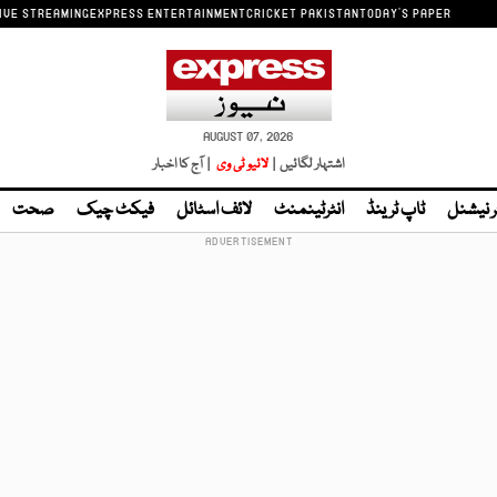
IVE STREAMING
EXPRESS ENTERTAINMENT
CRICKET PAKISTAN
TODAY'S PAPER
AUGUST 07, 2026
اشتہار لگائیں |
لائیو ٹی وی
| آج کا اخبار
ر نیشنل
ٹاپ ٹرینڈ
انٹرٹینمنٹ
لائف اسٹائل
فیکٹ چیک
صحت