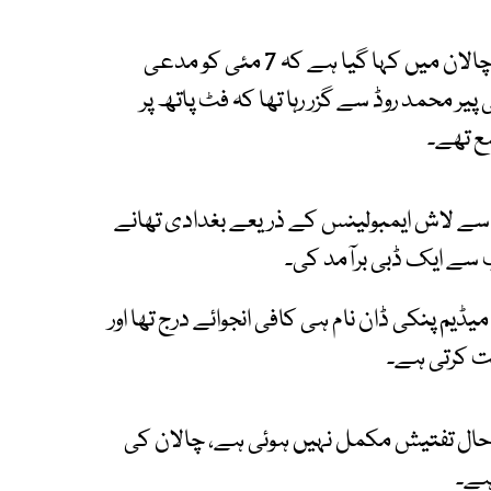
تفتیشی افسر کی جانب سے جمع کیے گئے عبوری چالان میں کہا گیا ہے کہ 7 مئی کو مدعی
 محمد روڈ سے گزر رہا تھا کہ فٹ پاتھ پر
 تھے۔
سے لاش ایمبولینس کے ذریعے بغدادی تھانے
ب سے ایک ڈبی برآمد کی۔
یڈیم پنکی ڈان نام ہی کافی انجوائے درج تھا اور
خت کرتی ہے۔
احال تفتیش مکمل نہیں ہوئی ہے، چالان کی
ہے۔