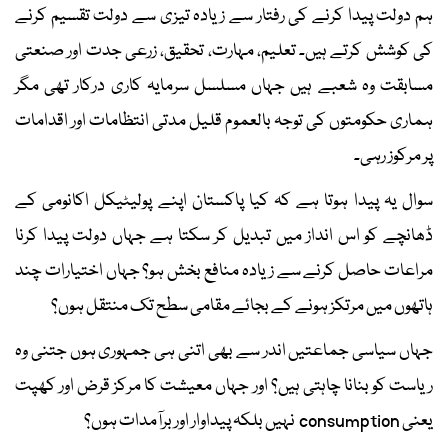
ہم دولت پیدا کرنے کی رفتار سے زیادہ تیزی سے دولت تقسیم کرنے
کی کوشش کرتے ہیں۔ تعلیم، مہارت، تحقیق، زرعی جدت اور صنعتی
مسابقت وہ شعبے ہیں جہاں مسلسل سرمایہ کاری درکار تھی مگر
ہماری حکومتوں کی توجہ بالعموم قلیل مدتی انتظامات اور اقدامات
پر مرکوز رہی۔
سوال یہ پیدا ہوتا ہے کہ کیا پاکستان اپنے پولیٹیکل اکانومی کے
ڈھانچے کو اس انداز میں تبدیل کر سکتا ہے جہاں دولت پیدا کرنا
مراعات حاصل کرنے سے زیادہ منافع بخش ہو؟ جہاں اختیارات چند
ہاتھوں میں مرتکز ہونے کے بجائے مقامی سطح تک منتقل ہوں؟
جہاں سیاسی جماعتیں اندر سے بھی اتنی ہی جمہوری ہوں جتنی وہ
ریاست کو بنانا چاہتی ہیں؟ اور جہاں معیشت کا مرکز قرض اور کھپت
یعنی consumption نہیں بلکہ پیداوار اور برآمدات ہوں؟