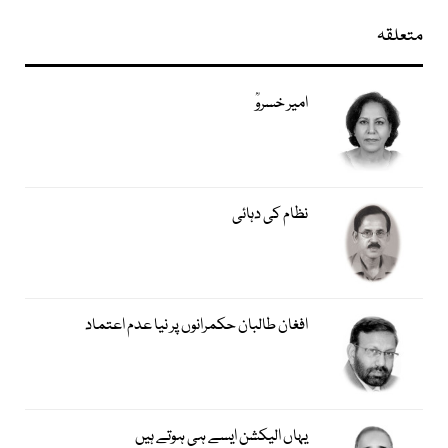
متعلقہ
امیر خسروؒ
نظام کی دہائی
افغان طالبان حکمرانوں پر نیا عدم اعتماد
یہاں الیکشن ایسے ہی ہوتے ہیں