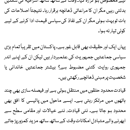
لیے مخصوص ہو کر رہ گیا۔ وقت کے ساتھ ساتھ اشرافیہ کی شکلیں
بدلتی رہیں مگر ان کا مراعاتی ڈھانچہ برقرار رہا۔ نتیجتاً اصلاحات کی
بات تو بہت ہوئی مگر ان کے نفاذ کی سیاسی قیمت ادا کرنے کے لیے
کوئی تیار نہ ہوا۔
یہاں ایک اور حقیقت بھی قابل غور ہے۔ پاکستان میں تقریباً تمام بڑی
سیاسی جماعتیں جمہوریت کی علمبردار ہیں لیکن ان کے اپنے اندر
جمہوری روایت کتنی مضبوط ہے؟ بیشتر جماعتیں خاندانی یا
شخصیت پر مبنی ڈھانچے رکھتی ہیں۔
قیادت محدود حلقوں میں منتقل ہوتی ہے اور فیصلہ سازی بھی چند
ہاتھوں میں مرتکز رہتی ہے۔ ایسے ماحول میں پالیسی کا افق بھی
محدود ہو جاتا ہے۔ نئی قیادت، نئے خیالات اور مقامی سطح سے
ابھرنے والے متبادل امکانات وقت کے ساتھ ساتھ مزید کمزور پڑ جاتے