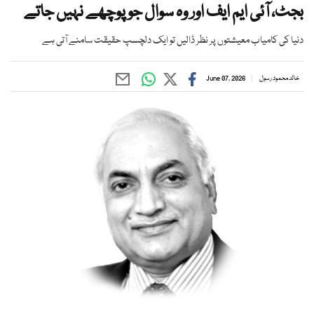
بجٹ، آئی ایم ایف اور وہ سوال جو پوچھے نہیں جاتے
دنیا کی کامیاب معیشتوں پر نظر ڈالیں تو ایک دلچسپ حقیقت سامنے آتی ہے
خالد محمود رسول
June 07, 2026