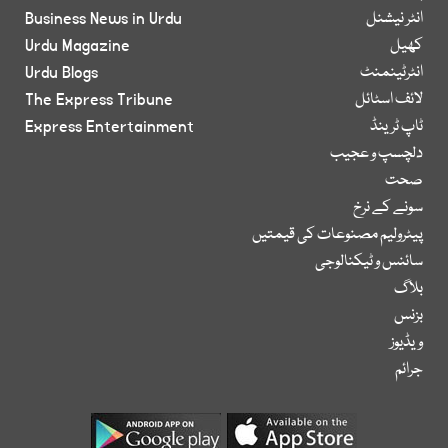
انٹر نیشنل
Business News in Urdu
کھیل
Urdu Magazine
انٹرٹینمنٹ
Urdu Blogs
لائف اسٹائل
The Express Tribune
ٹاپ ٹرینڈ
Express Entertainment
دلچسپ و عجیب
صحت
سونے کے نرخ
پیٹرولیم مصنوعات کی قیمتیں
سائنس و ٹیکنالوجی
بلاگ
بزنس
ویڈیوز
جرائم