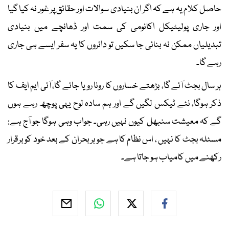
حاصل کلام یہ ہے کہ اگر ان بنیادی سوالات اور حقائق پر غور نہ کیا گیا
اور جاری پولیٹیکل اکانومی کی سمت اور ڈھانچے میں بنیادی
تبدیلیاں ممکن نہ بنائی جا سکیں تو دائروں کا یہ سفر ایسے ہی جاری
رہے گا۔
ہر سال بجٹ آئے گا، بڑھتے خساروں کا رونا رویا جائے گا، آئی ایم ایف کا
ذکر ہوگا، نئے ٹیکس لگیں گے اور ہم سادہ لوح یہی پوچھ رہے ہوں
گے کہ معیشت سنبھل کیوں نہیں رہی۔ جواب وہی ہوگا جو آج ہے:
مسئلہ بجٹ کا نہیں ، اس نظام کا ہے جو ہر بحران کے بعد خود کو برقرار
رکھنے میں کامیاب ہو جاتا ہے۔