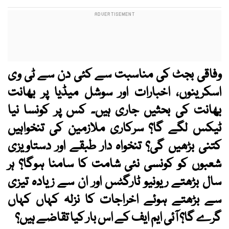
وفاقی بجٹ کی مناسبت سے کئی دن سے ٹی وی
اسکرینوں، اخبارات اور سوشل میڈیا پر بھانت
بھانت کی بحثیں جاری ہیں۔ کس پر کونسا نیا
ٹیکس لگے گا؟ سرکاری ملازمین کی تنخواہیں
کتنی بڑھیں گی؟ تنخواہ دار طبقے اور دستاویزی
شعبوں کو کونسی نئی شامت کا سامنا ہوگا؟ ہر
سال بڑھتے ریونیو ٹارگٹس اور ان سے زیادہ تیزی
سے بڑھتے ہوئے اخراجات کا نزلہ کہاں کہاں
گرے گا؟ آئی ایم ایف کے اس بار کیا تقاضے ہیں؟