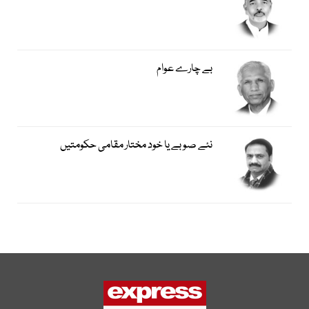
بے چارے عوام
نئے صوبے یا خود مختار مقامی حکومتیں