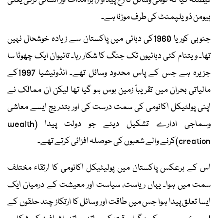
فیصلہ کیا کہ قومی وسائل کا رخ پیداوار، برآمدات اور انسانی ترقی یعنی
ہیومن ڈویلپمنٹ کی طرف موڑنا ہے۔
جنوبی کوریا 1960کی دہائی میں پاکستان سے زیادہ خوشحال نہیں
تھا۔ ویتنام کئی دہائیوں تک جنگ کا شکار رہا۔ تائیوان ایک چھوٹا سا
جزیرہ ہے جس کے پاس محدود وسائل تھے۔ انڈونیشیا 1997کے
مالیاتی بحران میں تقریباً زمین بوس ہو گیا تھا لیکن ان ممالک نے
اپنی پولٹیکل اکانومی کی سمت درست کی اور بتدریج ایسے معاشی
وسماجی ادارے تشکیل دیئے جو دولت پیدا (wealth
creation)کرنے والے شعبوں کی حوصلہ افزائی کرتے تھے۔
اس کے برعکس پاکستان میں پولیٹیکل اکانومی کا ارتقاء مختلف
سمت میں ہوا۔ یہاں ریاست، سیاست اور معیشت کے درمیان ایک
ایسا تعلق پیدا ہوا جس میں طاقت اور وسائل کا ارتکاز چند حلقوں کے