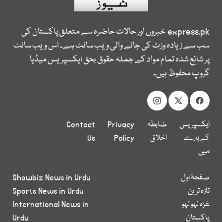
express.pk
خبروں اور حالات حاضرہ سے متعلق پاکستان کی
سب سے زیادہ وزٹ کی جانے والی ویب سائٹ ہے۔ اس ویب سائٹ
پر شائع شدہ تمام مواد کے جملہ حقوق بحق ایکسپریس میڈیا
گروپ محفوظ ہیں۔
ایکسپریس
ضابطہ
Privacy
Contact
کے بارے
اخلاق
Policy
Us
میں
صفحۂ اول
Showbiz News in Urdu
تازہ ترین
Sports News in Urdu
غزہ لہو لہو
International News in
پاکستان
Urdu