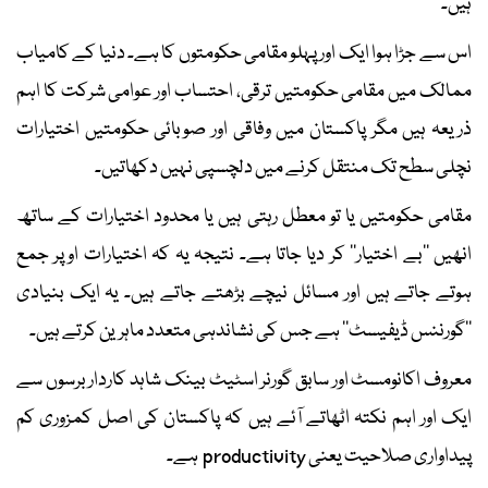
ہیں۔
اس سے جڑا ہوا ایک اور پہلو مقامی حکومتوں کا ہے۔ دنیا کے کامیاب
ممالک میں مقامی حکومتیں ترقی، احتساب اور عوامی شرکت کا اہم
ذریعہ ہیں مگر پاکستان میں وفاقی اور صوبائی حکومتیں اختیارات
نچلی سطح تک منتقل کرنے میں دلچسپی نہیں دکھاتیں۔
مقامی حکومتیں یا تو معطل رہتی ہیں یا محدود اختیارات کے ساتھ
انھیں ’’بے اختیار‘‘ کر دیا جاتا ہے۔ نتیجہ یہ کہ اختیارات اوپر جمع
ہوتے جاتے ہیں اور مسائل نیچے بڑھتے جاتے ہیں۔ یہ ایک بنیادی
’’گورننس ڈیفیسٹ‘‘ ہے جس کی نشاندہی متعدد ماہرین کرتے ہیں۔
معروف اکانومسٹ اور سابق گورنر اسٹیٹ بینک شاہد کاردار برسوں سے
ایک اور اہم نکتہ اٹھاتے آئے ہیں کہ پاکستان کی اصل کمزوری کم
پیداواری صلاحیت یعنی productivity ہے۔