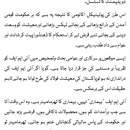
ڈویلپمنٹ کا تسلسل۔
اس طرز کی پولیٹیکل اکانومی کا نتیجہ یہ ہے کہ ہر حکومت قومی
آمدن کے ذرائع بڑھانے کے بجائے ٹیکس بڑھانے اور معیشت کو وسعت
دینے کے بجائے نئے قرض لے کر استحکام کا ڈھنڈورا پیٹ کر شانت اور
عوام سے داد طلب رہتی ہے۔
ایسے موقعوں پر سرکاری اور عوامی بحث وتمحیص میں آئی ایم ایف کو
تقریباً ہر مسئلے کی جڑ قرار دیا جاتا ہے۔ گویا اگر آئی ایم ایف کی
دراندازی نہ ہو تو پاکستان کی معیشت فولاد کی طرح توانا ہو جائے تاہم
حقیقت اس کے برعکس ہے۔
آئی ایم ایف ’’بیماری‘‘ نہیں، بیماری کا تھرمامیٹر ہے۔ وہ اس وقت آتا
ہے جب برآمدات کم ہوں، محصولات ناکافی ہوں، قرضے بڑھ جائیں
اور حکومت کے پاس مالیاتی گنجائش ختم ہو جائے۔ تھرمامیٹر تو