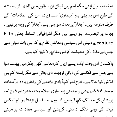
یہ تمام سوال اپنی جگہ اہم ہیں لیکن ان سوالوں میں الجھ کر ہمیشہ
کی طرح اس بار بھی ہم ’’بیماری‘‘ سے زیادہ اس کی ’’علامات‘‘ کی
طرف متوجہ ہیں۔ ’’ بخار‘‘ پر بحث ہو رہی ہے، ’’بخار‘‘ کی وجہ پر نہیں۔
بجٹ پر تبصرے ہو رہے ہیں مگر اشرافیائی تسلط یعنی Elite
capture پر مبنی اس سیاسی ومعاشی نظام پر کم ہی بات ہوئی ہے
جس نے ملک کی معیشت کو اس مقام پر لا کھڑا کیا ہے۔
پاکستان اس وقت ایک ایسے زیاں کار معاشی گھن چکر میں پھنسا ہوا
ہے جس سے نکلنے کی دہائی تو بہت دی جاتی ہے مگر راستہ کم ہی
تلاش کیا جاتا ہے۔ شرح نمو کم، آبادی بڑھنے کی رفتار زیادہ، برآمدات
جمود کا شکار، زرعی وصنعتی پیداواری صلاحیت محدود اور شرح نمو
پریشان کن حد تک کم، قرضوں کا بوجھ مسلسل بڑھتا ہوا اور ٹیکس
نیٹ کی وہی تنگ دامنی، کرپشن اور سیاسی مفادات پر مبنی