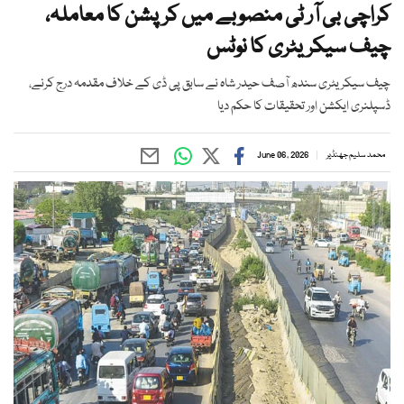
کراچی بی آر ٹی منصوبے میں کرپشن کا معاملہ،
چیف سیکریٹری کا نوٹس
چیف سیکریٹری سندھ آصف حیدر شاہ نے سابق پی ڈی کے خلاف مقدمہ درج کرنے،
ڈسپلنری ایکشن اور تحقیقات کا حکم دیا
محمد سلیم جھنڈیر
June 06, 2026