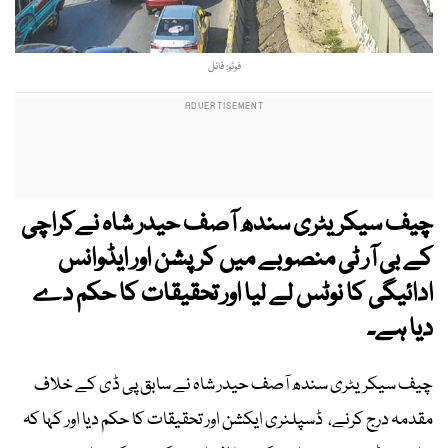
فوٹو: فائل
چیف سیکریٹری سندھ آصف حیدر شاہ نےکراچی
کے بی آر ٹی منصوبے میں کرپشن اور ایڈوانس
ادائیگی کا نوٹس لے لیا اور تحقیقات کا حکم دے
دیا ہے۔
چیف سیکریٹری سندھ آصف حیدر شاہ نے سابق پی ڈی کے خلاف
مقدمہ درج کرنے، ڈسپلنری ایکشن اور تحقیقات کا حکم دیا اور کہا کہ