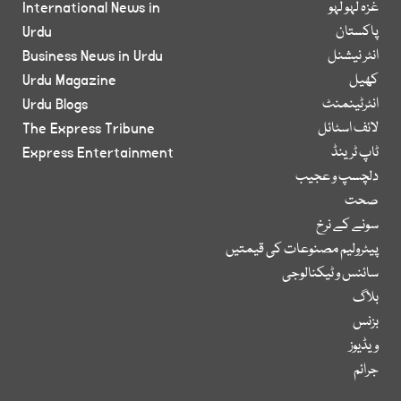
غزہ لہو لہو
International News in
پاکستان
Urdu
انٹر نیشنل
Business News in Urdu
کھیل
Urdu Magazine
انٹرٹینمنٹ
Urdu Blogs
لائف اسٹائل
The Express Tribune
ٹاپ ٹرینڈ
Express Entertainment
دلچسپ و عجیب
صحت
سونے کے نرخ
پیٹرولیم مصنوعات کی قیمتیں
سائنس و ٹیکنالوجی
بلاگ
بزنس
ویڈیوز
جرائم