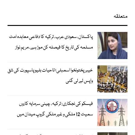
متعلقہ
پاکستان، سعودی عرب، ترکیہ کا دفاعی معاہدہ امت
مسلمہ کی تاریخ کا فیصلہ کن موڑ ہے، مریم نواز
خیبرپختونخوا اسمبلی؛ تاحیات بلیو پاسپورٹ کی شق
واپس لے لی گئی
فیسکو کی نجکاری: ترکیہ، چینی سرمایہ کاروں
سمیت 12 ملکی و غیر ملکی گروپ میدان میں