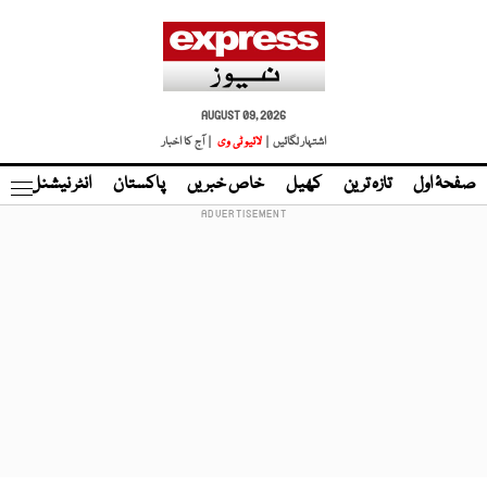
AUGUST 09, 2026
اشتہار لگائیں |
لائیو ٹی وی
| آج کا اخبار
صفحۂ اول
تازہ ترین
کھیل
خاص خبریں
پاکستان
انٹر نیشنل
ٹا