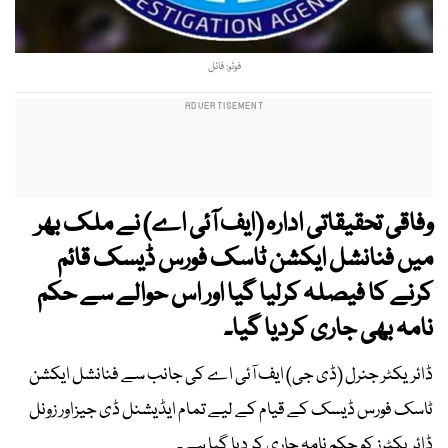
فوٹو: فائل
وفاقی تحقیقاتی ادارہ (ایف آئی اے) نے ملک بھر
میں فنانشل ایکشن ٹاسک فورس ڈیسک قائم
کرنے کا فیصلہ کرلیا گیا اور اس حوالے سے حکم
نامہ بھی جاری کردیا گیا۔
ڈائریکٹر جنرل (ڈی جی) ایف آئی اے کی جانب سے فنانشل ایکشن
ٹاسک فورس ڈیسک کے قیام کے لیے تمام ایڈیشنل ڈی جیزاور زونل
ڈائریکٹرز کو حکم نامہ جاری کر دیا گیا ہے۔