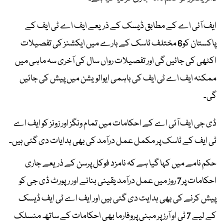
ایف آئی اے کے مطابق ڈیسک کے ذریعے ایف اے ٹی ایف کے
پاکستان کو6 مختلف ٹاسک کے بارے میں ایکشنز کی تفصیلات
اکٹھی کی جائیں گی اور تفصیلات رواں سال کی آخری سہ ماہی میں
ممکنہ ایف اے ٹی ایف کی باہمی ایوالویشن میں پیش کی جائیں
گی۔
ڈی جی ایف آئی اے کے احکامات میں تمام ونگز اور زونز کو ایف اے
ٹی ایف کے ٹاسک پر مکمل عمل درآمد کی بھی ہدایات دی گئی ہیں۔
حکم نامے میں کہا گیا ہے کہ نامزد فوکل پرسن کے ذریعے جاری
احکامات پر7 روز میں عمل درآمد یقینی بنانے اور رپورٹ ڈی جی کو
پیش کرنے کی بھی ہدایت دی گئی ہیں اور ایف اے ٹی ایف ڈیسک
کے لیے 7 ٹی او آرز پر مبنی پروفارما بھی احکامات کے ساتھ منسلک