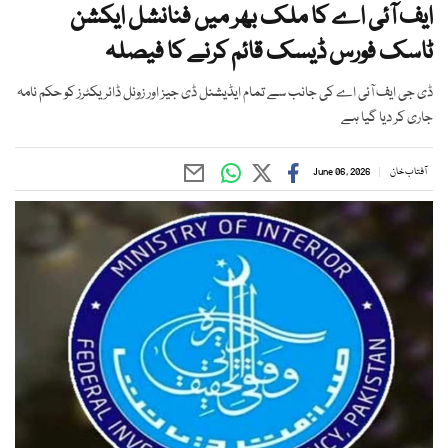
ایف آئی اے کا ملک بھر میں فنانشل ایکشن
ٹاسک فورس ڈیسک قائم کرنے کا فیصلہ
ڈی جی ایف آئی اے کی جانب سے تمام ایڈیشنل ڈی جیز اور زونل ڈائریکٹرز کو حکم نامہ
جاری کر دیا گیا ہے
آفتاب خان
June 06, 2026