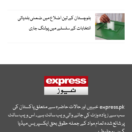
بلوچستان کے تین اضلاع میں ضمنی بلدیاتی
انتخابات کے سلسلے میں پولنگ جاری
express.pk
خبروں اور حالات حاضرہ سے متعلق پاکستان کی
سب سے زیادہ وزٹ کی جانے والی ویب سائٹ ہے۔ اس ویب سائٹ
پر شائع شدہ تمام مواد کے جملہ حقوق بحق ایکسپریس میڈیا
گروپ محفوظ ہیں۔