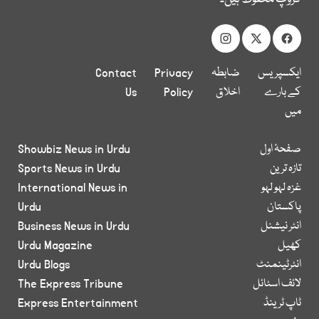
ایکسپریس
ضابطہ
Privacy
Contact
کے بارے
اخلاق
Policy
Us
میں
صفحۂ اول
Showbiz News in Urdu
تازہ ترین
Sports News in Urdu
غزہ لہو لہو
International News in
پاکستان
Urdu
انٹر نیشنل
Business News in Urdu
کھیل
Urdu Magazine
انٹرٹینمنٹ
Urdu Blogs
لائف اسٹائل
The Express Tribune
ٹاپ ٹرینڈ
Express Entertainment