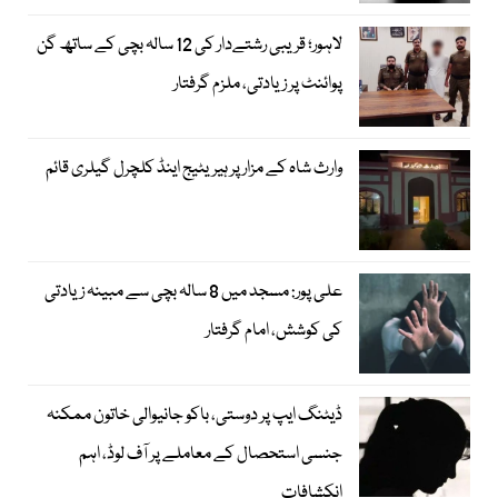
لاہور؛ قریبی رشتےدار کی 12 سالہ بچی کے ساتھ گن
پوائنٹ پر زیادتی، ملزم گرفتار
وارث شاہ کے مزار پر ہیریٹیج اینڈ کلچرل گیلری قائم
علی پور: مسجد میں 8 سالہ بچی سے مبینہ زیادتی
کی کوشش، امام گرفتار
ڈیٹنگ ایپ پر دوستی، باکو جانیوالی خاتون ممکنہ
جنسی استحصال کے معاملے پر آف لوڈ، اہم
انکشافات