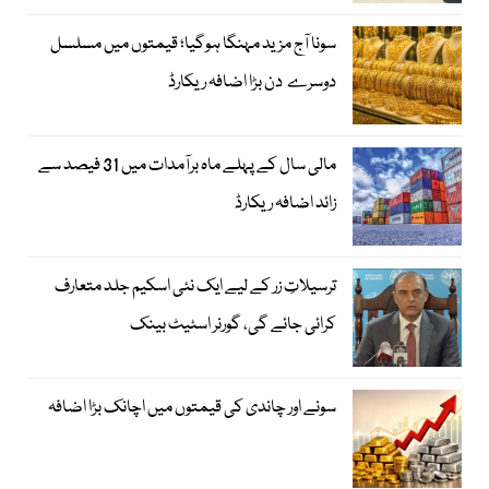
سونا آج مزید مہنگا ہوگیا؛ قیمتوں میں مسلسل
دوسرے دن بڑا اضافہ ریکارڈ
مالی سال کے پہلے ماہ برآمدات میں 31 فیصد سے
زائد اضافہ ریکارڈ
ترسیلاتِ زر کے لیے ایک نئی اسکیم جلد متعارف
کرائی جائے گی، گورنر اسٹیٹ بینک
سونے اور چاندی کی قیمتوں میں اچانک بڑا اضافہ