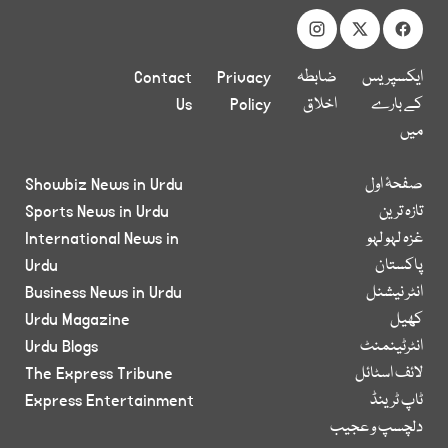
ایکسپریس
ضابطہ
Privacy
Contact
کے بارے
اخلاق
Policy
Us
میں
صفحۂ اول
Showbiz News in Urdu
تازہ ترین
Sports News in Urdu
غزہ لہو لہو
International News in
پاکستان
Urdu
انٹر نیشنل
Business News in Urdu
کھیل
Urdu Magazine
انٹرٹینمنٹ
Urdu Blogs
لائف اسٹائل
The Express Tribune
ٹاپ ٹرینڈ
Express Entertainment
دلچسپ و عجیب