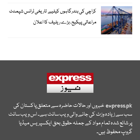
کراچی کی بندرگاہوں کیلیے تاریخی ٹرانس شپمنٹ
مراعاتی پیکیج، بڑے ریلیف کا اعلان
express.pk
خبروں اور حالات حاضرہ سے متعلق پاکستان کی
سب سے زیادہ وزٹ کی جانے والی ویب سائٹ ہے۔ اس ویب سائٹ
پر شائع شدہ تمام مواد کے جملہ حقوق بحق ایکسپریس میڈیا
گروپ محفوظ ہیں۔