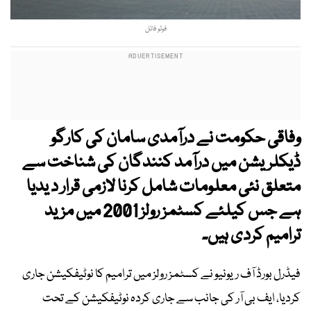
فوٹو فائل
وفاقی حکومت نے درآمدی سامان کی کارگو
ڈیکلریشن میں درآمد کنندگان کی شناخت سے
متعلق نئی معلومات شامل کرنا لازمی قرار د یدیا
ہے جس کیلئے کسٹمز رولز 2001 میں مزید
ترامیم کردی ہیں۔
فیڈرل بورڈ آف ریونیو نے کسٹمز رولز میں ترامیم کا نوٹیفکیشن جاری
کردیا، ایف بی آر کی جانب سے جاری کردہ نوٹیفکیشن کے تحت