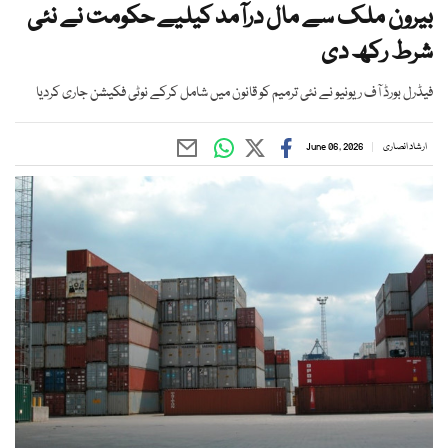
بیرون ملک سے مال درآمد کیلیے حکومت نے نئی
شرط رکھ دی
فیڈرل بورڈ آف ریونیو نے نئی ترمیم کو قانون میں شامل کرکے نوٹی فکیشن جاری کردیا
ارشاد انصاری
June 06, 2026