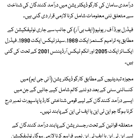
درآمدی سامان کی کارگو ڈیکلریشن میں درآمد کنندگان کی شناخت
سے متعلق نئی معلومات شامل کرنا لازمی قرار دی گئی ہیں۔
فیڈرل بورڈ آف ریونیو (ایف بی آر) کی جانب سے جاری نوٹیفکیشن کے
مطابق یہ ترامیم کسٹمز ایکٹ 1969، سیلز ٹیکس ایکٹ 1990، فیڈرل
ایکسائز ایکٹ 2005 اور انکم ٹیکس آرڈیننس 2001 کے تحت کی گئی
ہیں۔
مجوزہ تبدیلیوں کے مطابق کارگو ڈیکلریشن (آئی جی ایم) میں
کنسائنی سٹی کے بعد دو نئے کالم شامل کیے جائیں گے جن میں
ایسے درآمد کنندگان کے لیے قومی شناختی کارڈ یا پاسپورٹ نمبر درج
کرنا ہوگا جو این ٹی این یا ایف ٹی این کے پابند نہیں۔
متعلقہ قوانین کے تحت رجسٹریشن کے پابند درآمد کنندگان کے
لیے این ٹی این یا ایف ٹی این نمبر فراہم کرنا لازمی ہوگا۔ نوٹیفکیشن