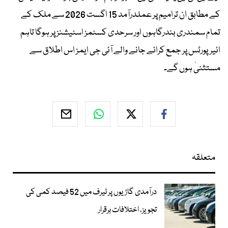
کے مطابق ان ترامیم پر عملدرآمد 15 اگست 2026 سے ملک کے
تمام سمندری بندرگاہوں اور سرحدی کسٹمز اسٹیشنز پر ہوگا تاہم
ائیرپورٹس پر جمع کرائے جانے والے آئی جی ایمز اس اطلاق سے
مستثنیٰ ہوں گے۔
متعلقہ
درآمدی گاڑیوں پر ٹیرف میں 52 فیصد کمی کی
تجویز، اختلافات برقرار