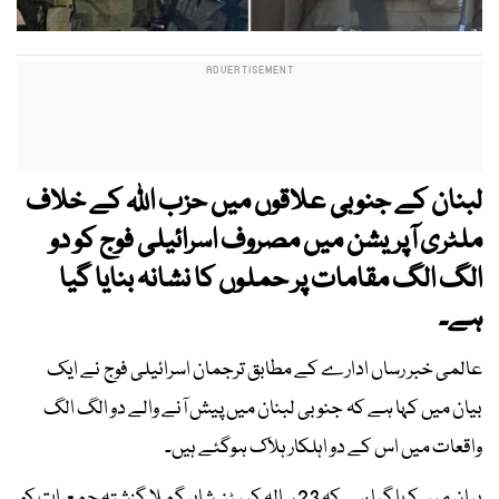
لبنان کے جنوبی علاقوں میں حزب اللہ کے خلاف
ملٹری آپریشن میں مصروف اسرائیلی فوج کو دو
الگ الگ مقامات پر حملوں کا نشانہ بنایا گیا
ہے۔
عالمی خبر رساں ادارے کے مطابق ترجمان اسرائیلی فوج نے ایک
بیان میں کہا ہے کہ جنوبی لبنان میں پیش آنے والے دو الگ الگ
واقعات میں اس کے دو اہلکار ہلاک ہوگئے ہیں۔
بیان میں کہا گیا ہے کہ 23 سالہ کیپٹن شاہر گملا گزشتہ جمعرات کو