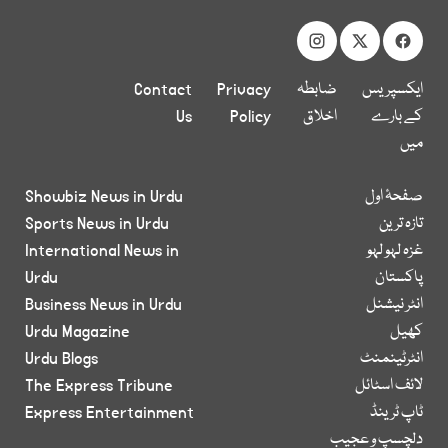
ایکسپریس
ضابطہ
Privacy
Contact
کے بارے
اخلاق
Policy
Us
میں
صفحۂ اول
Showbiz News in Urdu
تازہ ترین
Sports News in Urdu
غزہ لہو لہو
International News in
پاکستان
Urdu
انٹر نیشنل
Business News in Urdu
کھیل
Urdu Magazine
انٹرٹینمنٹ
Urdu Blogs
لائف اسٹائل
The Express Tribune
ٹاپ ٹرینڈ
Express Entertainment
دلچسپ و عجیب