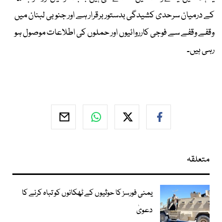
کے درمیان سرحدی کشیدگی بدستور برقرار ہے اور جنوبی لبنان میں
وقفے وقفے سے فوجی کارروائیوں اور حملوں کی اطلاعات موصول ہو
رہی ہیں۔
متعلقہ
یمنی فورسز کا حوثیوں کے ٹھکانوں کو تباہ کرنے کا
دعویٰ