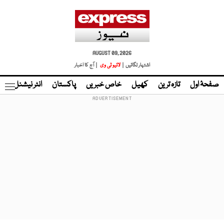
AUGUST 09, 2026
اشتہار لگائیں |
لائیو ٹی وی
| آج کا اخبار
صفحۂ اول
تازہ ترین
کھیل
خاص خبریں
پاکستان
انٹر نیشنل
ٹا