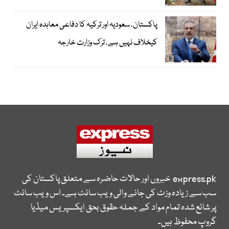
پاکستان، سعودیہ اور ترکیہ کا دفاعی معاہدہ ایران
کیخلاف نہیں ہے، ترک وزارت خارجہ
express.pk
خبروں اور حالات حاضرہ سے متعلق پاکستان کی
سب سے زیادہ وزٹ کی جانے والی ویب سائٹ ہے۔ اس ویب سائٹ
پر شائع شدہ تمام مواد کے جملہ حقوق بحق ایکسپریس میڈیا
گروپ محفوظ ہیں۔