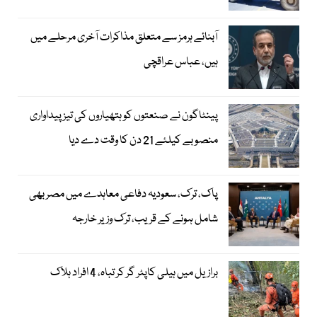
آبنائے ہرمز سے متعلق مذاکرات آخری مرحلے میں
ہیں، عباس عراقچی
پینٹاگون نے صنعتوں کو ہتھیاروں کی تیز پیداواری
منصوبے کیلئے 21 دن کا وقت دے دیا
پاک، ترک، سعودیہ دفاعی معاہدے میں مصر بھی
شامل ہونے کے قریب، ترک وزیر خارجہ
برازیل میں ہیلی کاپٹر گر کر تباہ، 4 افراد ہلاک