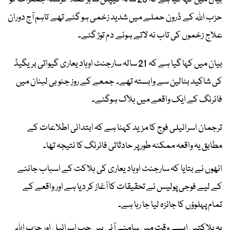
حزب اللہ کے ڈرون حملے میں شدید زخمی ہو گئے تھے تاہم آج دوران
علاج زخموں کی تاب نہ لاتے ہوئے دم توڑ گئے۔
بیان میں کہا گیا ہے کہ 21 سالہ سارجنٹ اوہاد یعاری گیواتی بریگیڈ
کی شاکید بٹالین سے وابستہ تھے۔ جمعے کے روز جنوبی لبنان میں
فائرنگ کے ایک واقعے میں ہلاک ہوگئے۔
ترجمان اسرائیلی فوج کا مزید کہنا ہے کہ ابتدائی اطلاعات کے
مطابق یہ واقعہ ممکنہ طور پر حادثاتی فائرنگ کا نتیجہ تھا۔
انھوں نے بتایا کہ سارجنٹ اوہاد یعاری کی ہلاکت کے اسباب جاننے
کے لیے فوجی پولیس نے تحقیقات کا آغاز کر دیا ہے اور واقعے کے
تمام پہلوؤں کا جائزہ لیا جا رہا ہے۔
یہ ہلاکتیں ایسے وقت میں سامنے آئی ہیں جب اسرائیل اور حزب اللہ