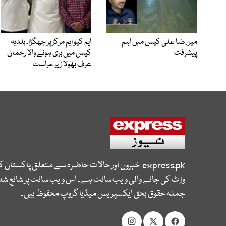
میر رضا علی کیس میں اہم
ایم کیو ایم مرکز پر جھگڑا، بلدیہ
پیشرفت
کیس میں بری ہونے والا رحمان
عرف بھولا زیر حراست
express.pk
خبروں اور حالات حاضرہ سے متعلق پاکستان 
وزٹ کی جانے والی ویب سائٹ ہے۔ اس ویب سائٹ پر شائع شدہ
جملہ حقوق بحق ایکسپریس میڈیا گروپ محفوظ ہیں۔