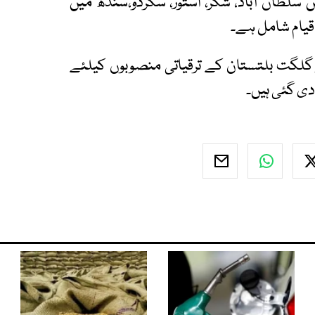
 سلطان آباد، شگر، استور، سکردو،سندھ میں
 قیام شامل ہے۔
ٓزاد کشمیر اور گلگت بلتستان کے ترقیاتی منصوبوں کیلئے