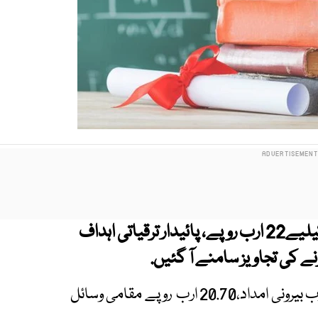
نئے وفاقی بجٹ میں شعبہ صحت کیلیے22 ارب روپے، پائیدار ترقیاتی اہداف
دستاویزات کے مطابق صحت کے بجٹ میں1.30 ارب بیرونی امداد،20.70 ارب روپے مقامی وسائل