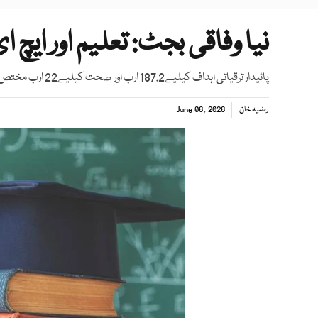
نیا وفاقی بجٹ: تعلیم اور ایچ ای سی کیلیے 5
پائیدار ترقیاتی اہداف کیلیے187.2 ارب اور صحت کیلیے22 ارب مختص کیے جانے کا امکان
رضیہ خان
June 06, 2026