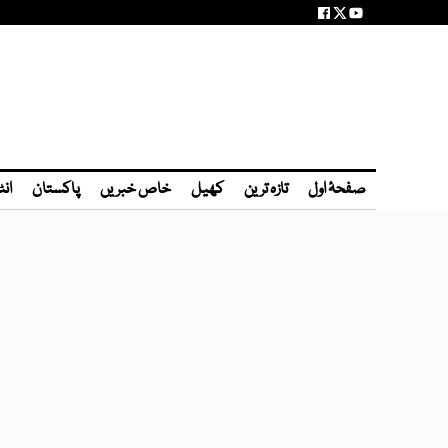
صفحۂ اول
تازہ ترین
کھیل
خاص خبریں
پاکستان
انٹ