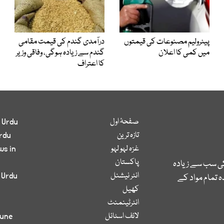
پیٹرولیم مصنوعات کی قیمتوں
درآمدی گندم کی قیمت مقامی
میں کمی کا اعلان
گندم سے زیادہ ہوگی، وفاقی وزیر
کا اعتراف
صفحۂ اول
 Urdu
تازہ ترین
rdu
غزہ لہو لہو
ws in
پاکستان
کی سب سے زیادہ
انٹر نیشنل
 Urdu
 تمام مواد کے
کھیل
انٹرٹینمنٹ
لائف اسٹائل
bune