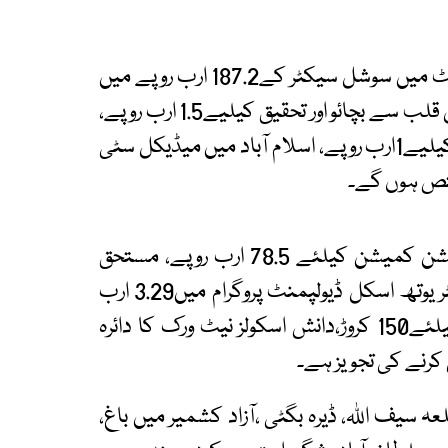
صحت وغذائیت کیلیے24.3 ارب روپے،ترقیاتی بجٹ میں سوشل سیکٹر کے187.2 ارب روپے میں
سے2.2 فیصد شعبہ صحت کیلیے مختص،امراض قلب سے بچائو اور تحقیق کیلیے1.5 ارب روپے،
آرمڈ فورسز انسٹی ٹیوٹ آف کارڈیالوجی کی توسیع کیلیے1ارب روپے، اسلام آباد میں میڈیکل سٹی
تص ہوں گے۔
ذرائع کے مطابق آئندہ بجٹ میں تعلیم،ہائر ایجوکیشن کمیشن کیلئے 78.5 ارب روپے، مستحق
طلبہ کو تعلیمی وظائف کیلئے3 ارب، پرائم منسٹر یوتھ اسکل ڈیولپمنٹ پروگرام میں3.29 ارب
روپے، مقبوضہ کشمیر کے طلبہ کو سکالرشپ کیلئے150 کروڑ،دانش اسکولز نیٹ ورک کا دائرہ
کرنے کی تجویز ہے۔
سیف اللہ، ڈیرہ بگٹی ،آزاد کشمیر میں باغ،