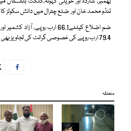
بھمبر، شاردہ اور حویلی کہوٹہ،گلگت بلتستان میں
ٹنڈو محمد خان اور ضلع چترال میں دانش سکولز کا
ضم اضلاع کیلئے66.1 ارب روپے، ا
79.4 ارب روپے کی خصوصی گرانٹ کی تجاویز بھی دی گئی ہیں۔
متعلقہ