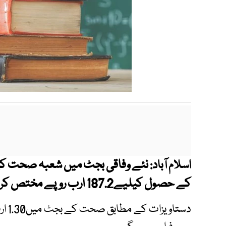
اسلام آباد:
کے حصول کیلیے187.2 ارب روپے مختص کرنے کی تجاویز سامنے آ گئیں.