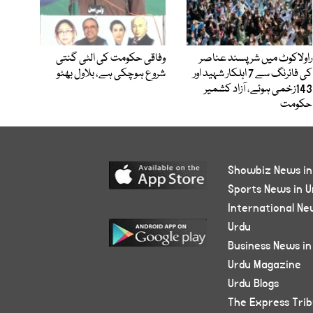
راولاکوٹ میں شرپسند عناصر
وفاقی حکومت کی الٹی گنتی
کی فائرنگ سے 7 اہلکار شہید اور
شروع ہوچکی ہے، بلاول بھٹو
143زخمی ہوئے، آزاد کشمیر
حکومت
Showbiz News in
Sports News in U
International Ne
Urdu
Business News in
Urdu Magazine
Urdu Blogs
The Express Tri