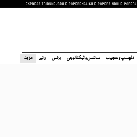
EXPRESS TRIBUNE
URDU E-PAPER
ENGLISH E-PAPER
SINDHI E-PAPER
L
دلچسپ و عجیب
سائنس و ٹیکنالوجی
بزنس
رائے
مزید