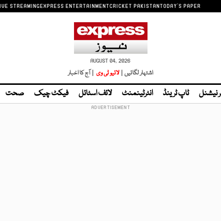
IVE STREAMING
EXPRESS ENTERTAINMENT
CRICKET PAKISTAN
TODAY'S PAPER
AUGUST 04, 2026
اشتہار لگائیں |
لائیو ٹی وی
| آج کا اخبار
ر نیشنل
ٹاپ ٹرینڈ
انٹرٹینمنٹ
لائف اسٹائل
فیکٹ چیک
صحت