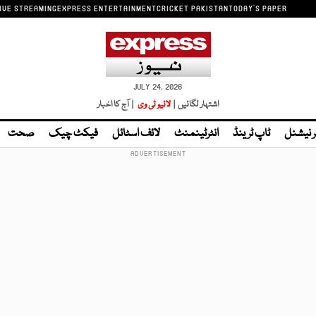
IVE STREAMING
EXPRESS ENTERTAINMENT
CRICKET PAKISTAN
TODAY'S PAPER
JULY 24, 2026
اشتہار لگائیں |
لائیو ٹی وی
| آج کا اخبار
ر نیشنل
ٹاپ ٹرینڈ
انٹرٹینمنٹ
لائف اسٹائل
فیکٹ چیک
صحت