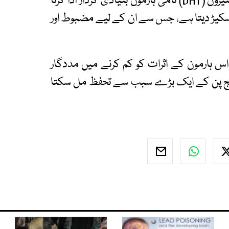
اینڈروجینیٹک ایلوپیشیا میں ڈائی ہائیڈرو ٹیسٹوسٹیرون (DHT) نامی ہارمون بنیادی کردار ادا کرتا
 سکیڑ دیتا ہے، جس سے ان کے لیے مضبوط اور
ئزے کے مطابقPolygonum multiflorum اس ہارمون کے اثرات کو کم کرنے میں مددگار
 گنج پن کے ایک بڑے سبب سے تحفظ مل سکتا