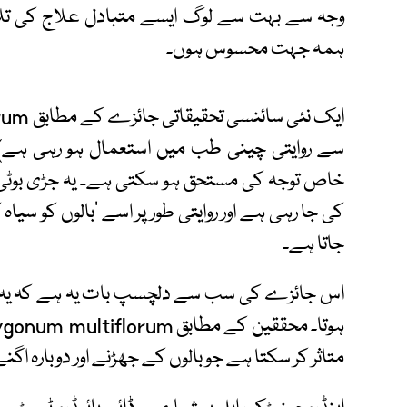
وجہ سے بہت سے لوگ ایسے متبادل علاج کی تلاش 
ہمہ جہت محسوس ہوں۔
سے روایتی چینی طب میں استعمال ہو رہی ہے) 
خاص توجہ کی مستحق ہو سکتی ہے۔ یہ جڑی بوٹی 
کی جا رہی ہے اور روایتی طور پر اسے ’بالوں کو سیا
جاتا ہے۔
اس جائزے کی سب سے دلچسپ بات یہ ہے کہ یہ پودا 
متاثر کر سکتا ہے جو بالوں کے جھڑنے اور دوبارہ اگنے 