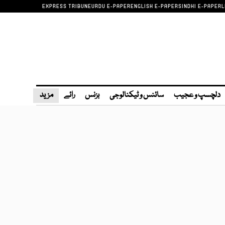
EXPRESS TRIBUNE
URDU E-PAPER
ENGLISH E-PAPER
SINDHI E-PAPER
L
دلچسپ و عجیب
سائنس و ٹیکنالوجی
بزنس
رائے
مزید