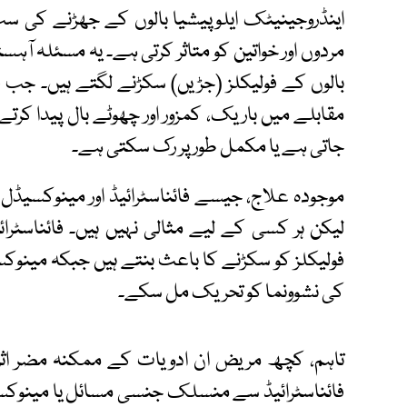
اینڈروجینیٹک ایلوپیشیا بالوں کے جھڑنے کی سب
مردوں اور خواتین کو متاثر کرتی ہے۔ یہ مسئلہ آہ
بالوں کے فولیکلز (جڑیں) سکڑنے لگتے ہیں۔ جب ف
مقابلے میں باریک، کمزور اور چھوٹے بال پیدا کرتے
جاتی ہے یا مکمل طور پر رک سکتی ہے۔
موجودہ علاج، جیسے فائناسٹرائیڈ اور مینوکسیڈل، 
لیکن ہر کسی کے لیے مثالی نہیں ہیں۔ فائناسٹرائیڈ
فولیکلز کو سکڑنے کا باعث بنتے ہیں جبکہ مینوکسیڈ
کی نشوونما کو تحریک مل سکے۔
تاہم، کچھ مریض ان ادویات کے ممکنہ مضر اثر
فائناسٹرائیڈ سے منسلک جنسی مسائل یا مینوکس