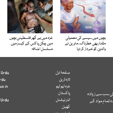
بچوں میں سیسے کی معمولی
غزہ میں بے گھر فلسطینی بچوں
مقدار بھی خطرناک، ماہرین نے
میں چکن پاکس کے کیسز میں
والدین کو خبردار کر دیا
مسلسل اضافہ
صفحۂ اول
 Urdu
تازہ ترین
rdu
غزہ لہو لہو
ws in
پاکستان
کی سب سے زیادہ
انٹر نیشنل
 Urdu
 تمام مواد کے
کھیل