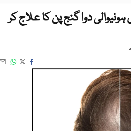
نیوالی دوا گنج پن کا علاج کر
ے