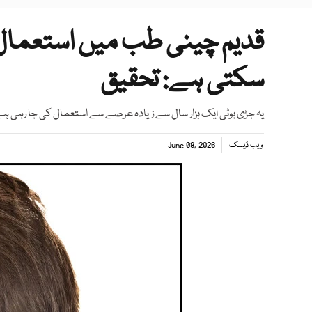
قدیم چینی طب میں استعمال ہو
سکتی ہے: تحقیق
یہ جڑی بوٹی ایک ہزار سال سے زیادہ عرصے سے استعمال کی جا رہی ہ
ویب ڈیسک
June 08, 2026