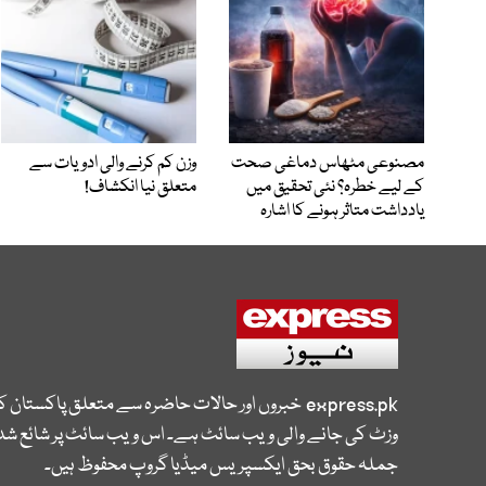
مصنوعی مٹھاس دماغی صحت
وزن کم کرنے والی ادویات سے
کے لیے خطرہ؟ نئی تحقیق میں
متعلق نیا انکشاف!
یادداشت متاثر ہونے کا اشارہ
express.pk
خبروں اور حالات حاضرہ سے متعلق پاکستان 
وزٹ کی جانے والی ویب سائٹ ہے۔ اس ویب سائٹ پر شائع شدہ
جملہ حقوق بحق ایکسپریس میڈیا گروپ محفوظ ہیں۔