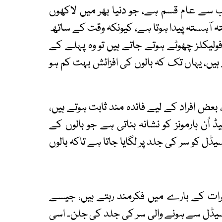
 سے عام قسم ہے، جو دنیا بھر میں لاکھوں
ستہ آہستہ پیدا ہوتا ہے، کیونکہ وقت کے ساتھ
ولیکلز چھوٹے ہوتے جاتے ہیں تو وہ پہلے کے
 ہیں، یہاں تک کہ بالوں کی افزائش بہت کم ہو
بعض افراد کے لیے فائدہ مند ثابت ہوتے ہیں،
 اُن ہارمونز کو نشانہ بناتی ہے جو بالوں کے
ل کو سر کی جلد پر لگایا جاتا ہے تاکہ بالوں
ات کے بارے میں فکرمند رہتے ہیں، جیسے
یڈل سے ہونے والی سر کی جلد کی جلن۔ اسی