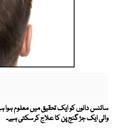
سائنس دانوں کو ایک تحقیق میں معلوم ہوا 
والی ایک جڑ گنج پن کا علاج کر سکتی ہے۔