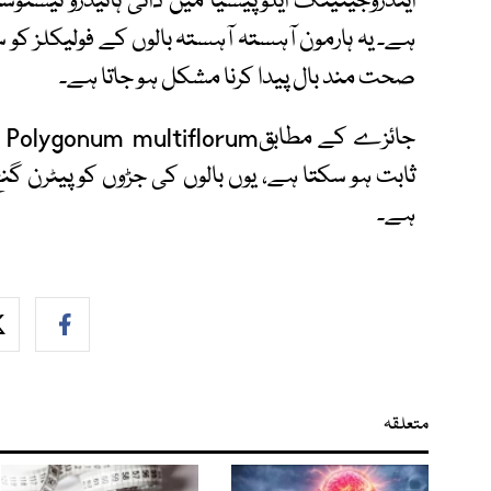
ہے۔ یہ ہارمون آہستہ آہستہ بالوں کے فولیکلز کو
صحت مند بال پیدا کرنا مشکل ہو جاتا ہے۔
جا
ثابت ہو سکتا ہے، یوں بالوں کی جڑوں کو پیٹرن
ہے۔
متعلقہ