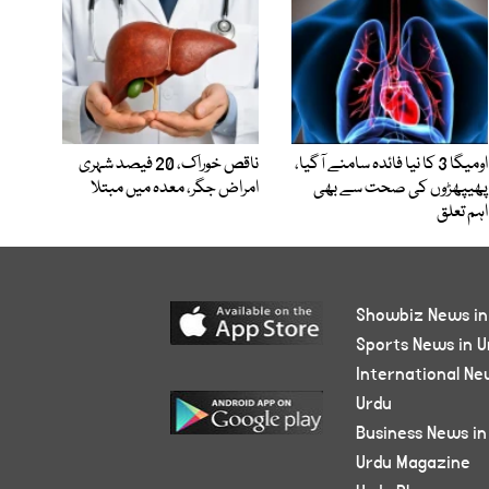
اومیگا 3 کا نیا فائدہ سامنے آگیا،
ناقص خوراک، 20 فیصد شہری
پھیپھڑوں کی صحت سے بھی
امراض جگر، معدہ میں مبتلا
اہم تعلق
Showbiz News in
Sports News in U
International Ne
Urdu
Business News in
Urdu Magazine