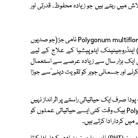
میں رہتے ہیں جو زیادہ محفوظ، قدرتی اور
ایک نئی سائنسی تحقیقاتی جائزے کے مطابق Polygonum multiflorum نامی جڑ (جو صدیوں
اینڈروجینیٹک ایلوپیشیا کے علاج کے لیے
ایک ہزار سال سے زیادہ عرصے سے استعمال
ہ کرنے اور جسمانی جوہر کو تقویت دینے‘سے جوڑا
صرف ایک حیاتیاتی راستے پر اثر انداز نہیں
ہوتا۔ محققین کے مطابق Polygonum multiflorum بیک وقت کئی ایسے حیاتیاتی عملوں کو
میں کردار ادا کرتے ہیں۔