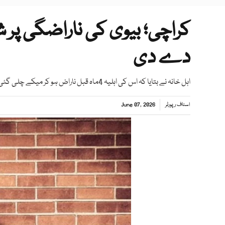
کراچی؛ بیوی کی ناراضگی پر
دے دی
اہل خانہ نے بتایا کہ اس کی اہلیہ 4ماہ قبل ناراض ہو کر میکے چلی گئی تھی اور متعدد کوششوں کے باوجود واپس نہیں آئی
اسٹاف رپورٹر
June 07, 2026