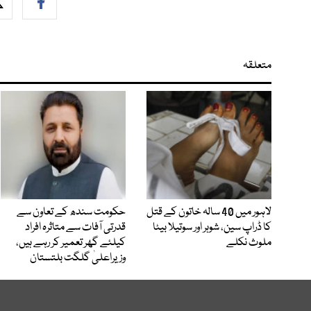
متعلقہ
لاہور میں 40 سالہ خاتون کے قتل
حکومت سندھ کے تعاون سے
کا ڈراپ سین، شوہر اور سوتیلا بیٹا
قدرتی آفات سے متاثرہ افراد
ملوث نکلے
کیلئے گھر تعمیر کر رہے ہیں،
وزیراعلیٰ گلگت بلتستان