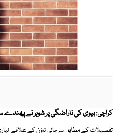
بیوی کی ناراضگی پر شوہر نے پھندے
کراچی: