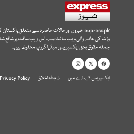
express.pk
خبروں اور حالات حاضرہ سے متعلق پاکستان 
وزٹ کی جانے والی ویب سائٹ ہے۔ اس ویب سائٹ پر شائع شدہ
جملہ حقوق بحق ایکسپریس میڈیا گروپ محفوظ ہیں۔
ایکسپریس کے بارے میں
ضابطہ اخلاق
Privacy Policy