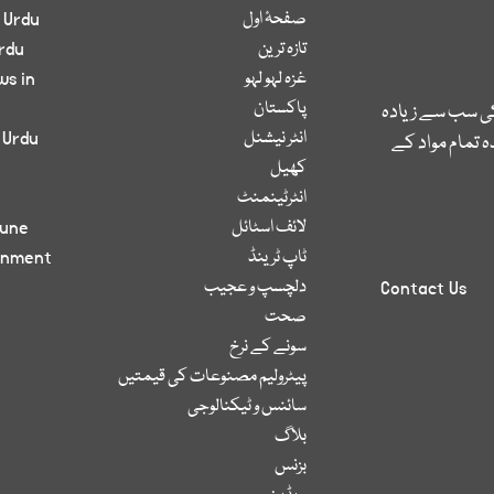
صفحۂ اول
 Urdu
تازہ ترین
rdu
غزہ لہو لہو
ws in
پاکستان
کی سب سے زیادہ
انٹر نیشنل
 Urdu
 تمام مواد کے
کھیل
انٹرٹینمنٹ
لائف اسٹائل
bune
ٹاپ ٹرینڈ
inment
دلچسپ و عجیب
Contact Us
صحت
سونے کے نرخ
پیٹرولیم مصنوعات کی قیمتیں
سائنس و ٹیکنالوجی
بلاگ
بزنس