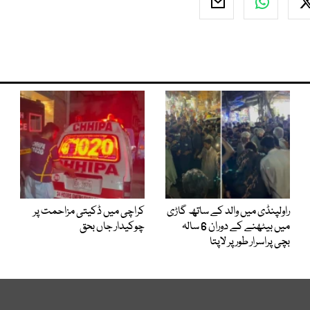
راولپنڈی میں والد کے ساتھ گاڑی
کراچی میں ڈکیتی مزاحمت پر
میں بیٹھنے کے دوران 6 سالہ
چوکیدار جاں بحق
بچی پراسرار طور پر لاپتا