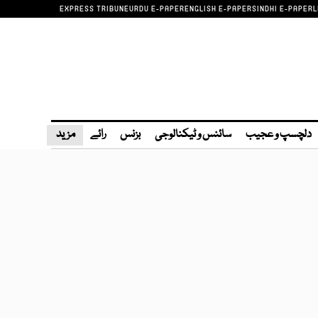
EXPRESS TRIBUNE
URDU E-PAPER
ENGLISH E-PAPER
SINDHI E-PAPER
L
دلچسپ و عجیب
سائنس و ٹیکنالوجی
بزنس
رائے
مزید