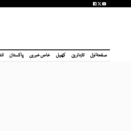
صفحۂ اول
تازہ ترین
کھیل
خاص خبریں
پاکستان
انٹ