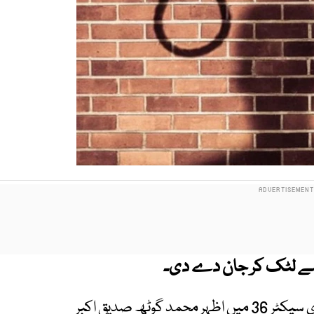
 سے لٹک کر جان دے دی۔
تفصیلات کے مطابق سرجانی ٹاؤن کے علاقے لیاری سیکٹر 36 میں اظہر محمد گوٹھ صدیق اکبر