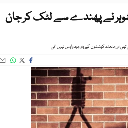
 شوہر نے پھندے سے لٹک کر جان