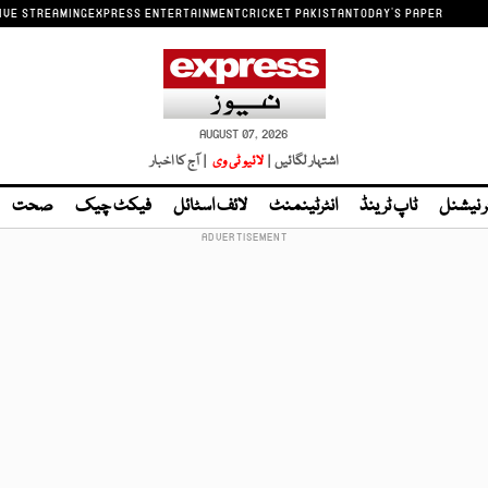
IVE STREAMING
EXPRESS ENTERTAINMENT
CRICKET PAKISTAN
TODAY'S PAPER
AUGUST 07, 2026
اشتہار لگائیں |
لائیو ٹی وی
| آج کا اخبار
ر نیشنل
ٹاپ ٹرینڈ
انٹرٹینمنٹ
لائف اسٹائل
فیکٹ چیک
صحت