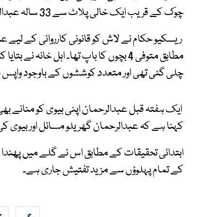
چوک کے قریب ایک خالی پلاٹ سے 33 سالہ عبدالرحمان کی گلے میں پھندا لگی لاش ملی۔
ریسکیو حکام نے لاش کو قانونی کارروائی کے لیے 
چلی گئی تھی اور متعدد کوششوں کے باوجود واپس ن
ایک ہفتہ قبل عبدالرحمان اپنی بیوی کو منانے بھی 
کہنا ہے کہ عبدالرحمان گھریلو مسائل اور بیوی کی
ابتدائی تحقیقات کے مطابق اس نے گلے میں پھندا ڈال
کے تمام پہلوؤں سے مزید تفتیش جاری ہے۔