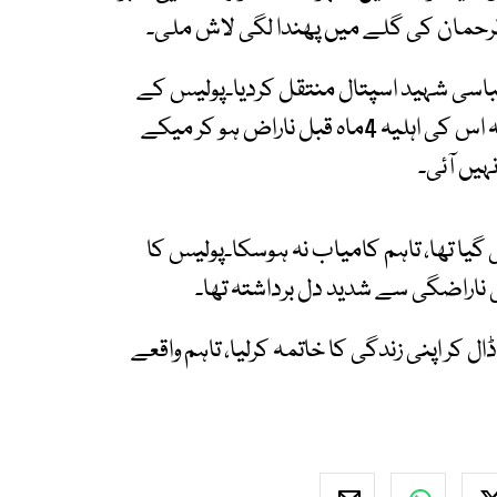
عباسی شہید اسپتال منتقل کردیا۔پولیس کے
مطابق متوفی 4 بچوں کا باپ تھا۔ اہل خانہ نے بتایا کہ اس کی اہلیہ 4ماہ قبل ناراض ہو کر میکے
ہیں آئی۔
گیا تھا، تاہم کامیاب نہ ہوسکا۔پولیس کا
 ناراضگی سے شدید دل برداشتہ تھا۔
 کر اپنی زندگی کا خاتمہ کرلیا، تاہم واقعے