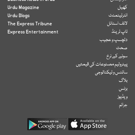
کھیل
Urdu Magazine
انٹرٹینمنٹ
Urdu Blogs
لائف اسٹائل
The Express Tribune
ٹاپ ٹرینڈ
Express Entertainment
دلچسپ و عجیب
صحت
سونے کے نرخ
پیٹرولیم مصنوعات کی قیمتیں
سائنس و ٹیکنالوجی
بلاگ
بزنس
ویڈیوز
جرائم