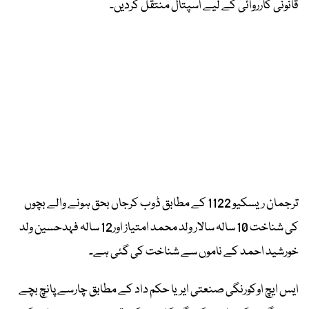
قانونی کارروائی کے لیے اسپتال منتقل کردیں۔
ترجمان ریسکیو 1122 کے مطابق ڈوب کرجاں بحق ہونے والے بچوں
کی شناخت 10 سالہ سالار ولد محمد امتیاز اور12 سالہ فہدحسین ولد
خورشید احمد کے ناموں سے شناخت کی گئی ہے۔
ایس ایچ اوکورنگی صنعتی ایریا حکم داد کے مطابق چارسے پانچ بچے