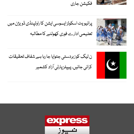
فکیشن جاری
پرائیویٹ اسکولز ایسوسی ایشن کا راولپنڈی ڈویژن میں
تعلیمی ادارے فوری کھولنے کا مطالبہ
ن لیگ کو زبردستی جتوایا جا رہا ہے شفاف تحقیقات
کرائی جائیں، پیپلز پارٹی آزاد کشمیر