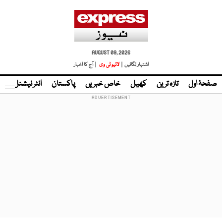
AUGUST 09, 2026
اشتہار لگائیں |
لائیو ٹی وی
| آج کا اخبار
صفحۂ اول
تازہ ترین
کھیل
خاص خبریں
پاکستان
انٹر نیشنل
ٹا