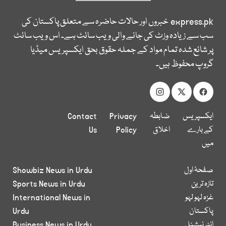
express.pk
خبروں اور حالات حاضرہ سے متعلق پاکستان کی
سب سے زیادہ وزٹ کی جانے والی ویب سائٹ ہے۔ اس ویب سائٹ
پر شائع شدہ تمام مواد کے جملہ حقوق بحق ایکسپریس میڈیا
گروپ محفوظ ہیں۔
ایکسپریس
ضابطہ
Privacy
Contact
کے بارے
اخلاق
Policy
Us
میں
صفحۂ اول
Showbiz News in Urdu
تازہ ترین
Sports News in Urdu
غزہ لہو لہو
International News in
پاکستان
Urdu
انٹر نیشنل
Business News in Urdu