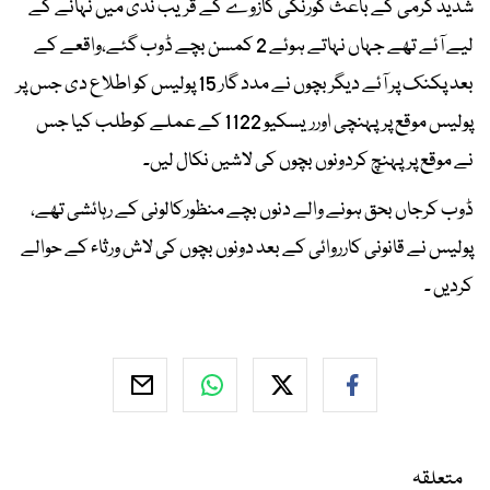
شدید گرمی کے باعث کورنگی کازوے کے قریب ندی میں نہانے کے
لیے آئے تھے جہاں نہاتے ہوئے 2 کمسن بچے ڈوب گئے،واقعے کے
بعد پکنک پر آئے دیگربچوں نے مدد گار 15 پولیس کو اطلاع دی جس پر
پولیس موقع پرپہنچی اورریسکیو 1122 کے عملے کوطلب کیا جس
نے موقع پرپہنچ کردونوں بچوں کی لاشیں نکال لیں۔
ڈوب کرجاں بحق ہونے والے دنوں بچے منظورکالونی کے رہائشی تھے،
پولیس نے قانونی کارروائی کے بعد دونوں بچوں کی لاش ورثاء کے حوالے
کردیں ۔
متعلقہ