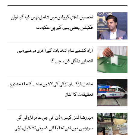
تحصیل غازی کو وفاق میں شامل نہیں کیا گیا نوٹی
فکیشن جعلی ہے، کے پی حکومت
آزاد کشمیر عام انتخابات کے آخری مرحلے میں
انتخابی دنگل کل سجے گا
ملتان: لڑکے اور لڑکی کی لاشیں ملنے کا مقدمہ درج،
تحقیقات کا آغاز
میر رضا قتل کیس: ڈی آئی جی عامر فاروقی کی
سربراہی میں نئی تحقیقاتی کمیٹی تشکیل، نوٹی