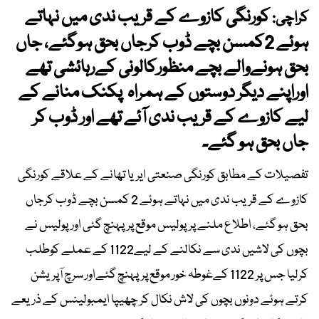
کورنگی کازوے کے قریب ندی میں نہاتے
کراچی:
ہوئے 2کمسن بچے ڈوب کرجاں بحق ہوگئے، جاں
بحق ہونےوالے بچے منظورکالونی کےرہائشی تھے
اوراپنے دیگر دوستوں کے ہمراہ پکنک منانے کے
لیے کازوے کے قریب ندی آئے تھے اور ڈوب کر
جاں بحق ہو گئے۔
تفصیلات کے مطابق کورنگی صنعتی ایریا تھانے کے علاقے کورنگی
کازوے کے قریب ندی میں نہاتے ہوئے 2 کمسن بچے ڈوب کرجاں
بحق ہو گئے، اطلاع ملنے پرپولیس موقع پرپہنچ گئی اورپولیس نے
بچوں کی لاشیں ندی سے نکالنے کے لیے1122 کے عملے کوطلب
کرلیا جس پر 1122 کےغوطہ خور موقع پرپہنچ گئےاور سرچ آپریشن
کرتے ہوئے دونوں بچوں کی لاش نکال کر چھیپا ایمبولینس کے ذریعے