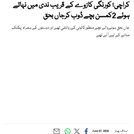
کراچی؛ کورنگی کازوے کے قریب ندی میں نہاتے
ہوئے 2کمسن بچے ڈوب کرجاں بحق
جاں بحق ہونےوالے بچے منظورکالونی کےرہائشی تھے اور دوستوں کے ہمراہ پکنک
منانے کے لیے آئے تھے
اسٹاف رپورٹر
June 07, 2026