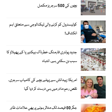
بچوں کی 500 سرجریز مکمل
کولیسٹرول کم کرنے والی ٹیکنالوجی سے متعلق اہم
انکشاف!
جدید پولٹری فارمنگ خطرناک بیکٹیریا کے پھیلاؤ کا
سبب بن سکتی ہے، انتباہ
امریکا: پیدائش سے پہلے بچے کی کامیاب سرجری،
نقص رحمِ مادر میں ہی درست کر دیا گیا
جگر 80 فیصد تک متاثر ہونے پر بھی علامات ظاہر