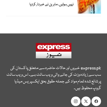
نہیں ہوتیں، ماہرین نے خبردار کردیا
express.pk
خبروں اور حالات حاضرہ سے متعلق پاکستان کی
سب سے زیادہ وزٹ کی جانے والی ویب سائٹ ہے۔ اس ویب سائٹ
پر شائع شدہ تمام مواد کے جملہ حقوق بحق ایکسپریس میڈیا
گروپ محفوظ ہیں۔