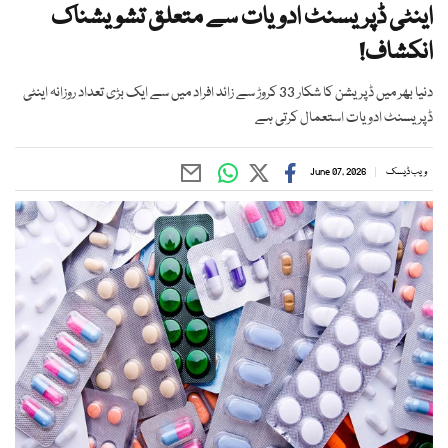
اینٹی ڈپریسنٹ ادویات سے متعلق تشویشناک
انکشاف!
دنیا بھر میں ڈپریشن کا شکار 33 کروڑ سے زائد افراد میں سے ایک بڑی تعداد روزانہ اینٹی
ڈپریسنٹ ادویات استعمال کرتی ہے
ویب ڈیسک
June 07, 2026