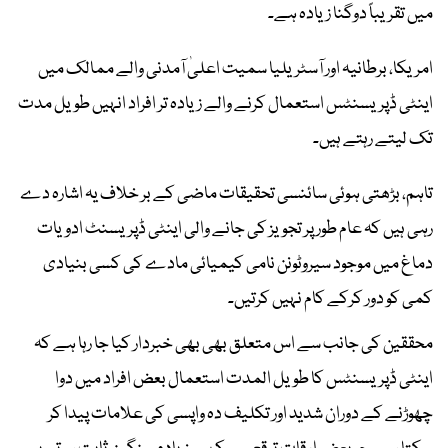
میں تقریباً دوگنا زیادہ ہے۔
امریکا، برطانیہ اور آسٹریلیا سمیت اعلیٰ آمدنی والے ممالک میں
اینٹی ڈپریسنٹس استعمال کرنے والے زیادہ تر افراد انہیں طویل مدت
تک لیتے رہتے ہیں۔
تاہم، بڑھتی ہوئی سائنسی تحقیقات ماضی کے بر خلاف یہ اشارہ دے
رہی ہیں کہ عام طور پر تجویز کی جانے والی اینٹی ڈپریسنٹ ادویات
دماغ میں موجود سیروٹونن نامی کیمیائی مادے کی کسی بنیادی
کمی کو دور کرکے کام نہیں کرتیں۔
محققین کی جانب سے اس متعلق بھی بھی خبردار کیا جا رہا ہے کہ
اینٹی ڈپریسنٹس کا طویل المدت استعمال بعض افراد میں دوا
چھوڑنے کے دوران شدید اور تکلیف دہ واپسی کی علامات پیدا کر