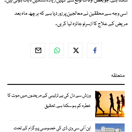
سکتا ہے، جو بعض اوقات توقع سے کہیں زیادہ سنگین ثابت ہوتی ہیں۔
اسی وجہ سے محققین نے معالجین پر زور دیا ہے کہ ہر چھ ماہ بعد
مریض کے علاج کا ازسرِنو جائزہ لیا کریں۔
متعلقہ
ورزش سے دل کی بے ترتیبی کے مریضوں میں موت کا
خطرہ کم ہو سکتا ہے، تحقیق
این آئی سی وی ڈی کی خصوصی پروگرام کے تحت