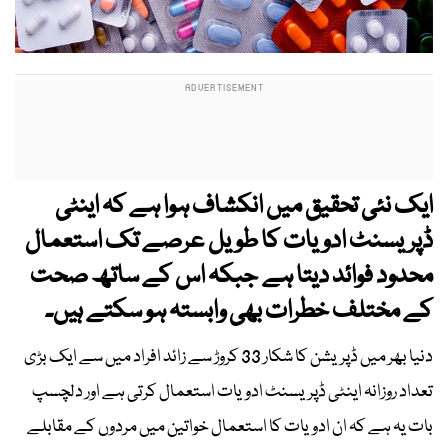
ایک نئی تحقیق
میں انکشاف ہوا ہے کہ
اینٹی
ڈپریسنٹ ادویات کا طویل عرصے تک استعمال
محدود فوائد دیتا ہے جبکہ اس کے ساتھ صحت
کے مختلف خطرات بھی وابستہ ہو سکتے ہیں۔
دنیا بھر میں ڈپریشن کا شکار 33 کروڑ سے زائد افراد میں سے ایک بڑی
تعداد روزانہ اینٹی ڈپریسنٹ ادویات استعمال کرتی ہے اور دلچسپ
بات یہ ہے کہ ان ادویات کا استعمال خواتین میں مردوں کے مقابلے