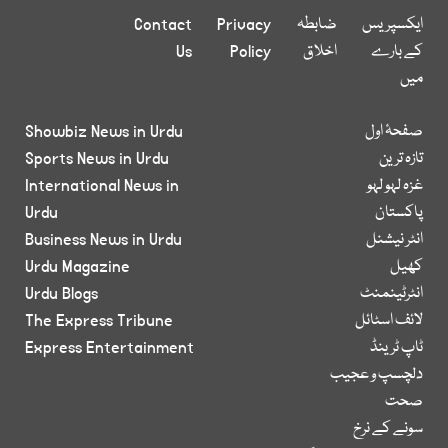
ایکسپریس
ضابطہ
Privacy
Contact
کے بارے
اخلاق
Policy
Us
میں
صفحۂ اول
Showbiz News in Urdu
تازہ ترین
Sports News in Urdu
غزہ لہو لہو
International News in
پاکستان
Urdu
انٹر نیشنل
Business News in Urdu
کھیل
Urdu Magazine
انٹرٹینمنٹ
Urdu Blogs
لائف اسٹائل
The Express Tribune
ٹاپ ٹرینڈ
Express Entertainment
دلچسپ و عجیب
صحت
سونے کے نرخ