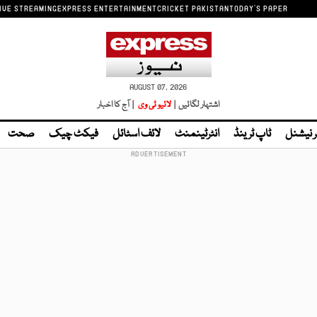
IVE STREAMING
EXPRESS ENTERTAINMENT
CRICKET PAKISTAN
TODAY'S PAPER
AUGUST 07, 2026
اشتہار لگائیں |
لائیو ٹی وی
| آج کا اخبار
ر نیشنل
ٹاپ ٹرینڈ
انٹرٹینمنٹ
لائف اسٹائل
فیکٹ چیک
صحت