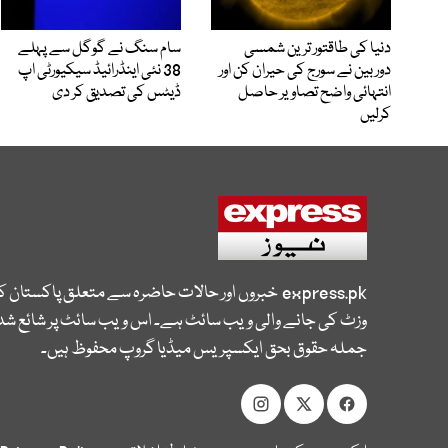
دنیا کی طاقتور ترین شمسی
سام سنگ نے گوگل سے پہلے
دوربین نے سورج کی حیران کن اور
38 نئی اینڈرائیڈ سیکیورٹی اپ
انتہائی واضح تصاویر حاصل
ڈیٹس کی تصدیق کر دی
کرلیں
express.pk
خبروں اور حالات حاضرہ سے متعلق پاکستان 
وزٹ کی جانے والی ویب سائٹ ہے۔ اس ویب سائٹ پر شائع شدہ
جملہ حقوق بحق ایکسپریس میڈیا گروپ محفوظ ہیں۔