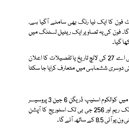
 فون کا ایک نیا رنگ بھی سامنے آگیا ہے،
 Awesome Mint کہا جائے گا۔ فون کی یہ تصاویر ایک ریٹیل لسٹنگ میں
ا گیا۔
اگرچہ سام سنگ نے ابھی تک سام سنگ گلیکسی اے 27 کی لانچ تاریخ یا تفصیلات کا اعلان
ں کیا لیکن اطلاعات کے مطابق یہ فون 2026 کی دوسری ششماہی میں متعارف کرایا جا سکتا
لیک شدہ معلومات کے مطابق گلیکسی اے 27 میں کوالکوم اسنیپ ڈریگن 6 جین 3 پروسیسر
پیش کیا جائے گا جبکہ اس کے ساتھ 8 جی بی تک ریم اور 256 جی بی تک اسٹوریج کا آپشن