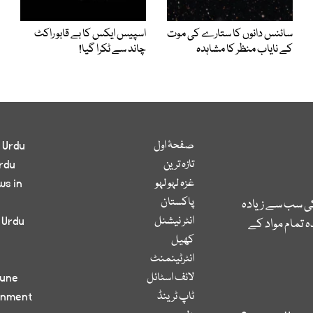
سائنس دانوں کا ستارے کی موت
اسپیس ایکس کا بے قابو راکٹ
کے نایاب منظر کا مشاہدہ
چاند سے ٹکرا گیا!
صفحۂ اول
 Urdu
تازہ ترین
rdu
غزہ لہو لہو
ws in
پاکستان
کی سب سے زیادہ
انٹر نیشنل
 Urdu
 تمام مواد کے
کھیل
انٹرٹینمنٹ
لائف اسٹائل
bune
ٹاپ ٹرینڈ
inment