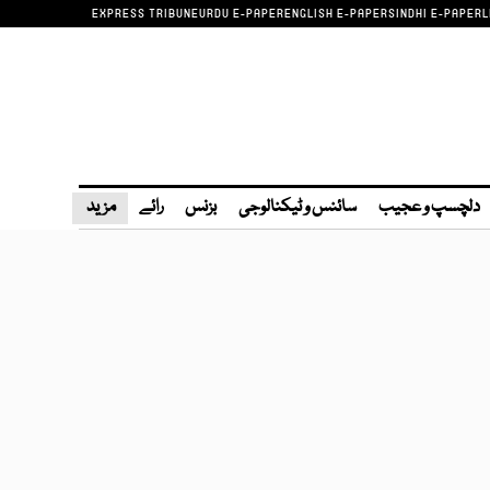
EXPRESS TRIBUNE
URDU E-PAPER
ENGLISH E-PAPER
SINDHI E-PAPER
L
دلچسپ و عجیب
سائنس و ٹیکنالوجی
بزنس
رائے
مزید