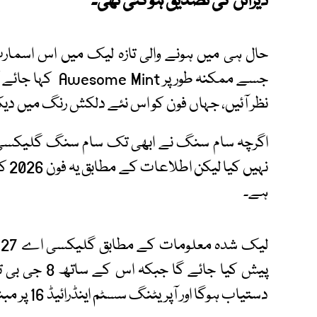
ڈیزائن کی تصدیق ہوگئی تھی۔
حال ہی میں ہونے والی تازہ لیک میں اس اسمارٹ
جسے ممکنہ طور پر
نظر آئیں، جہاں فون کو اس نئے دلکش رنگ میں دیکھ
نہی
ہے۔
دستیاب ہوگا اور آپریٹنگ سسٹم اینڈرائیڈ 16 پر مبنی ون یو آئی 8.5 کے ساتھ آئے گا۔