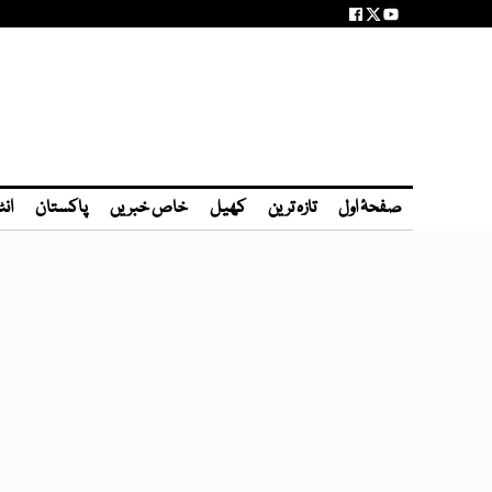
صفحۂ اول
تازہ ترین
کھیل
خاص خبریں
پاکستان
انٹ