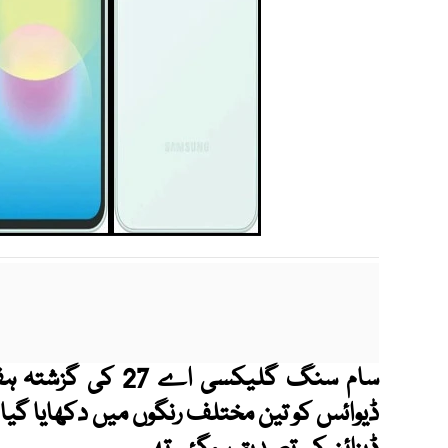
سام سنگ گلیکسی اے 27 کی گزشتہ ہفتے لیک ہونے وال
ڈیوائس کو تین مختلف رنگوں میں دکھایا گی