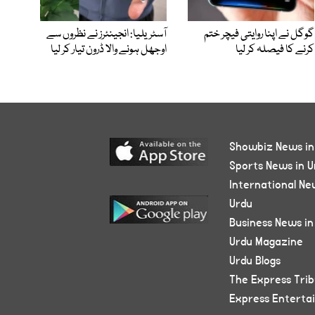
گوگل نے اپنا روایتی فیچر ختم
آسٹریلیا: انجینئرز نے نظروں سے
کرنے کا فیصلہ کر لیا
اوجھل ہونے والا ڈرون تیار کر لیا
Showbiz News in
Sports News in U
International Ne
Urdu
Business News in
Urdu Magazine
Urdu Blogs
The Express Tri
Express Enterta