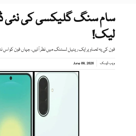
سام سنگ گلیکسی کی نئی ڈی
لیک!
فون کی یہ تصاویر ایک ریٹیل لسٹنگ میں نظر آئیں، جہاں فون کو اس 
ویب ڈیسک
June 08, 2026