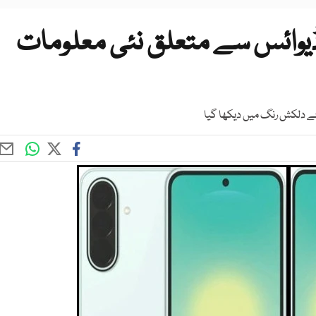
وائس سے متعلق نئی معلومات
نئے دلکش رنگ میں دیکھا گیا