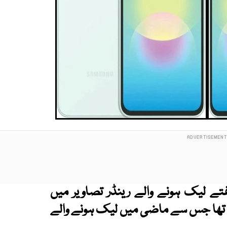
ے
رینڈر تصاویر میں
ا تھا جس سے ماضی میں لیک ہونے والے