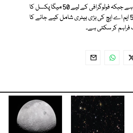
فون میں 6.7 انچ کی فُل ایچ ڈی پلس ڈسپلے متوقع ہے جبکہ فوٹوگرافی کے لیے 50 میگا پکسل کا
مین کیمرہ موجود ہوگا۔ پاور کے لیے فون میں 5000 ایم اے ایچ کی بڑی بیٹری شامل کیے جانے کا
 فراہم کر سکتی ہے۔