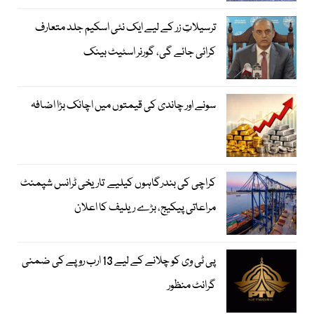
ترسیلاتِ زر کے لیے ایک نئی اسکیم جلد متعارف
کرائی جائے گی، گورنر اسٹیٹ بینک
سونے اور چاندی کی قیمتوں میں اچانک بڑا اضافہ
کراچی کی بندرگاہوں کیلیے تاریخی ٹرانس شپمنٹ
مراعاتی پیکیج، بڑے ریلیف کا اعلان
پی ٹی وی کو چلانے کے لیے 13 ارب روپے کی ضمنی
گرانٹ منظور