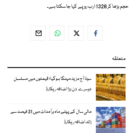
حجم بڑھا کر 1326 ارب روپے کیا جا سکتا ہے۔
متعلقہ
سونا آج مزید مہنگا ہوگیا؛ قیمتوں میں مسلسل
دوسرے دن بڑا اضافہ ریکارڈ
مالی سال کے پہلے ماہ برآمدات میں 31 فیصد سے
زائد اضافہ ریکارڈ