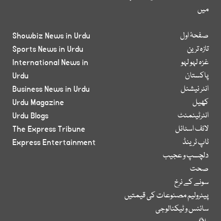
میں
صفحۂ اول
Showbiz News in Urdu
تازہ ترین
Sports News in Urdu
غزہ لہو لہو
International News in
پاکستان
Urdu
انٹر نیشنل
Business News in Urdu
کھیل
Urdu Magazine
انٹرٹینمنٹ
Urdu Blogs
لائف اسٹائل
The Express Tribune
ٹاپ ٹرینڈ
Express Entertainment
دلچسپ و عجیب
صحت
سونے کے نرخ
پیٹرولیم مصنوعات کی قیمتیں
سائنس و ٹیکنالوجی