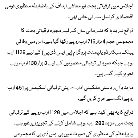
اجلاس میں ترقیاتی بجٹ اور معاشی اہداف کی باضابطہ منظوری قومی
اقتصادی کونسل سے لی جانی تھی۔
ذرائع نے بتایا کہ نئے مالی سال کے لیے مجوزہ ترقیاتی بجٹ کا
مجموعی حجم 4 ہزار 715 ارب روپے رکھا گیا ہے۔ اس میں وفاقی
پبلک سیکٹر ڈویلپمنٹ پروگرام (پی ایس ڈی پی) کے لیے 1126 ارب
روپے جبکہ صوبائی ترقیاتی منصوبوں کے لیے 3 ہزار 138 ارب روپے
تجویز کیے گئے ہیں۔
مزید برآں ریاستی ملکیتی ادارے اپنی ترقیاتی اسکیموں پر 451 ارب
روپے الگ سے خرچ کریں گے۔
ذرائع کا یہ بھی کہنا ہے کہ اجلاس میں 1126 ارب روپے کے ترقیاتی
بجٹ میں مزید 200 ارب روپے شامل کرنے کی تجویز زیر غور ہے۔
وزیراعظم کی منظوری کی صورت میں پی ایس ڈی پی کا مجموعی