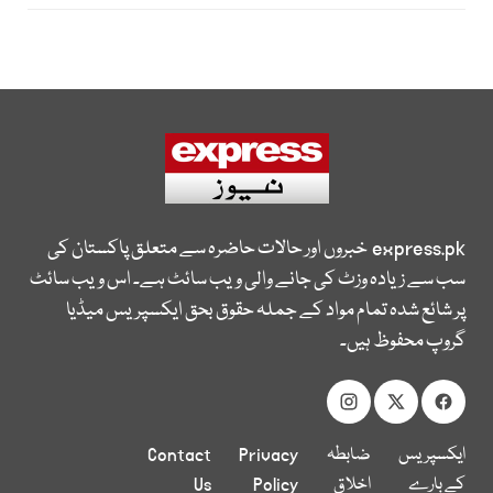
express.pk
خبروں اور حالات حاضرہ سے متعلق پاکستان کی
سب سے زیادہ وزٹ کی جانے والی ویب سائٹ ہے۔ اس ویب سائٹ
پر شائع شدہ تمام مواد کے جملہ حقوق بحق ایکسپریس میڈیا
گروپ محفوظ ہیں۔
ایکسپریس
ضابطہ
Privacy
Contact
کے بارے
اخلاق
Policy
Us