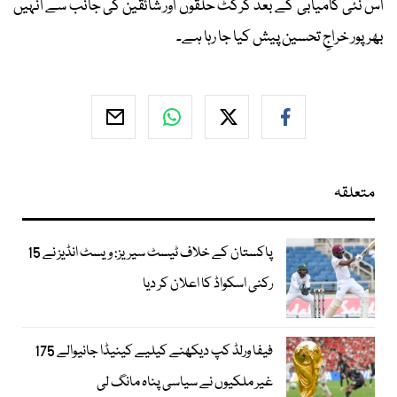
اس نئی کامیابی کے بعد کرکٹ حلقوں اور شائقین کی جانب سے انہیں
بھرپور خراجِ تحسین پیش کیا جا رہا ہے۔
متعلقہ
پاکستان کے خلاف ٹیسٹ سیریز: ویسٹ انڈیز نے 15
رکنی اسکواڈ کا اعلان کر دیا
فیفا ورلڈ کپ دیکھنے کیلیے کینیڈا جانیوالے 175
غیر ملکیوں نے سیاسی پناہ مانگ لی