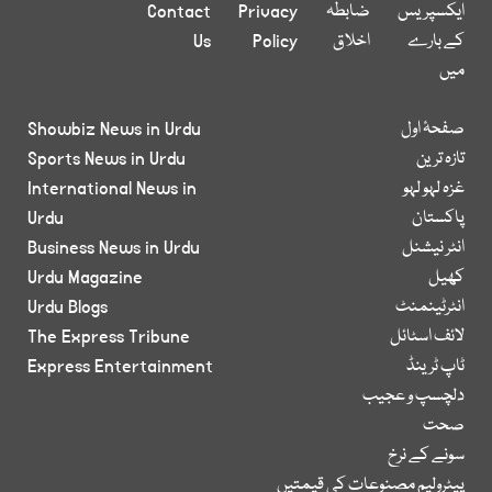
ایکسپریس
ضابطہ
Privacy
Contact
کے بارے
اخلاق
Policy
Us
میں
صفحۂ اول
Showbiz News in Urdu
تازہ ترین
Sports News in Urdu
غزہ لہو لہو
International News in
پاکستان
Urdu
انٹر نیشنل
Business News in Urdu
کھیل
Urdu Magazine
انٹرٹینمنٹ
Urdu Blogs
لائف اسٹائل
The Express Tribune
ٹاپ ٹرینڈ
Express Entertainment
دلچسپ و عجیب
صحت
سونے کے نرخ
پیٹرولیم مصنوعات کی قیمتیں