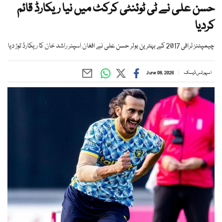
حسن علی نے ٹی ٹوئنٹی کرکٹ میں نیا ریکارڈ قائم
کردیا
چیمپئنز ٹرافی 2017 کے بہترین بولر حسن علی نے افغان اسپنر راشد خان کا ریکارڈ توڑ دیا
اسپورٹس ڈیسک
June 08, 2026