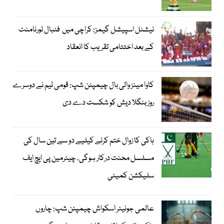
نیشنل اسپیشل گیمز: کراچی میں فٹبال ٹورنامنٹ
کے بعد اختتامی تقریب کا انعقاد
کاوا مینز والی بال چیمپئن شپ: قومی ٹیم نے دوسرے
روز بنگلا دیش کو شکست دے دی
ہاکی کا زوال ختم کرنے کیلیے دو سے تین سال کی
مسلسل محنت درکار ہوگی، چیئرمین پی ایچ ایف
سلیکشن کمیٹی
عالمی جونیئر اسکواش چیمپئن شپ: چاروں