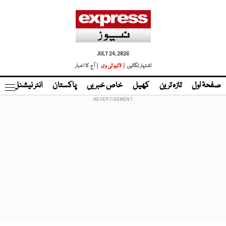
JULY 24, 2026
اشتہار لگائیں |
لائیو ٹی وی
| آج کا اخبار
صفحۂ اول
تازہ ترین
کھیل
خاص خبریں
پاکستان
انٹر نیشنل
ٹا