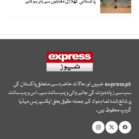
پاکستانی کھلاڑی مقابلوں سے باہر ہوگئے
express.pk
خبروں اور حالات حاضرہ سے متعلق پاکستان کی
سب سے زیادہ وزٹ کی جانے والی ویب سائٹ ہے۔ اس ویب سائٹ
پر شائع شدہ تمام مواد کے جملہ حقوق بحق ایکسپریس میڈیا
گروپ محفوظ ہیں۔