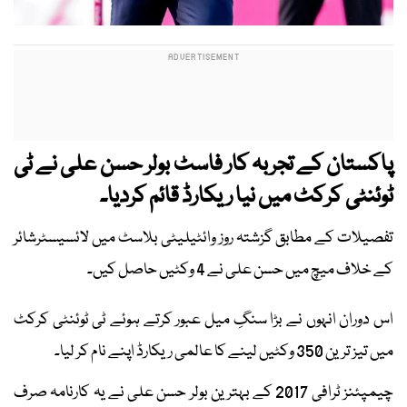
پاکستان کے تجربہ کار فاسٹ بولر حسن علی نے ٹی
ٹوئنٹی کرکٹ میں نیا ریکارڈ قائم کردیا۔
تفصیلات کے مطابق گزشتہ روز وائٹیلیٹی بلاسٹ میں لائسیسٹرشائر
کے خلاف میچ میں حسن علی نے 4 وکٹیں حاصل کیں۔
اس دوران انہوں نے بڑا سنگِ میل عبور کرتے ہوئے ٹی ٹوئنٹی کرکٹ
میں تیز ترین 350 وکٹیں لینے کا عالمی ریکارڈ اپنے نام کر لیا۔
چیمپئنز ٹرافی 2017 کے بہترین بولر حسن علی نے یہ کارنامہ صرف