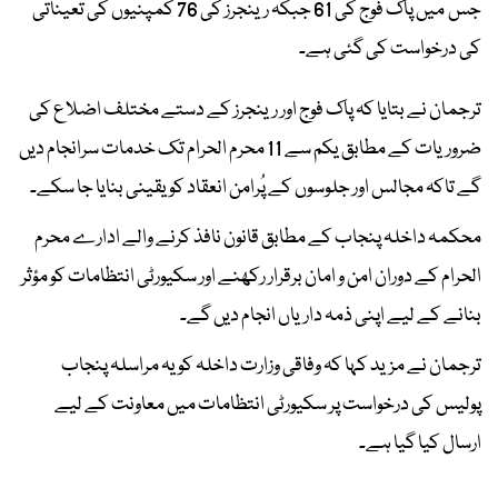
جس میں پاک فوج کی 61 جبکہ رینجرز کی 76 کمپنیوں کی تعیناتی
کی درخواست کی گئی ہے۔
ترجمان نے بتایا کہ پاک فوج اور رینجرز کے دستے مختلف اضلاع کی
ضروریات کے مطابق یکم سے 11 محرم الحرام تک خدمات سرانجام دیں
گے تاکہ مجالس اور جلوسوں کے پُرامن انعقاد کو یقینی بنایا جا سکے۔
محکمہ داخلہ پنجاب کے مطابق قانون نافذ کرنے والے ادارے محرم
الحرام کے دوران امن و امان برقرار رکھنے اور سکیورٹی انتظامات کو مؤثر
بنانے کے لیے اپنی ذمہ داریاں انجام دیں گے۔
ترجمان نے مزید کہا کہ وفاقی وزارت داخلہ کو یہ مراسلہ پنجاب
پولیس کی درخواست پر سکیورٹی انتظامات میں معاونت کے لیے
ارسال کیا گیا ہے۔