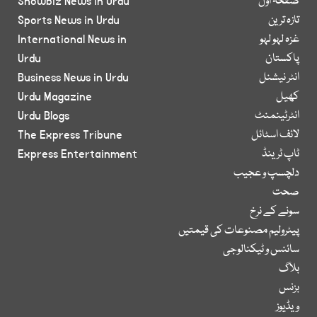
صفحۂ اول
Showbiz News in Urdu
تازہ ترین
Sports News in Urdu
غزہ لہو لہو
International News in
پاکستان
Urdu
انٹر نیشنل
Business News in Urdu
کھیل
Urdu Magazine
انٹرٹینمنٹ
Urdu Blogs
لائف اسٹائل
The Express Tribune
ٹاپ ٹرینڈ
Express Entertainment
دلچسپ و عجیب
صحت
سونے کے نرخ
پیٹرولیم مصنوعات کی قیمتیں
سائنس و ٹیکنالوجی
بلاگ
بزنس
ویڈیوز