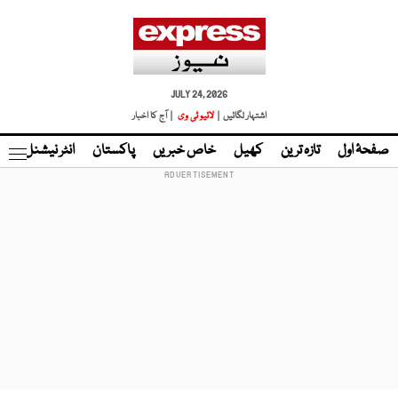
JULY 24, 2026
اشتہار لگائیں |
لائیو ٹی وی
| آج کا اخبار
صفحۂ اول
تازہ ترین
کھیل
خاص خبریں
پاکستان
انٹر نیشنل
ٹا