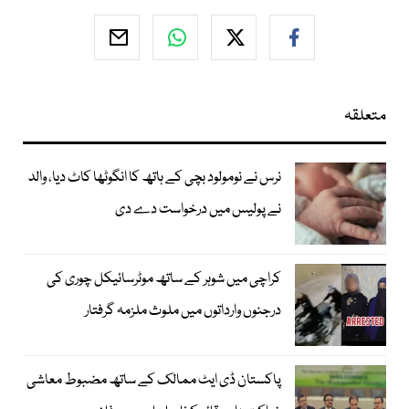
متعلقہ
نرس نے نومولود بچی کے ہاتھ کا انگوٹھا کاٹ دیا، والد
نے پولیس میں درخواست دے دی
کراچی میں شوہر کے ساتھ موٹرسائیکل چوری کی
درجنوں وارداتوں میں ملوث ملزمہ گرفتار
پاکستان ڈی ایٹ ممالک کے ساتھ مضبوط معاشی