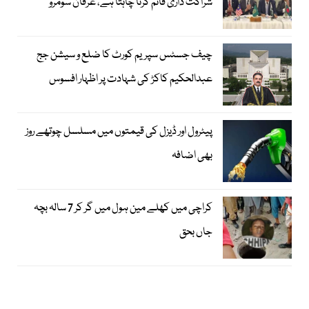
شراکت داری قائم کرنا چاہتا ہے، عرفان سومرو
چیف جسٹس سپریم کورٹ کا ضلع و سیشن جج
عبدالحکیم کاکڑ کی شہادت پر اظہار افسوس
پیٹرول اور ڈیزل کی قیمتوں میں مسلسل چوتھے روز
بھی اضافہ
کراچی میں کھلے مین ہول میں گر کر 7 سالہ بچہ
جاں بحق