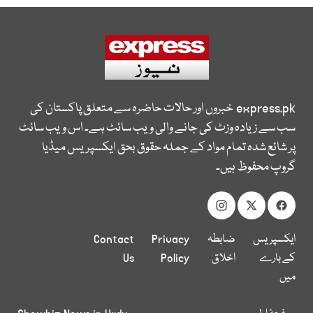
express.pk
خبروں اور حالات حاضرہ سے متعلق پاکستان کی
سب سے زیادہ وزٹ کی جانے والی ویب سائٹ ہے۔ اس ویب سائٹ
پر شائع شدہ تمام مواد کے جملہ حقوق بحق ایکسپریس میڈیا
گروپ محفوظ ہیں۔
ایکسپریس
ضابطہ
Privacy
Contact
کے بارے
اخلاق
Policy
Us
میں