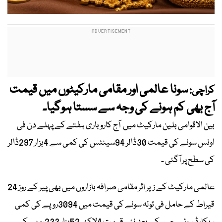
سونا عالمی اور مقامی مارکیٹوں میں قیمت
کراچی:
آج بھی کم ہونے کی وجہ سے سستا ہوگیا۔
بین الاقوامی بلین مارکیٹ میں آج کاروباری ہفتے کے پہلے دن فی
اونس سونے کی قیمت 30ڈالر 94سینٹس کی کمی سے 4ہزار 297ڈالر
کی سطح پر آگئی ۔
عالمی مارکیٹ کے زیر اثر مقامی صرافہ بازاروں میں بھی پیر کے روز 24
قیراط کے حامل فی تولہ سونے کی قیمت میں 3094روپے کی کمی