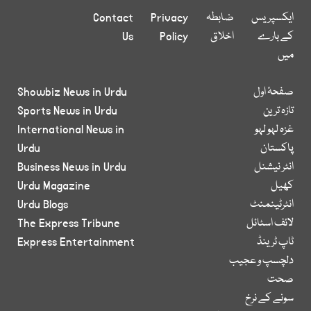
ایکسپریس
ضابطہ
Privacy
Contact
کے بارے
اخلاق
Policy
Us
میں
صفحۂ اول
Showbiz News in Urdu
تازہ ترین
Sports News in Urdu
غزہ لہو لہو
International News in
پاکستان
Urdu
انٹر نیشنل
Business News in Urdu
کھیل
Urdu Magazine
انٹرٹینمنٹ
Urdu Blogs
لائف اسٹائل
The Express Tribune
ٹاپ ٹرینڈ
Express Entertainment
دلچسپ و عجیب
صحت
سونے کے نرخ