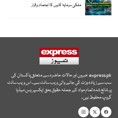
ملکی سرمایہ کاروں کا اعتماد برقرار
express.pk
خبروں اور حالات حاضرہ سے متعلق پاکستان کی
سب سے زیادہ وزٹ کی جانے والی ویب سائٹ ہے۔ اس ویب سائٹ
پر شائع شدہ تمام مواد کے جملہ حقوق بحق ایکسپریس میڈیا
گروپ محفوظ ہیں۔