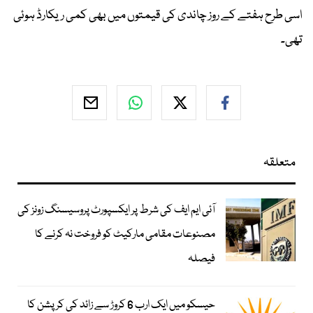
اسی طرح ہفتے کے روز چاندی کی قیمتوں میں بھی کمی ریکارڈ ہوئی
تھی۔
متعلقہ
آئی ایم ایف کی شرط پر ایکسپورٹ پروسیسنگ زونز کی
مصنوعات مقامی مارکیٹ کو فروخت نہ کرنے کا
فیصلہ
حیسکو میں ایک ارب 6 کروڑ سے زائد کی کرپشن کا