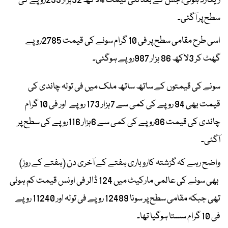
ریکارڈ ہوئی، جس کے بعد نئی قیمت 4لاکھ 52ہزار 233روپے کی
سطح پر آگئی۔
اسی طرح مقامی سطح پر فی 10 گرام سونے کی قیمت 2785روپے
گھٹ کر 3لاکھ 86 ہزار 987روپے ہوگئی۔
سونے کی قیمتوں کے ساتھ ساتھ ملک میں فی تولہ چاندی کی
قیمت بھی 94 روپے کی کمی سے 7ہزار 173 روپے اور فی 10 گرام
چاندی کی قیمت 86روپے کی کمی سے 6ہزار 116روپے کی سطح پر
آگئی۔
واضح رہے کہ گزشتہ کاروباری ہفتے کے آخری دن (ہفتے کے روز)
بھی سونے کی عالمی مارکیٹ میں 124 ڈالر فی اونس قیمت کم ہوئی
تھی جبکہ مقامی سطح پر سونا 12489 روپے فی تولہ اور 11240 روپے
فی 10 گرام سستا ہوگیا تھا۔