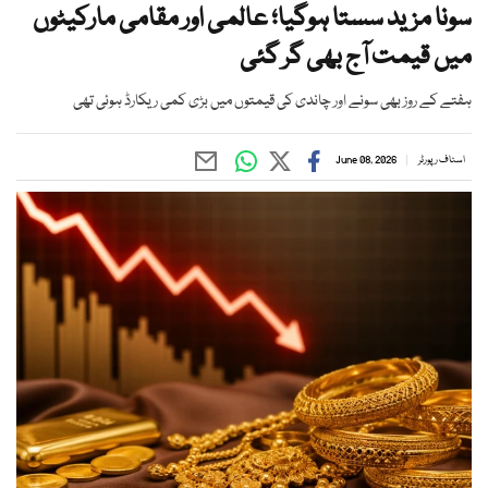
سونا مزید سستا ہوگیا؛ عالمی اور مقامی مارکیٹوں
میں قیمت آج بھی گر گئی
ہفتے کے روز بھی سونے اور چاندی کی قیمتوں میں بڑی کمی ریکارڈ ہوئی تھی
اسٹاف رپورٹر
June 08, 2026