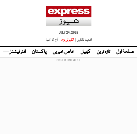
JULY 24, 2026
اشتہار لگائیں |
لائیو ٹی وی
| آج کا اخبار
صفحۂ اول
تازہ ترین
کھیل
خاص خبریں
پاکستان
انٹر نیشنل
ٹا