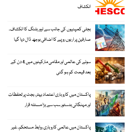
انکشاف
بجلی کمپنیوں کی جانب سے اوور بلنگ کا انکشاف،
صارفین پر اربوں روپے کا اضافی بوجھ ڈال دیا گیا
سونے کی عالمی اور مقامی مارکیٹوں میں 4 دن کے
بعد قیمت کم ہو گئی
پاکستان میں کاروباری اعتماد بہتر، بجٹ پر تحفظات
اور مہنگائی بدستور سب سے بڑا مسئلہ قرار
پاکستان میں عالمی کاروباری روابط مستحکم، غیر