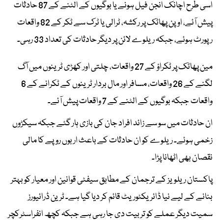
اسی طرح اچانک انجن فیل ہونے یا بوگیوں کے الٹنے کے 87 حادثات
پیش آئے، اوپن پھاٹک پر رکشہ، ٹرالی یا ٹرک سے ٹکر کے 82 واقعات
رپورٹ ہوئے، جبکہ ریلوے لائن پر دیگر حادثات کی تعداد 33 رہی۔
مین پھاٹک پر ٹکراؤ کے 27 واقعات، چلتی اور کھڑی ٹرینوں میں آگ
لگنے کے 26 واقعات، مسافر اور مال بردار ٹرینوں کے ٹکرانے کے 6
واقعات جبکہ بوگیوں کے الٹنے کے 7 واقعات پیش آئے۔
ان حادثات میں سو سے زائد افراد جان کی بازی ہار گئے جبکہ سیکڑوں
زخمی ہوئے۔ ریلوے کو ان حادثات کے باعث اربوں روپے کا مالی
نقصان بھی اٹھانا پڑا۔
پاکستان ریلویز کے ترجمان کے مطابق سیفٹی قوانین اور معیار کو بہتر
بنانے کے لیے نیا ڈائریکٹوریٹ قائم کر دیا گیا ہے۔ ٹرین ڈرائیورز
سمیت دیگر عملے کو تربیت دی جا رہی ہے جبکہ کچھ انفراسٹرکچر