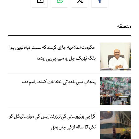
متعلقہ
حکومت اعلامیہ جاری کرے کہ سسٹم تباہ نہیں ہوا
بلکہ ٹھیک چل رہا ہے، پی پی رہنما
پنجاب میں بلدیاتی انتخابات کیلئے اہم قدم
کراچی یونیورسٹی کی تیز رفتار بس کی موٹرسائیکل کو
ٹکر، 17 سالہ لڑکی جاں بحق