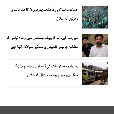
جماعت اسلامی کا ملک بھر میں 510 مقامات پر
دھرنوں کا اعلان
میر رضا کے والد کا چیف جسٹس سے از خود نوٹس کا
مطالبہ، پولیس تفتیش پر سنگین سوالات اٹھا دیے
پیٹرولیم مصنوعات کی قیمتوں پر ٹرانسپورٹرز کا
ملک بھر میں پہیہ جام ہڑتال کا اعلان