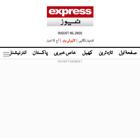
AUGUST 06, 2026
اشتہار لگائیں |
لائیو ٹی وی
| آج کا اخبار
صفحۂ اول
تازہ ترین
کھیل
خاص خبریں
پاکستان
انٹر نیشنل
ٹا