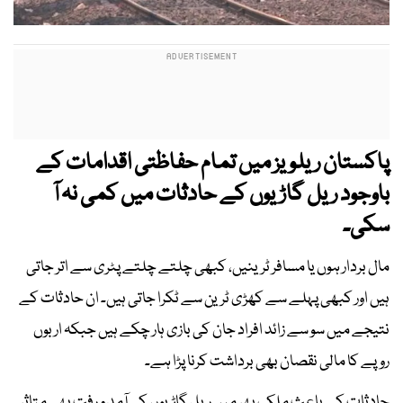
پاکستان ریلویز میں تمام حفاظتی اقدامات کے
باوجود ریل گاڑیوں کے حادثات میں کمی نہ آ
سکی۔
مال بردار ہوں یا مسافر ٹرینیں، کبھی چلتے چلتے پٹری سے اتر جاتی
ہیں اور کبھی پہلے سے کھڑی ٹرین سے ٹکرا جاتی ہیں۔ ان حادثات کے
نتیجے میں سو سے زائد افراد جان کی بازی ہار چکے ہیں جبکہ اربوں
روپے کا مالی نقصان بھی برداشت کرنا پڑا ہے۔
حادثات کے باعث ملک بھر میں ریل گاڑیوں کی آمد و رفت بھی متاثر