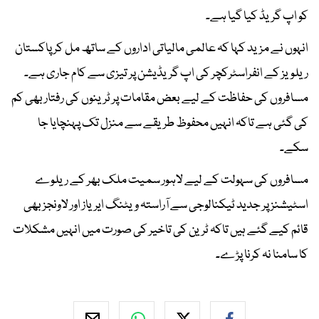
کو اپ گریڈ کیا گیا ہے۔
انہوں نے مزید کہا کہ عالمی مالیاتی اداروں کے ساتھ مل کر پاکستان
ریلویز کے انفراسٹرکچر کی اپ گریڈیشن پر تیزی سے کام جاری ہے۔
مسافروں کی حفاظت کے لیے بعض مقامات پر ٹرینوں کی رفتار بھی کم
کی گئی ہے تاکہ انہیں محفوظ طریقے سے منزل تک پہنچایا جا
سکے۔
مسافروں کی سہولت کے لیے لاہور سمیت ملک بھر کے ریلوے
اسٹیشنز پر جدید ٹیکنالوجی سے آراستہ ویٹنگ ایریاز اور لاونجز بھی
قائم کیے گئے ہیں تاکہ ٹرین کی تاخیر کی صورت میں انہیں مشکلات
کا سامنا نہ کرنا پڑے۔