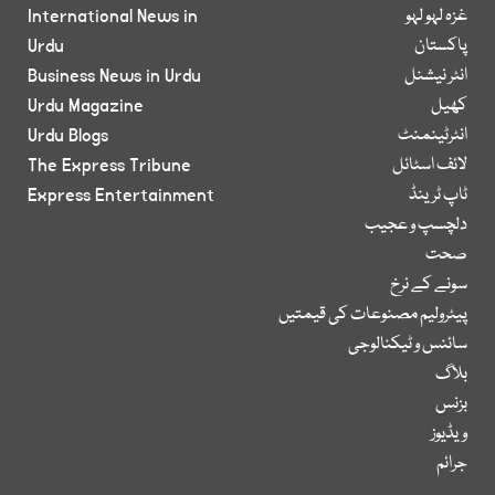
غزہ لہو لہو
International News in
پاکستان
Urdu
انٹر نیشنل
Business News in Urdu
کھیل
Urdu Magazine
انٹرٹینمنٹ
Urdu Blogs
لائف اسٹائل
The Express Tribune
ٹاپ ٹرینڈ
Express Entertainment
دلچسپ و عجیب
صحت
سونے کے نرخ
پیٹرولیم مصنوعات کی قیمتیں
سائنس و ٹیکنالوجی
بلاگ
بزنس
ویڈیوز
جرائم