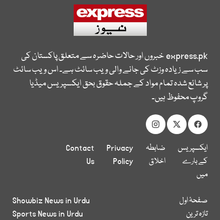
express.pk
خبروں اور حالات حاضرہ سے متعلق پاکستان کی
سب سے زیادہ وزٹ کی جانے والی ویب سائٹ ہے۔ اس ویب سائٹ
پر شائع شدہ تمام مواد کے جملہ حقوق بحق ایکسپریس میڈیا
گروپ محفوظ ہیں۔
ایکسپریس
ضابطہ
Privacy
Contact
کے بارے
اخلاق
Policy
Us
میں
صفحۂ اول
Showbiz News in Urdu
تازہ ترین
Sports News in Urdu