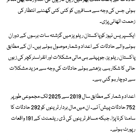
ہوئی جس کی وجہ سے مسافروں کو کئی کئی گھنٹے انتظار کی
زحمت اٹھانی پڑی۔
ایکسپریس نیوز کو پاکستان ریلویز میں گزشتہ سات برسوں کے دوران
ہونے والے حادثات کے اعداد و شمار موصول ہوئے ہیں۔ ان کے مطابق
پاکستان ریلویز، جو پہلے ہی مالی مشکلات اور انفراسٹرکچر کی زبوں
حالی کا شکار ہے، بڑھتے ہوئے حادثات کی وجہ سے مزید مشکلات
سے دوچار ہو گئی ہے۔
اعداد و شمار کے مطابق سال 2019 سے 2025 تک مجموعی طور پر
752 حادثات پیش آئے۔ ان میں مال بردار ٹرینوں کو 292 حادثات کا
سامنا کرنا پڑا، جبکہ مسافر ٹرینوں کی ڈی ریلمنٹ کے 191 واقعات
رپورٹ ہوئے۔