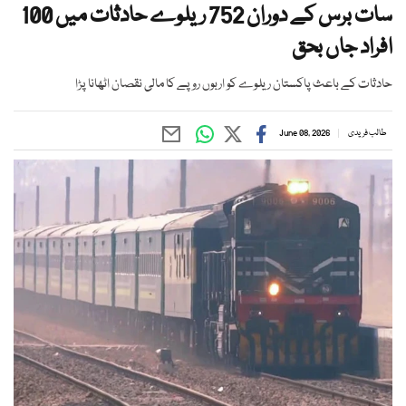
سات برس کے دوران 752 ریلوے حادثات میں 100
افراد جاں بحق
حادثات کے باعث پاکستان ریلوے کو اربوں روپے کا مالی نقصان اٹھانا پڑا
طالب فریدی
June 08, 2026