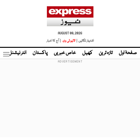
AUGUST 08, 2026
اشتہار لگائیں |
لائیو ٹی وی
| آج کا اخبار
صفحۂ اول
تازہ ترین
کھیل
خاص خبریں
پاکستان
انٹر نیشنل
ٹا