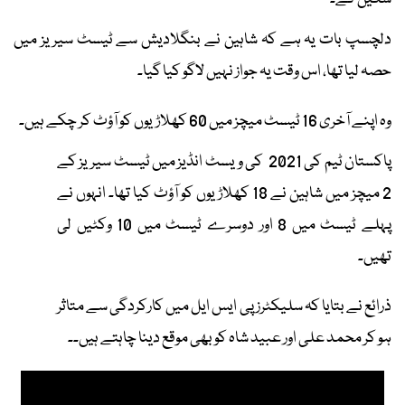
دلچسپ بات یہ ہے کہ شاہین نے بنگلادیش سے ٹیسٹ سیریز میں
حصہ لیا تھا، اس وقت یہ جواز نہیں لاگو کیا گیا۔
وہ اپنے آخری 16 ٹیسٹ میچز میں 60 کھلاڑیوں کو آؤٹ کر چکے ہیں۔
پاکستان ٹیم کی 2021 کی ویسٹ انڈیز میں ٹیسٹ سیریز کے
2 میچز میں شاہین نے 18 کھلاڑیوں کو آؤٹ کیا تھا۔ انہوں نے
پہلے ٹیسٹ میں 8 اور دوسرے ٹیسٹ میں 10 وکٹیں لی
تھیں۔
ذرائع نے بتایا کہ سلیکٹرز پی ایس ایل میں کارکردگی سے متاثر
ہو کر محمد علی اور عبید شاہ کو بھی موقع دینا چاہتے ہیں۔۔