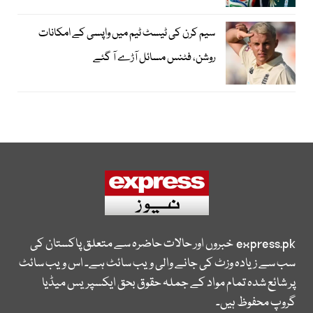
سیم کرن کی ٹیسٹ ٹیم میں واپسی کے امکانات
روشن، فٹنس مسائل آڑے آ گئے
express.pk
خبروں اور حالات حاضرہ سے متعلق پاکستان کی
سب سے زیادہ وزٹ کی جانے والی ویب سائٹ ہے۔ اس ویب سائٹ
پر شائع شدہ تمام مواد کے جملہ حقوق بحق ایکسپریس میڈیا
گروپ محفوظ ہیں۔