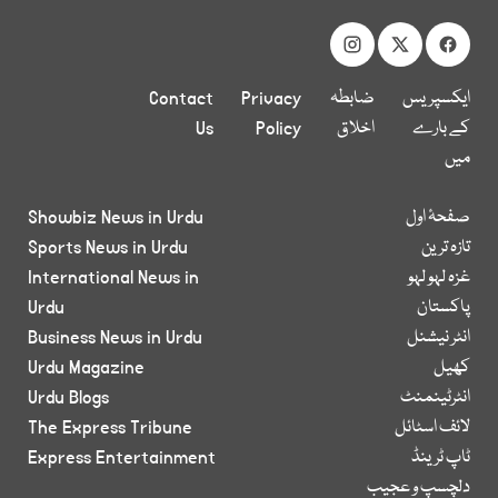
ایکسپریس
ضابطہ
Privacy
Contact
کے بارے
اخلاق
Policy
Us
میں
صفحۂ اول
Showbiz News in Urdu
تازہ ترین
Sports News in Urdu
غزہ لہو لہو
International News in
پاکستان
Urdu
انٹر نیشنل
Business News in Urdu
کھیل
Urdu Magazine
انٹرٹینمنٹ
Urdu Blogs
لائف اسٹائل
The Express Tribune
ٹاپ ٹرینڈ
Express Entertainment
دلچسپ و عجیب