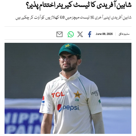
شاہین آفریدی کا ٹیسٹ کیریئر اختتام پذیر؟
شاہین آفریدی اپنے آخری 16 ٹیسٹ میچز میں 60 کھلاڑیوں کو آؤٹ کر چکے ہیں
سلیم خالق
June 08, 2026