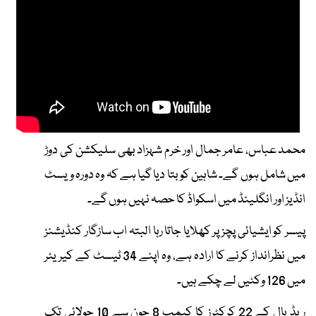
محمد عباس، عامر جمال اور خرم شہزاد بھی سلیکشن کی دوڑ
میں شامل ہوں گے۔ شاہین کو بتا دیا گیا ہے کہ وہ دورہ ویسٹ
انڈیز اور انگلینڈ میں اسکواڈ کا حصہ نہیں ہوں گے۔
پیسر کو ایشیائی پچز پر کھلایا جاتا رہا البتہ اب سازگار کنڈیشنز
میں نظرانداز کرنے کا ارادہ ہے، وہ اپنے 34 ٹیسٹ کے کیریئر
میں 126 وکٹیں لے چکے ہیں۔
ریڈ بال کے 22 کرکٹرز کا کیمپ 8 جون سے 10 جولائی تک