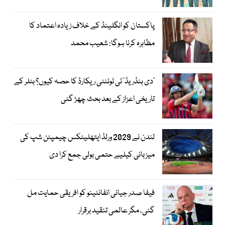
پاکستان کو انگلینڈ کے خلاف زیادہ اعتماد کا
مظاہرہ کرنا ہوگا: شعیب محمد
’دی ہنڈریڈ‘ ٹی ٹوئنٹی ریکارڈ کا حصہ کیوں؟ بٹلر کے
تاریخی اعزاز کے بعد بحث چھڑ گئی
لندن نے 2029 ورلڈ ایتھلیٹکس چیمپئن شپ کی
میزبانی کیلیے حتمی بولی جمع کرا دی
فیفا صدر جیانی انفانٹینو کو افریقی حمایت مل
گئی، مگر عالمی تنقید برقرار