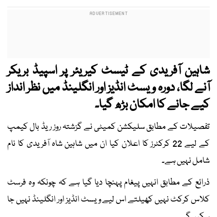
شاہین آفریدی کے ٹیسٹ کیریئر پر اسپیڈ بریکر
آنے لگا، دورہ ویسٹ انڈیز اور انگلینڈ میں نظر انداز
کیے جانے کا امکان بڑھ گیا۔
تفصیلات کے مطابق سلیکشن کمیٹی نے گزشتہ روز ریڈ بال کیمپ
کے لیے 22 کرکٹرز کا اعلان کیا ان میں شاہین شاہ آفریدی کا نام
شامل نہیں ہے۔
ذرائع کے مطابق انہیں پیغام پہنچا دیا گیا ہے کہ چونکہ وہ فرسٹ
کلاس کرکٹ نہیں کھیلتے اس لیے ویسٹ انڈیز اور انگلینڈ نہیں جا
سکیں گے۔