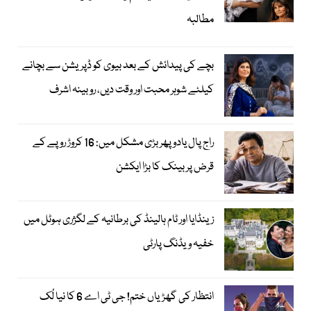
مطالبہ
بچے کی پیدائش کے بعد بیوی کو ڈپریشن سے بچانے
کیلئے شوہر محبت اور وقت دیں، روبینہ اشرف
راج پال یادو پھر بڑی مشکل میں: 16 کروڑ روپے کے
قرض پر بینک کا بڑا ایکشن
زینڈایا اور ٹام ہالینڈ کی برطانیہ کے لگژری ہوٹل میں
خفیہ ویڈنگ پارٹی
انتظار کی گھڑیاں ختم! جی ٹی اے 6 کا نیا لُک