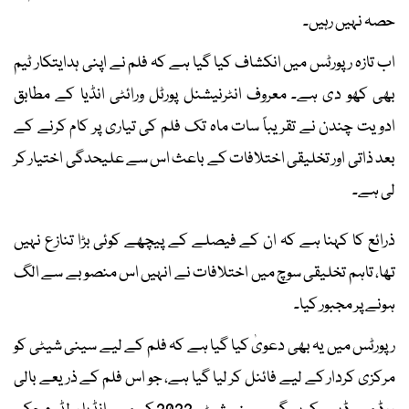
حصہ نہیں رہیں۔
اب تازہ رپورٹس میں انکشاف کیا گیا ہے کہ فلم نے اپنی ہدایتکار ٹیم
بھی کھو دی ہے۔ معروف انٹرنیشنل پورٹل ورائٹی انڈیا کے مطابق
ادویت چندن نے تقریباً سات ماہ تک فلم کی تیاری پر کام کرنے کے
بعد ذاتی اور تخلیقی اختلافات کے باعث اس سے علیحدگی اختیار کر
لی ہے۔
ذرائع کا کہنا ہے کہ ان کے فیصلے کے پیچھے کوئی بڑا تنازع نہیں
تھا، تاہم تخلیقی سوچ میں اختلافات نے انہیں اس منصوبے سے الگ
ہونے پر مجبور کیا۔
رپورٹس میں یہ بھی دعویٰ کیا گیا ہے کہ فلم کے لیے سینی شیٹی کو
مرکزی کردار کے لیے فائنل کر لیا گیا ہے، جو اس فلم کے ذریعے بالی