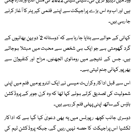
ووڈ میں ڈیبیو کریں گی۔ سینی شیٹی 2022 کی مس انڈیا ورلڈ رہ چکی
ہیں اور اب وہ اس بڑے پراجیکٹ سے اپنے فلمی کیریئر کا آغاز کرنے
جا رہی ہیں۔
کہانی کے حوالے سے بتایا جا رہا ہے کہ ’دوستانہ 2‘ دو بہن بھائیوں کے
گرد گھومتی ہے جو ایک ہی شخص سے محبت میں مبتلا ہوجاتے
ہیں، جس کے نتیجے میں رومانوی الجھنوں، مزاح اور کنفیوژن سے
بھرپور کہانی جنم لیتی ہے۔
اس سے قبل اداکار وکراںت میسی نے ایک انٹرویو میں فلم میں اپنی
شمولیت کی تصدیق کرتے ہوئے کہا تھا کہ وہ کرن جوہر کے پروڈکشن
ہاؤس کے ساتھ اپنی پہلی فلم کر رہے ہیں۔
دوسری جانب کچھ رپورٹس میں یہ بھی دعویٰ کیا گیا ہے کہ اداکار
لکشیا اس پراجیکٹ کا حصہ نہیں رہیں گے، جبکہ پروڈکشن ٹیم کی