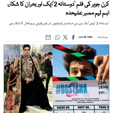
کرن جوہر کی فلم ’دوستانہ 2‘ایک اور بحران کا شکار،
اہم ٹیم ممبر علیحدہ
’دوستانہ 2‘ اپنے آغاز سے ہی مسلسل تبدیلیوں اور غیر یقینی صورتحال کا شکار ہے
ویب ڈیسک
June 08, 2026