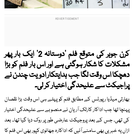
کرن جوہر کی متوقع فلم ’دوستانہ 2‘ ایک بار پھر
مشکلات کا شکار ہوگئی ہے اور اس بار فلم کو بڑا
دھچکا اس وقت لگا جب ہدایتکار ادویت چندن نے
پراجیکٹ سے علیحدگی اختیار کر لی۔
بھارتی میڈیا رپورٹس کے مطابق فلم کو پہلے ہی اس وقت بڑا نقصان
پہنچا تھا جب اداکار کارتک آریان نے منصوبے سے علیحدگی اختیار
کی تھی، جس کے بعد پروجیکٹ عارضی طور پر روک دیا گیا تھا۔ بعد
ازاں یہ خبریں بھی سامنے آئیں کہ اداکارہ جھانوی کپور بھی اس فلم کا