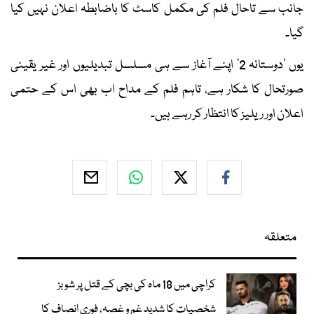
جانب سے تاحال فلم کی مکمل کاسٹ کا باضابطہ اعلان نہیں کیا
گیا۔
یوں ’دوستانہ 2‘ اپنے آغاز سے ہی مسلسل تبدیلیوں اور غیر یقینی
صورتحال کا شکار ہے، تاہم فلم کے مداح اب بھی اس کے حتمی
اعلان اور ریلیز کا انتظار کر رہے ہیں۔
متعلقہ
کراچی میں 18 ماہ کی بچی کے قتل پر شوبز
شخصیات کا شدید غم و غصہ، فوری انصاف کا