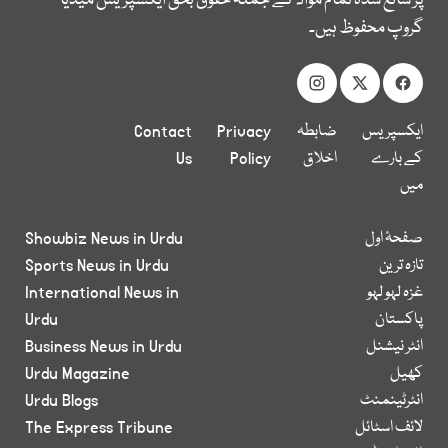
پر شائع شدہ تمام مواد کے جملہ حقوق بحق ایکسپریس میڈیا
گروپ محفوظ ہیں۔
ایکسپریس
ضابطہ
Privacy
Contact
کے بارے
اخلاق
Policy
Us
میں
صفحۂ اول
Showbiz News in Urdu
تازہ ترین
Sports News in Urdu
غزہ لہو لہو
International News in
پاکستان
Urdu
انٹر نیشنل
Business News in Urdu
کھیل
Urdu Magazine
انٹرٹینمنٹ
Urdu Blogs
لائف اسٹائل
The Express Tribune