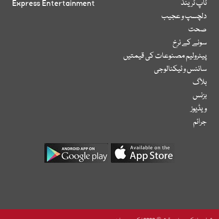
ٹاپ ٹرینڈ
Express Entertainment
دلچسپ و عجیب
صحت
سونے کے نرخ
پیٹرولیم مصنوعات کی قیمتیں
سائنس و ٹیکنالوجی
بلاگ
بزنس
ویڈیوز
جرائم