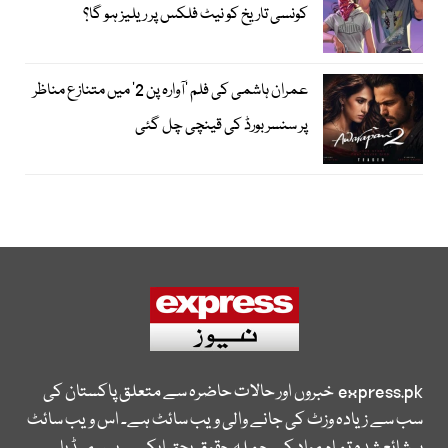
کونسی تاریخ کو نیٹ فلکس پر ریلیز ہو گا؟
عمران ہاشمی کی فلم ’آوارہ پن 2‘ میں متنازع مناظر
پر سنسر بورڈ کی قینچی چل گئی
express.pk
خبروں اور حالات حاضرہ سے متعلق پاکستان کی
سب سے زیادہ وزٹ کی جانے والی ویب سائٹ ہے۔ اس ویب سائٹ