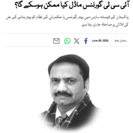
آئی سی ٹی گورننس ماڈل کیا ممکن ہوسکے گا؟
پاکستان کے فیصلہ سازوں میں بہتر گورننس یا حکمرانی کے نظام کو بہتر بنانے کے حل
کی تلاش پر مباحثہ جاری رہتا ہے
سلمان عابد
June 09, 2026