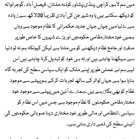
میں ہم لاہور،کراچی، پنڈی،پشاور،کوئٹہ،ملتان، فیصل آباد ، گوجرانوالہ
کو دیکھ سکتے ہیں یا وہ شہر جن کی آبادی تقریباً 30لاکھ سے زیادہ
ہے ۔دنیا میں جہاں جہاں جدید حکمرانی کا نظام موجود ہے وہاں
ہمیں خود مختار مقامی حکومتوں اور بڑے شہروں کا خاص طور پر
منفرد اور جامع نظام دیکھنے کو ہی ملتا ہے لیکن کیونکہ ہم نہ تو دنیا
سے سیکھنا چاہتے ہیں اور نہ ہی خود کو تبدیل کرنا چاہتے ہیں اس
لیے ہم نے عملی طور پر اپنے ملک کو ایک سیاسی سطح کی تجربہ گاہ
بنایا ہوا ہے جہاں تواتر کے ساتھ تجربات کرکے ہم پہلے سے موجود
نظام کو بھی بگاڑ رہے ہیں ۔ہمارے آئین میں پہلے سے موجود خود
مختار مقامی حکومتوں کا نظام موجود ہے جس میں اس نظام کو
سیاسی ،انتظامی اور مالی طور پر خود مختاری دینا صوبائی حکومتوں کی
آئینی سطح کی ذمے داری بنتی ہے۔