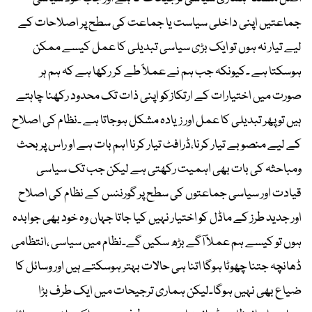
جماعتیں اپنی داخلی سیاست یا جماعت کی سطح پر اصلاحات کے
لیے تیار نہ ہوں تو ایک بڑی سیاسی تبدیلی کا عمل کیسے ممکن
ہوسکتا ہے ۔کیونکہ جب ہم نے عملاً طے کر رکھا ہے کہ ہم ہر
صورت میں اختیارات کے ارتکازکو اپنی ذات تک محدود رکھنا چاہتے
ہیں تو پھر تبدیلی کا عمل اور زیادہ مشکل ہوجاتا ہے ۔نظام کی اصلاح
کے لیے منصوبے تیار کرنا،ڈرافٹ تیار کرنا اہم بات ہے او راس پر بحث
ومباحثہ کی بات بھی اہمیت رکھتی ہے لیکن جب تک سیاسی
قیادت اور سیاسی جماعتوں کی سطح پر گورننس کے نظام کی اصلاح
اور جدید طرز کے ماڈل کو اختیار نہیں کیا جاتا جہاں وہ خود بھی جوابدہ
ہوں تو کیسے ہم عملاً آگے بڑھ سکیں گے۔نظام میں سیاسی ،انتظامی
ڈھانچہ جتنا چھوٹا ہوگا اتنا ہی حالات بہتر ہوسکتے ہیں اور وسائل کا
ضیاع بھی نہیں ہوگا۔لیکن ہماری ترجیحات میں ایک طرف بڑا