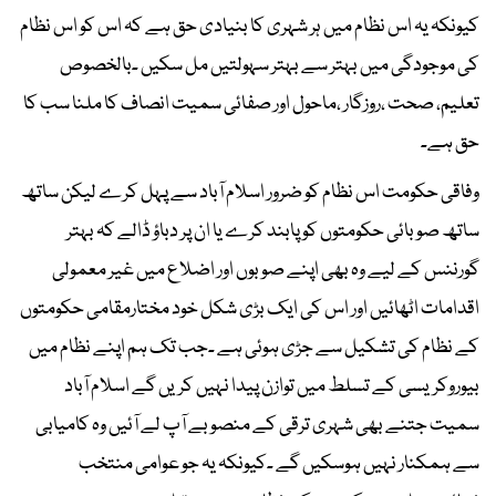
کیونکہ یہ اس نظام میں ہر شہری کا بنیادی حق ہے کہ اس کو اس نظام
کی موجودگی میں بہتر سے بہتر سہولتیں مل سکیں ۔بالخصوص
تعلیم، صحت ،روزگار ،ماحول اور صفائی سمیت انصاف کا ملنا سب کا
حق ہے۔
وفاقی حکومت اس نظام کو ضرور اسلام آباد سے پہل کرے لیکن ساتھ
ساتھ صوبائی حکومتوں کو پابند کرے یا ان پر دباؤ ڈالے کہ بہتر
گورننس کے لیے وہ بھی اپنے صوبوں اور اضلاع میں غیر معمولی
اقدامات اٹھائیں اور اس کی ایک بڑی شکل خود مختارمقامی حکومتوں
کے نظام کی تشکیل سے جڑی ہوئی ہے ۔جب تک ہم اپنے نظام میں
بیوروکریسی کے تسلط میں توازن پیدا نہیں کریں گے اسلام آباد
سمیت جتنے بھی شہری ترقی کے منصوبے آپ لے آئیں وہ کامیابی
سے ہمکنار نہیں ہوسکیں گے ۔کیونکہ یہ جو عوامی منتخب