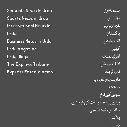
صفحۂ اول
Showbiz News in Urdu
تازہ ترین
Sports News in Urdu
غزہ لہو لہو
International News in
پاکستان
Urdu
انٹر نیشنل
Business News in Urdu
کھیل
Urdu Magazine
انٹرٹینمنٹ
Urdu Blogs
لائف اسٹائل
The Express Tribune
ٹاپ ٹرینڈ
Express Entertainment
دلچسپ و عجیب
صحت
سونے کے نرخ
پیٹرولیم مصنوعات کی قیمتیں
سائنس و ٹیکنالوجی
بلاگ
بزنس