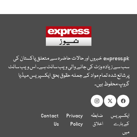
express.pk
خبروں اور حالات حاضرہ سے متعلق پاکستان کی
سب سے زیادہ وزٹ کی جانے والی ویب سائٹ ہے۔ اس ویب سائٹ
پر شائع شدہ تمام مواد کے جملہ حقوق بحق ایکسپریس میڈیا
گروپ محفوظ ہیں۔
ایکسپریس
ضابطہ
Privacy
Contact
کے بارے
اخلاق
Policy
Us
میں