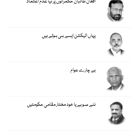
افغان طالبان حکمرانوں پر نیا عدم اعتماد
یہاں الیکشن ایسے ہی ہوتے ہیں
بے چارے عوام
نئے صوبے یا خود مختار مقامی حکومتیں