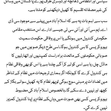
سیاسی اور انتظامی ڈھانچہ اور دوسری طرف پورے پاکستان میں وسائل
کی غیر مصفانہ تقسیم کا کھیل دیکھنے کو ملتا ہے۔
سب سے اہم بات یہ ہے کہ اسلام آباد میں پہلے سے موجود سی ڈی
اے،ایم سی آئی اور آئی سی ٹی جیسے ادارے اس منتخب مقامی
حکومتی کنٹرول میں ہونگے یا اس پر وفاقی حکومت سمیت
بیوروکریسی کا ہی کنٹرول ہوگا۔اسی طرح دیگر صوبوں میں جو
صوبائی حکومتوں کے ماتحت براہ راست کمپنیوں اور اتھارٹیوں کا
ماڈل چل رہا ہے اسی کو لے کر آگے چلنا ہے یا اس کو بھی وفاقی نظام
ہی کنٹرول کرے گا کیونکہ اگر ہماری ترجیحات میں نظام کے تناظر
میں تضادات پر مبنی سوچ ہوگی تو پھر نظام کا یہ کھیل سوائے بگاڑ کے
کچھ اور نہیں دے سکے گا۔بالخصوص اسلام آباد کی مضبوط
بیوروکریسی کسی بھی صورت میں وہاںکے نظام پر اپنا کنٹرول کمزور
نہیں کرے گی۔