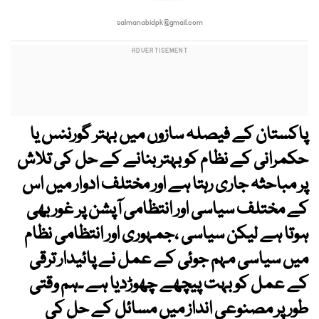
salmanabidpk@gmail.com
پاکستان کے فیصلہ سازوں میں بہتر گورننس یا
حکمرانی کے نظام کو بہتر بنانے کے حل کی تلاش
پر مباحثہ جاری رہتا ہے اور مختلف ادوار میں اس
کے مختلف سیاسی اور انتظامی آپشن پر غور بھی
ہوتا ہے لیکن سیاسی ،جمہوری اور انتظامی نظام
میں سیاسی مہم جوئی کے عمل نے پائیدار ترقی
کے عمل کو بہت پیچھے چھوڑدیا ہے ۔ہم وقتی
طور پر مصنوعی انداز میں مسائل کے حل کی