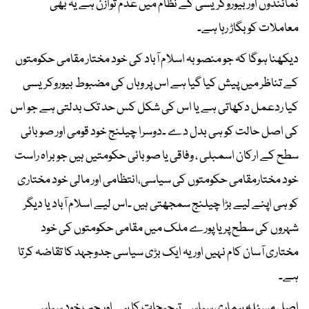
نمائندوں اور بیوروکریسی کے نظام میں عدم توازن ہے یہ بھی
معاملات کو بگاڑ رہا ہے۔
دیکھنا ہوگا کہ جو منصوبہ اسلام آباد کی خود مختار مقامی حکومتوں
کے تناظر میں پیش کیا گیا ہے اس پر وہاں کی مضبوط بیوروکریسی
کیا ردعمل دکھاتی ہے یا اس کی شکل کس حد تک بدلتی ہے جو اس
کی اصل حالت کو ہی بدل دے ۔دوسرا چیلنج خود قومی اور صوبائی
سطح کے ارکان اسمبلی ، وفاقی یا صوبائی حکومتیں ہیں جو براہ راست
خود مختارمقامی حکومتوں کی سیاسی،انتظامی اور مالی خود مختاری
کو ہی اپنے لیے بڑا چیلنج سمجھتی ہیں ۔اس لیے اسلام آباد یا دیگر
شہروں کی سطح پر یا پورے ملک میں مقامی حکومتوں کی خود
مختاری آسان کام نہیں اور یہ ایک بڑی سیاسی جدوجہد کا تقاضہ کرتا
ہے۔
اصل مسئلہ ہماری سیاسی ترجیحات کا ہے اور جب خود سیاسی