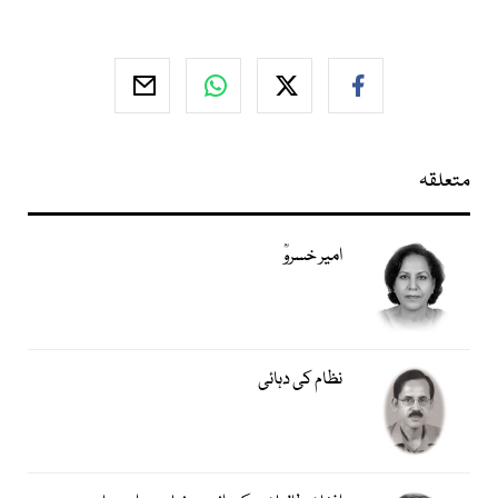
متعلقہ
امیر خسروؒ
نظام کی دہائی