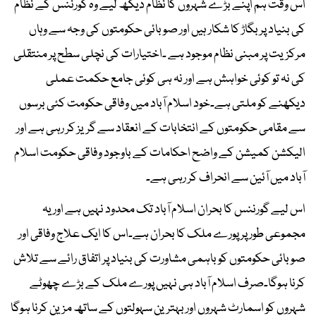
اس وقت ہم اپنے بڑے شہروں کا نظام دیکھ لیے وہ گورننس کے نظام
کی بنیاد پر بگاڑ کا شکار ہیں اور صوبائی حکومتوں کی وجہ سے وہاں
مرکزیت پر مبنی نظام موجود ہے ۔اختیارات کی نچلی سطح پر منتقلی
کی نہ تو کوئی خواہش ہے اور نہ ہی کوئی جامع حکمت عملی
دیکھنے کو ملتی ہے۔خود اسلام آباد میں وفاقی حکومت کئی برسوں
سے مقامی حکومتوں کے انتخابات کے انعقاد سے گریز کر رہی ہے اور
الیکشن کمیشن کے واضح احکامات کے باوجود وفاقی حکومت اسلام
آباد میں آئین سے انحراف کر رہی ہے۔
اس لیے گورننس کا بحران اسلام آباد تک محدود نہیں ہے اور یہ
مجموعی طور پر پورے ملک کا بحران ہے۔اس کا ایک علاج وفاقی اور
صوبائی حکومتوں کو باہمی مشاورت کی بنیاد پر اتفاق رائے سے تلاش
کرنا ہوگا۔صرف اسلام آباد ہی نہیں پورے ملک کے بڑے چھوٹے
شہروں کو اسمارٹ شہروں اور بہترین سہولتوں کے ساتھ مزین کرنا ہوگا