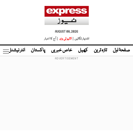
AUGUST 08, 2026
اشتہار لگائیں |
لائیو ٹی وی
| آج کا اخبار
صفحۂ اول
تازہ ترین
کھیل
خاص خبریں
پاکستان
انٹر نیشنل
ٹا