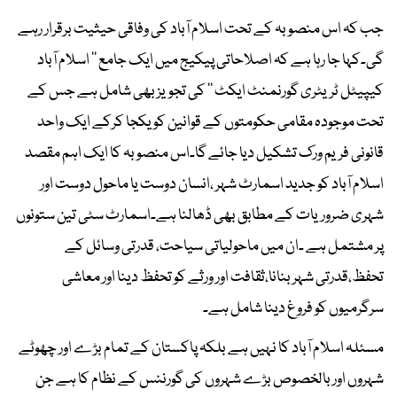
جب کہ اس منصوبہ کے تحت اسلام آباد کی وفاقی حیثیت برقرار رہے
گی۔کہا جا رہا ہے کہ اصلاحاتی پیکیج میں ایک جامع ’’ اسلام آباد
کیپیٹل ٹریٹری گورنمنٹ ایکٹ ‘‘ کی تجویز بھی شامل ہے جس کے
تحت موجودہ مقامی حکومتوں کے قوانین کو یکجا کرکے ایک واحد
قانونی فریم ورک تشکیل دیا جائے گا۔اس منصوبہ کا ایک اہم مقصد
اسلام آباد کو جدید اسمارٹ شہر ،انسان دوست یا ماحول دوست اور
شہری ضروریات کے مطابق بھی ڈھالنا ہے۔اسمارٹ سٹی تین ستونوں
پر مشتمل ہے ۔ان میں ماحولیاتی سیاحت، قدرتی وسائل کے
تحفظ،قدرتی شہر بنانا،ثقافت اور ورثے کو تحفظ دینا اور معاشی
سرگرمیوں کو فروغ دینا شامل ہے۔
مسئلہ اسلام آباد کا نہیں ہے بلکہ پاکستان کے تمام بڑے اور چھوٹے
شہروں اور بالخصوص بڑے شہروں کی گورننس کے نظام کا ہے جن