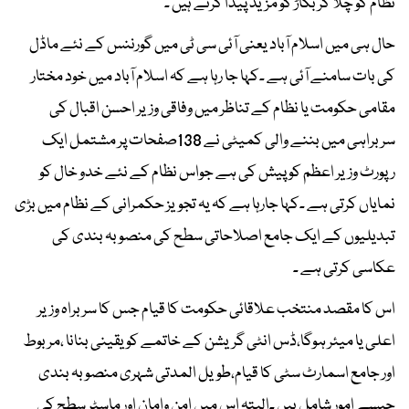
نظام کو چلا کر بگاڑ کو مزید پیدا کرتے ہیں ۔
حال ہی میں اسلام آباد یعنی آئی سی ٹی میں گورننس کے نئے ماڈل
کی بات سامنے آئی ہے ۔کہا جا رہا ہے کہ اسلام آباد میں خود مختار
مقامی حکومت یا نظام کے تناظر میں وفاقی وزیر احسن اقبال کی
سربراہی میں بننے والی کمیٹی نے 138صفحات پر مشتمل ایک
رپورٹ وزیر اعظم کو پیش کی ہے جواس نظام کے نئے خدو خال کو
نمایاں کرتی ہے ۔کہا جارہا ہے کہ یہ تجویز حکمرانی کے نظام میں بڑی
تبدیلیوں کے ایک جامع اصلاحاتی سطح کی منصوبہ بندی کی
عکاسی کرتی ہے ۔
اس کا مقصد منتخب علاقائی حکومت کا قیام جس کا سربراہ وزیر
اعلی یا میئر ہوگا،ڈس انٹی گریشن کے خاتمے کو یقینی بنانا ،مربوط
اور جامع اسمارٹ سٹی کا قیام،طویل المدتی شہری منصوبہ بندی
جیسے امور شامل ہیں ۔البتہ اس میں امن وامان اور ماسٹر سطح کی