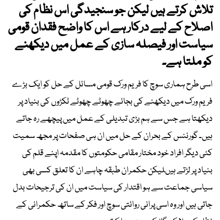
تلاش کرتے ہیں لیکن جو سنجیدگی اس نظام کی
اصلاح کے لیے درکار ہے اس کا واضح فقدان قومی
سیاست اور فیصلہ سازی کے عمل میں دیکھنے
کو ملتا ہے۔
اسی طرح ہماری سوچ کا فریم ورک قومی مسائل کے حل کو ایک بڑے
فریم ورک میں دیکھنے کی بجائے چھوٹے چھوٹے ٹکڑوں کی بنیاد پر
دیکھتا ہے جس سے ہم بڑی تبدیلی کے عمل میں پیچھے رہ جاتے
ہیں۔ گورننس کے بحران کے حل میں ان ہی صفحات پر مجھ سمیت
کئی دیگر افراد خود مختار مقامی حکومتوں کا مقدمہ اپنے قلم کی
بنیاد پر لڑتے ہیںلیکن حکمران طبقہ چاہے ان کا تعلق کسی بھی
سیاسی جماعت سے ہو اقتدار کی سیاست میں ان کی ترجیحات بدل
جاتی ہیں اور وہ اسی پرانی روائتی سوچ اور فکر کے ساتھ حکمرانی کے