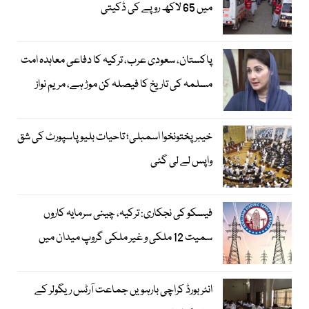
میں 65 لاکھ روپے کی ڈکیتی
پاکستان، سعودی عرب، ترکیہ کا دفاعی معاہدہ امت
مسلمہ کی تاریخ کا فیصلہ کن موڑ ہے، مریم نواز
خیبرپختونخوا اسمبلی؛ تاحیات بلیو پاسپورٹ کی شق
واپس لے لی گئی
فیسکو کی نجکاری: ترکیہ، چینی سرمایہ کاروں
سمیت 12 ملکی و غیر ملکی گروپ میدان میں
انٹر بورڈ کراچی بارہویں جماعت آرٹس ریگولر کے