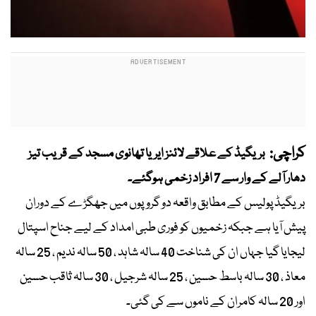
کراچی:
بریگیڈ کے علاقے لائنز ایریا تھانوی مسجد کے قریب تیز
دھار آلے کے وار سے 7 افراد زخمی ہوگئے۔
بریگیڈ پولیس کے مطابق واقعہ دو گروپوں میں جھگڑے کے دوران
پیش آیا ہے جبکہ زخمیوں کو فوری طبی امداد کے لیے جناح اسپتال
لیجایا گیا جہاں ان کی شناخت 40 سالہ شاہد ، 50 سالہ ندیم ، 25 سالہ
معاذ ، 30 سالہ باسط حسین ، 25 سالہ شرجیل ، 30 سالہ ثاقب حسین
اور 20 سالہ کامران کے ناموں سے کی گئی۔