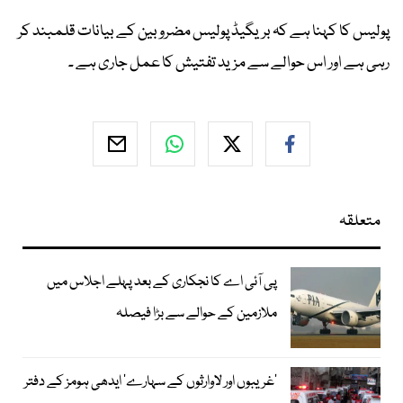
پولیس کا کہنا ہے کہ بریگیڈ پولیس مضروبین کے بیانات قلمبند کر
رہی ہے اور اس حوالے سے مزید تفتیش کا عمل جاری ہے ۔
متعلقہ
پی آئی اے کا نجکاری کے بعد پہلے اجلاس میں
ملازمین کے حوالے سے بڑا فیصلہ
’غریبوں اور لاوارثوں کے سہارے‘ ایدھی ہومز کے دفتر