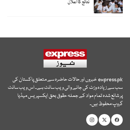
نتائج کا اعلان
express.pk
خبروں اور حالات حاضرہ سے متعلق پاکستان کی
سب سے زیادہ وزٹ کی جانے والی ویب سائٹ ہے۔ اس ویب سائٹ
پر شائع شدہ تمام مواد کے جملہ حقوق بحق ایکسپریس میڈیا
گروپ محفوظ ہیں۔