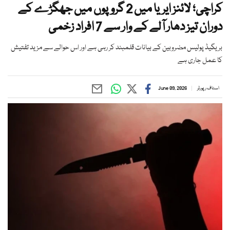
کراچی؛ لائنز ایریا میں 2 گروپوں میں جھگڑے کے
دوران تیز دھار آلے کے وار سے 7 افراد زخمی
بریگیڈ پولیس مضروبین کے بیانات قلمبند کر رہی ہے اور اس حوالے سے مزید تفتیش
کا عمل جاری ہے
اسٹاف رپورٹر
June 09, 2026