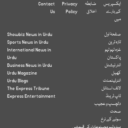
ایکسپریس
ضابطہ
Privacy
Contact
کے بارے
اخلاق
Policy
Us
میں
صفحۂ اول
Showbiz News in Urdu
تازہ ترین
Sports News in Urdu
غزہ لہو لہو
International News in
پاکستان
Urdu
انٹر نیشنل
Business News in Urdu
کھیل
Urdu Magazine
انٹرٹینمنٹ
Urdu Blogs
لائف اسٹائل
The Express Tribune
ٹاپ ٹرینڈ
Express Entertainment
دلچسپ و عجیب
صحت
سونے کے نرخ
پیٹرولیم مصنوعات کی قیمتیں