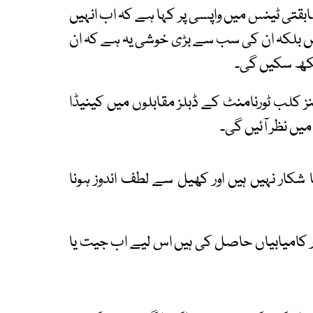
سابقتی ٹینس میں واپسی پر کہا ہے کہ اب انہیں
 بلکہ ان کی سب سے بڑی خوشی یہ ہے کہ ان
دیکھ سکیں گی۔
وئنز کلب ٹورنامنٹ کے ڈبلز مقابلوں میں کینیڈا
یں نظر آئیں گی۔
ا شکار نہیں ہیں اور کھیل سے لطف اندوز ہونا
ار کامیابیاں حاصل کی ہیں اس لیے اب جیت یا