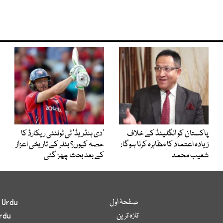
پاکستان کو انگلینڈ کے خلاف
’دی ہنڈریڈ‘ ٹی ٹوئنٹی ریکارڈ کا
زیادہ اعتماد کا مظاہرہ کرنا ہوگا:
حصہ کیوں؟ بٹلر کے تاریخی اعزاز
شعیب محمد
کے بعد بحث چھڑ گئی
صفحۂ اول
 Urdu
تازہ ترین
rdu