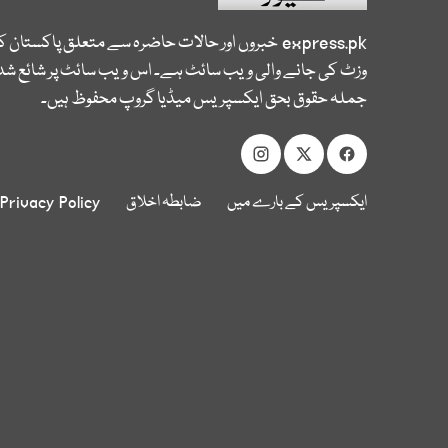
express.pk
خبروں اور حالات حاضرہ سے متعلق پاکستان 
وزٹ کی جانے والی ویب سائٹ ہے۔ اس ویب سائٹ پر شائع شدہ
جملہ حقوق بحق ایکسپریس میڈیا گروپ محفوظ ہیں۔
ایکسپریس کے بارے میں
ضابطہ اخلاق
Privacy Policy