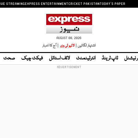
IVE STREAMING
EXPRESS ENTERTAINMENT
CRICKET PAKISTAN
TODAY'S PAPER
AUGUST 08, 2026
اشتہار لگائیں |
لائیو ٹی وی
| آج کا اخبار
ر نیشنل
ٹاپ ٹرینڈ
انٹرٹینمنٹ
لائف اسٹائل
فیکٹ چیک
صحت