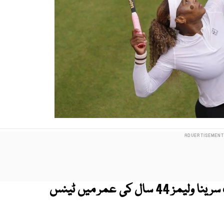
امریکی ٹینس لیجنڈ و سابق عالمی نمبر ایک سرینا ولیمز 44 سال کی عمر میں ٹینس