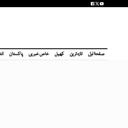
صفحۂ اول
تازہ ترین
کھیل
خاص خبریں
پاکستان
انٹ