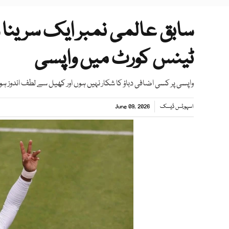
ٹینس کورٹ میں واپسی
واپسی پر کسی اضافی دباؤ کا شکار نہیں ہوں اور کھیل سے لطف اندوز ہون
اسپورٹس ڈیسک
June 09, 2026