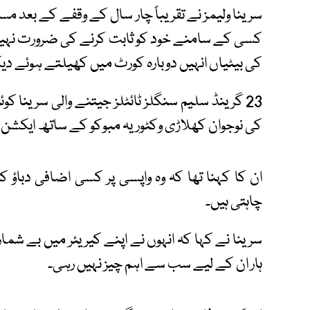
سرینا ولیمز نے تقریباً چار سال کے وقفے کے بعد م
کسی کے سامنے خود کو ثابت کرنے کی ضرورت نہیں
کی بیٹیاں انہیں دوبارہ کورٹ میں کھیلتے ہوئے 
23 گرینڈ سلیم سنگلز ٹائٹلز جیتنے والی سرینا ک
کی نوجوان کھلاڑی وکٹوریہ مبوکو کے ساتھ ایکشن م
ان کا کہنا تھا کہ وہ واپسی پر کسی اضافی دباؤ ک
چاہتی ہیں۔
سرینا نے کہا کہ انہوں نے اپنے کیریئر میں بے شم
ہار ان کے لیے سب سے اہم چیز نہیں رہی۔