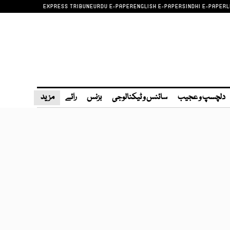
EXPRESS TRIBUNE
URDU E-PAPER
ENGLISH E-PAPER
SINDHI E-PAPER
L
دلچسپ و عجیب
سائنس و ٹیکنالوجی
بزنس
رائے
مزید