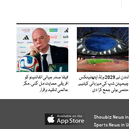
لندن نے 2029 ورلڈ ایتھلیٹکس
فیفا صدر جیانی انفانٹینو کو
چیمپئن شپ کی میزبانی کیلیے
افریقی حمایت مل گئی، مگر
حتمی بولی جمع کرا دی
عالمی تنقید برقرار
Showbiz News in
Sports News in U