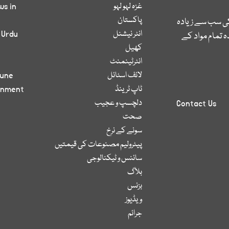
غزہ لہو لہو
ws in
پاکستان
کی سب سے زیادہ
انٹر نیشنل
 Urdu
 تمام مواد کے
کھیل
انٹرٹینمنٹ
لائف اسٹائل
bune
ٹاپ ٹرینڈ
inment
دلچسپ و عجیب
Contact Us
صحت
سونے کے نرخ
پیٹرولیم مصنوعات کی قیمتیں
سائنس و ٹیکنالوجی
بلاگ
بزنس
ویڈیوز
جرائم