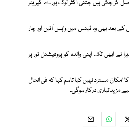
صل کر چکی ہیں جتنی اکثر لوگ پورے کیریئر
ئش کے بعد بھی وہ ٹینس میں واپس آئیں اور چار
یرا نے ابھی تک اپنی والدہ کو پروفیشنل ٹور پر
 امکان مسترد نہیں کیا تاہم کہا کہ فی الحال
لیے مزید تیاری درکار ہوگی۔