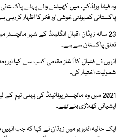
وہ فیفا ورلڈکپ میں کھیلنے والے پہلے پاکستانی ن
پاکستانی کمیونٹی خوشی اور فخر کا اظہار کر رہی ہ
23 سالہ زیڈان اقبال انگلینڈ کے شہر مانچسٹر می
تعلق پاکستان سے ہے۔
انہوں نے فٹبال کا آغاز مقامی کلب سے کیا اور بعد
شمولیت اختیار کی۔
2021 میں وہ مانچسٹر یونائیٹڈ کی پہلی ٹیم کے
ایشیائی کھلاڑی بنے تھے۔
ایک حالیہ انٹرویو میں زیڈان نے کہا کہ جب انہیں 