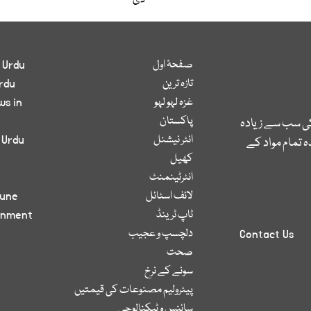
دی
صفحۂ اول
 Urdu
تازہ ترین
rdu
غزہ لہو لہو
ws in
پاکستان
کی سب سے زیادہ
انٹر نیشنل
 Urdu
 تمام مواد کے
کھیل
انٹرٹینمنٹ
لائف اسٹائل
bune
ٹاپ ٹرینڈ
inment
دلچسپ و عجیب
Contact Us
صحت
سونے کے نرخ
پیٹرولیم مصنوعات کی قیمتیں
سائنس و ٹیکنالوجی