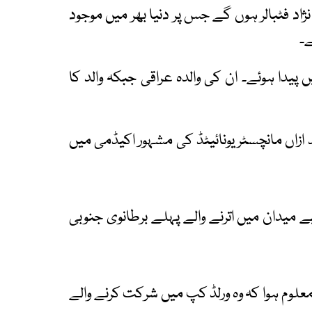
ژاد فٹبالر ہوں گے جس پر دنیا بھر میں موجود
ے۔
ں پیدا ہوئے۔ ان کی والدہ عراقی جبکہ والد کا
 ازاں مانچسٹر یونائیٹڈ کی مشہور اکیڈمی میں
 لیے میدان میں اترنے والے پہلے برطانوی جنوبی
معلوم ہوا کہ وہ ورلڈ کپ میں شرکت کرنے والے