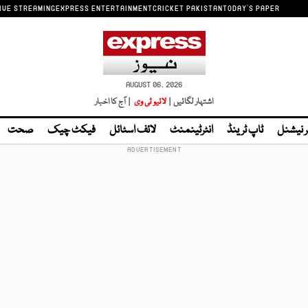
IVE STREAMING
EXPRESS ENTERTAINMENT
CRICKET PAKISTAN
TODAY'S PAPER
AUGUST 06, 2026
اشتہار لگائیں |
لائیو ٹی وی
| آج کا اخبار
ر نیشنل
ٹاپ ٹرینڈ
انٹرٹینمنٹ
لائف اسٹائل
فیکٹ چیک
صحت