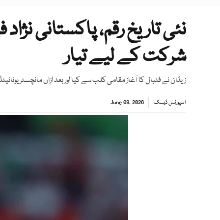
شرکت کے لیے تیار
زیڈان نے فٹبال کا آغاز مقامی کلب سے کیا اور بعد ازاں مانچسٹر یونائ
اسپورٹس ڈیسک
June 09, 2026