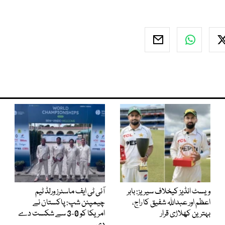
ویسٹ انڈیز کیخلاف سیریز: بابر
آئی ٹی ایف ماسٹرز ورلڈ ٹیم
اعظم اور عبداللہ شفیق کا راج،
چیمپئن شپ: پاکستان نے
بہترین کھلاڑی قرار
امریکا کو 0-3 سے شکست دے