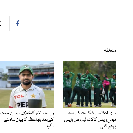
متعلقہ
سری لنکا سے شکست کے بعد
ویسٹ انڈیز کیخلاف سیریز: جیت
قومی ویمن کرکٹ ٹیم وطن واپس
کے بعد بابراعظم کا بیان سامنے
پہنچ گئی
آگیا