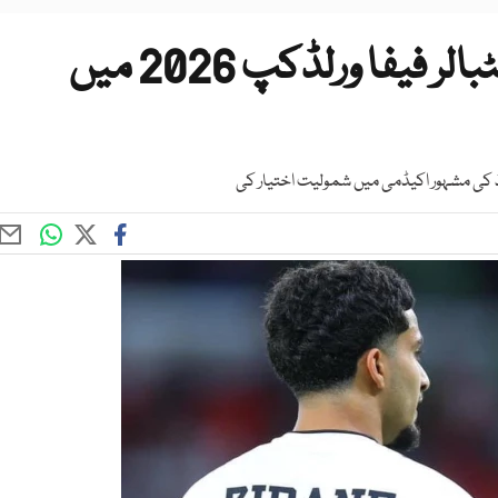
نئی تاریخ رقم، پاکستانی نژاد فٹبالر فیفا ورلڈکپ 2026 میں
یٹڈ کی مشہور اکیڈمی میں شمولیت اختیار کی