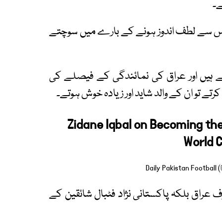
ے۔
 اس سے لطف اندوز ہونے کے بارے میں سوچتے
کرتے ہیں اور عراق کی نمائندگی کے فیصلے کی
رتے تو ان کے والد شاید اور زیادہ خوش ہوتے۔
Zidane Iqbal on Becoming the 
World 
نہ صرف عراق بلکہ پاکستانی نژاد فٹبال شائقین کے