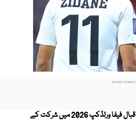
عراق کی قومی فٹبال ٹیم کے مڈفیلڈر زیڈان اقبال فیفا ورلڈکپ 2026 میں شرکت کے