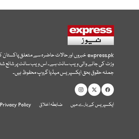
express.pk
خبروں اور حالات حاضرہ سے متعلق پاکستان 
وزٹ کی جانے والی ویب سائٹ ہے۔ اس ویب سائٹ پر شائع شدہ
جملہ حقوق بحق ایکسپریس میڈیا گروپ محفوظ ہیں۔
ایکسپریس کے بارے میں
ضابطہ اخلاق
Privacy Policy