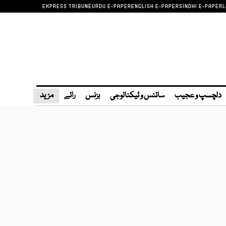
EXPRESS TRIBUNE
URDU E-PAPER
ENGLISH E-PAPER
SINDHI E-PAPER
L
دلچسپ و عجیب
سائنس و ٹیکنالوجی
بزنس
رائے
مزید