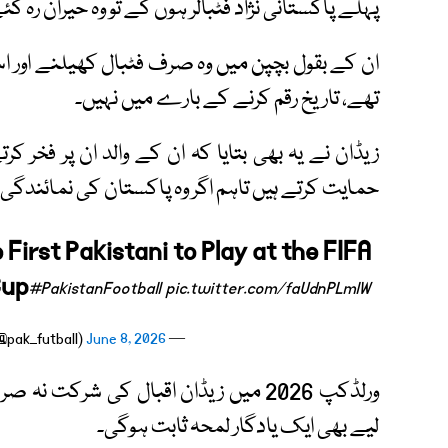
پہلے پاکستانی نژاد فٹبالر ہوں گے تو وہ حیران رہ گئ
ان کے بقول بچپن میں وہ صرف فٹبال کھیلنے اور
تھے، تاریخ رقم کرنے کے بارے میں نہیں۔
زیڈان نے یہ بھی بتایا کہ ان کے والد ان پر فخر 
حمایت کرتے ہیں تاہم اگر وہ پاکستان کی نمائندگی ک
First Pakistani to Play at the FIFA
Cup
#PakistanFootball
pic.twitter.com/faUdnPLmlW
June 8, 2026
— Daily Pakistan Football (@pak_futball)
ورلڈکپ 2026 میں زیڈان اقبال کی شرکت 
لیے بھی ایک یادگار لمحہ ثابت ہوگی۔