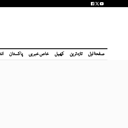
صفحۂ اول
تازہ ترین
کھیل
خاص خبریں
پاکستان
انٹ