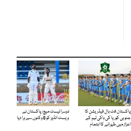
پاکستان فٹ بال فیڈریشن کا
دوسرا ٹیسٹ میچ: پاکستان نے
جنوبی کوریا کی ہاکی ٹیم کے
ویسٹ انڈیز کو 8 وکٹوں سے ہرا دیا
اعزاز میں ظہرانے کا اہتمام