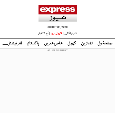
AUGUST 05, 2026
اشتہار لگائیں |
لائیو ٹی وی
| آج کا اخبار
صفحۂ اول
تازہ ترین
کھیل
خاص خبریں
پاکستان
انٹر نیشنل
ٹا