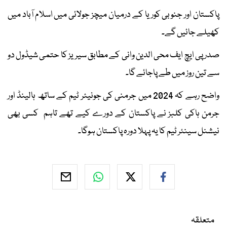
پاکستان اور جنوبی کوریا کے درمیان میچز جولائی میں اسلام آباد میں
کھیلے جائیں گے۔
صدر پی ایچ ایف محی الدین وانی کے مطابق سیریز کا حتمی شیڈول دو
سے تین روز میں طے پاجائے گا۔
واضح رہے کہ 2024 میں جرمنی کی جونیئر ٹیم کے ساتھ ہالینڈ اور
جرمن ہاکی کلبز نے پاکستان کے دورے کیے تھے تاہم کسی بھی
نیشنل سینئر ٹیم کا یہ پہلا دورہ پاکستان ہوگا۔
متعلقہ