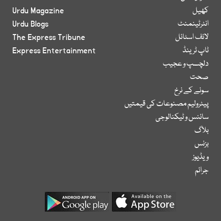
کھیل
Urdu Magazine
انٹرٹینمنٹ
Urdu Blogs
لائف اسٹائل
The Express Tribune
ٹاپ ٹرینڈ
Express Entertainment
دلچسپ و عجیب
صحت
سونے کے نرخ
پیٹرولیم مصنوعات کی قیمتیں
سائنس و ٹیکنالوجی
بلاگ
بزنس
ویڈیوز
جرائم