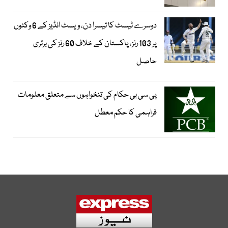
دوسرے ٹیسٹ کا تیسرا دن، ویسٹ انڈیز کے 6 وکٹوں
پر 103 رنز، پاکستان کے خلاف 60 رنز کی برتری
حاصل
پی سی بی حکام کی تنخواہوں سے متعلق معلومات
فراہمی کا حکم معطل