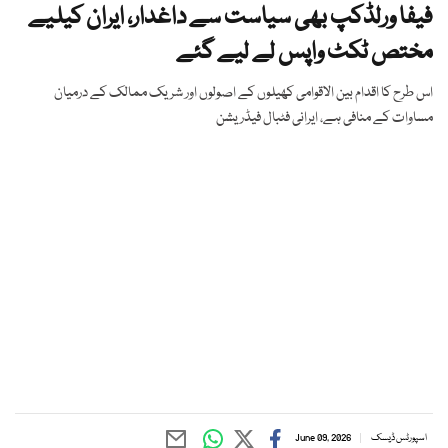
فیفا ورلڈکپ بھی سیاست سے داغدار، ایران کیلیے
مختص ٹکٹ واپس لے لیے گئے
اس طرح کا اقدام بین الاقوامی کھیلوں کے اصولوں اور شریک ممالک کے درمیان
مساوات کے منافی ہے، ایرانی فٹبال فیڈریشن
اسپورٹس ڈیسک
June 09, 2026