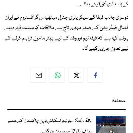
کی پاسداری کو یقینی بنائے۔
دوسری جانب فیفا کے سیکریٹری جنرل میتھیاس گرافسٹروم نے ایران
فٹبال فیڈریشن کے صدر مہدی تاج سے ملاقات کو مثبت قرار دیتے
ہوئے کہا ہے کہ فیفا ٹیم اور وفد کے لیے بہتر ماحول فراہم کرنے کے
لیے تعاون جاری رکھے گا۔
متعلقہ
ہانگ کانگ جونیئر اسکواش اوپن: پاکستان کے عمیر
عارف انڈر 17 چیمپیئن بن گئے