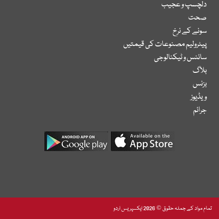
دلچسپ و عجیب
صحت
سونے کے نرخ
پیٹرولیم مصنوعات کی قیمتیں
سائنس و ٹیکنالوجی
بلاگ
بزنس
ویڈیوز
جرائم
تمام مواد کے جملہ حقوق © 2026 ایکسپریس اردو