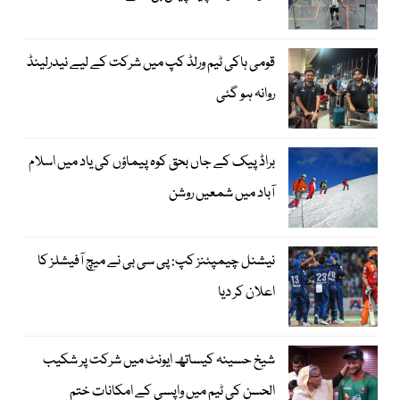
قومی ہاکی ٹیم ورلڈ کپ میں شرکت کے لیے نیدرلینڈ
روانہ ہو گئی
براڈ پیک کے جاں بحق کوہ پیماؤں کی یاد میں اسلام
آباد میں شمعیں روشن
نیشنل چیمپئنز کپ: پی سی بی نے میچ آفیشلز کا
اعلان کر دیا
شیخ حسینہ کیساتھ ایونٹ میں شرکت پر شکیب
الحسن کی ٹیم میں واپسی کے امکانات ختم