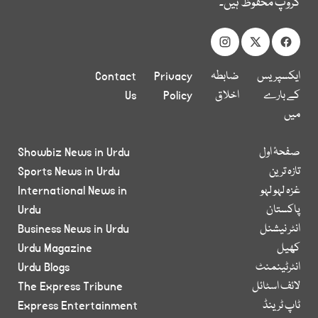
گروپ محفوظ ہیں۔
ایکسپریس
ضابطہ
Privacy
Contact
کے بارے
اخلاق
Policy
Us
میں
صفحۂ اول
Showbiz News in Urdu
تازہ ترین
Sports News in Urdu
غزہ لہو لہو
International News in
پاکستان
Urdu
انٹر نیشنل
Business News in Urdu
کھیل
Urdu Magazine
انٹرٹینمنٹ
Urdu Blogs
لائف اسٹائل
The Express Tribune
ٹاپ ٹرینڈ
Express Entertainment