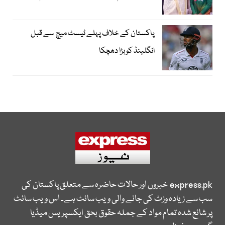
پاکستان کے خلاف پہلے ٹیسٹ میچ سے قبل
انگلینڈ کو بڑا دھچکا
express.pk
خبروں اور حالات حاضرہ سے متعلق پاکستان کی
سب سے زیادہ وزٹ کی جانے والی ویب سائٹ ہے۔ اس ویب سائٹ
پر شائع شدہ تمام مواد کے جملہ حقوق بحق ایکسپریس میڈیا