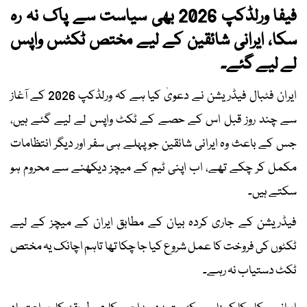
فیفا ورلڈکپ 2026 بھی سیاست سے پاک نہ رہ
سکا، ایرانی شائقین کے لیے مختص ٹکٹس واپس
لے لیے گئے۔
ایران فٹبال فیڈریشن نے دعویٰ کیا ہے کہ ورلڈکپ 2026 کے آغاز
سے چند روز قبل اس کے حصے کے ٹکٹ واپس لے لیے گئے ہیں،
جس کے باعث وہ ایرانی شائقین جو پہلے ہی سفر اور دیگر انتظامات
مکمل کر چکے تھے، اب اپنی ٹیم کے میچز دیکھنے سے محروم ہو
سکتے ہیں۔
فیڈریشن کے جاری کردہ بیان کے مطابق ایران کے میچز کے لیے
ٹکٹوں کی فروخت کا عمل شروع کیا جا چکا تھا تاہم اچانک یہ مختص
ٹکٹ دستیاب نہ رہے۔