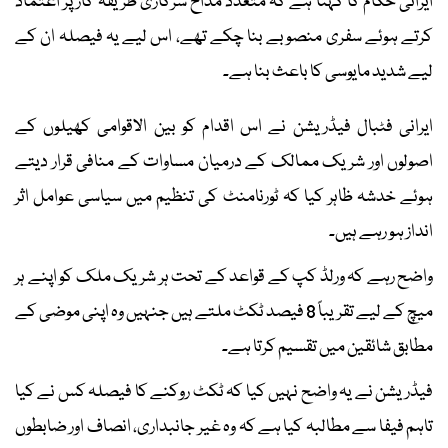
ایرانی حکام کا کہنا ہے کہ متعدد مداح سرکاری طریقہ کار پر اعتماد
کرتے ہوئے سفری منصوبے بنا چکے تھے، اس لیے یہ فیصلہ ان کے
لیے شدید مایوسی کا باعث بنا ہے۔
ایرانی فٹبال فیڈریشن نے اس اقدام کو بین الاقوامی کھیلوں کے
اصولوں اور شریک ممالک کے درمیان مساوات کے منافی قرار دیتے
ہوئے خدشہ ظاہر کیا کہ ٹورنامنٹ کی تنظیم میں سیاسی عوامل اثر
انداز ہو رہے ہیں۔
واضح رہے کہ ورلڈ کپ کے قواعد کے تحت ہر شریک ملک کو اپنے ہر
میچ کے لیے تقریباً 8 فیصد ٹکٹ ملتے ہیں جنہیں وہ اپنی موضی کے
مطابق شائقین میں تقسیم کرتا ہے۔
فیڈریشن نے یہ واضح نہیں کیا کہ ٹکٹ روکنے کا فیصلہ کس نے کیا
تاہم فیفا سے مطالبہ کیا ہے کہ وہ غیر جانبداری، انصاف اور ضابطوں