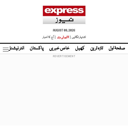
AUGUST 09, 2026
اشتہار لگائیں |
لائیو ٹی وی
| آج کا اخبار
صفحۂ اول
تازہ ترین
کھیل
خاص خبریں
پاکستان
انٹر نیشنل
ٹا