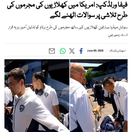
فیفا ورلڈکپ: امریکا میں کھلاڑیوں کی مجرموں کی
طرح تلاشی پر سوالات اٹھنے لگے
سوشل میڈیا صارفین کھلاڑیوں کے ساتھ مجرموں کی طرح برتاؤ کو تذلیل آمیز رویہ قرار
دے رہے ہیں
اسپورٹس ڈیسک
June 09, 2026