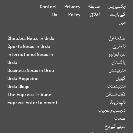
ایکسپریس
ضابطہ
Privacy
Contact
کے بارے
اخلاق
Policy
Us
میں
صفحۂ اول
Showbiz News in Urdu
تازہ ترین
Sports News in Urdu
غزہ لہو لہو
International News in
پاکستان
Urdu
انٹر نیشنل
Business News in Urdu
کھیل
Urdu Magazine
انٹرٹینمنٹ
Urdu Blogs
لائف اسٹائل
The Express Tribune
ٹاپ ٹرینڈ
Express Entertainment
دلچسپ و عجیب
صحت
سونے کے نرخ