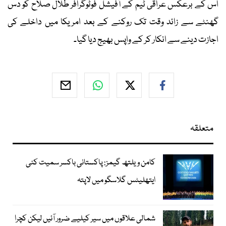
اس کے برعکس عراقی ٹیم کے آفیشل فوٹوگرافر طلال صلاح کو دس
گھنٹے سے زائد وقت تک روکنے کے بعد امریکا میں داخلے کی
اجازت دینے سے انکار کر کے واپس بھیج دیا گیا۔
متعلقہ
کامن ویلتھ گیمز: پاکستانی باکسر سمیت کئی
ایتھلیٹس گلاسگو میں لاپتہ
شمالی علاقوں میں سیر کیلیے ضرور آئیں لیکن کچرا