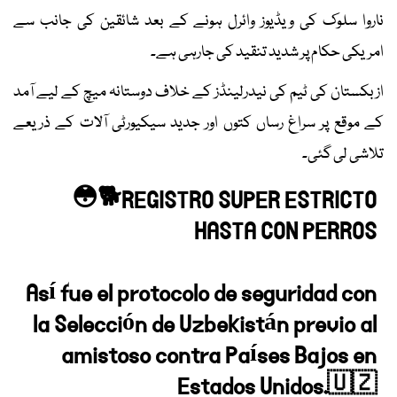
ناروا سلوک کی ویڈیوز وائرل ہونے کے بعد شائقین کی جانب سے
امریکی حکام پر شدید تنقید کی جارہی ہے۔
ازبکستان کی ٹیم کی نیدرلینڈز کے خلاف دوستانہ میچ کے لیے آمد
کے موقع پر سراغ رساں کتوں اور جدید سیکیورٹی آلات کے ذریعے
تلاشی لی گئی۔
😳🐕REGISTRO SUPER ESTRICTO
HASTA CON PERROS
Así fue el protocolo de seguridad con
la Selección de Uzbekistán previo al
amistoso contra Países Bajos en
Estados Unidos.🇺🇿