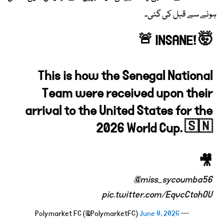
ہونے سے قبل کی گئی۔
🚨 INSANE! 🤯
This is how the Senegal National
Team were received upon their
arrival to the United States for the
2026 World Cup. 🇸🇳
🎥
@miss_sycoumba56
pic.twitter.com/EqvcCtohOU
June 8, 2026
— Polymarket FC (@PolymarketFC)