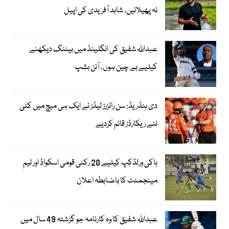
نہ پھیلائیں، شاہد آفریدی کی اپیل
عبداللہ شفیق کی انگلینڈ میں بیٹنگ دیکھنے
کیلیے بے چین ہوں، آئن بشپ
دی ہنڈریڈ: سن رائزرز لیڈز نے ایک ہی میچ میں کئی
نئے ریکارڈز قائم کردیے
ہاکی ورلڈکپ کیلیے 20 رکنی قومی اسکواڈ اور ٹیم
مینجمنٹ کا باضابطہ اعلان
عبداللہ شفیق کا وہ کارنامہ جو گزشتہ 49 سال میں