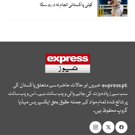
کوئی پاکستانی انجام نہ دے سکا
express.pk
خبروں اور حالات حاضرہ سے متعلق پاکستان کی
سب سے زیادہ وزٹ کی جانے والی ویب سائٹ ہے۔ اس ویب سائٹ
پر شائع شدہ تمام مواد کے جملہ حقوق بحق ایکسپریس میڈیا
گروپ محفوظ ہیں۔