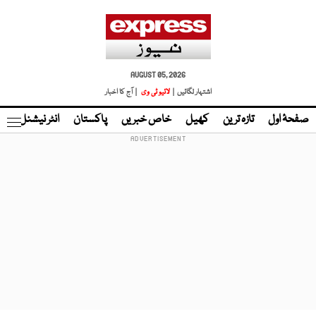
AUGUST 05, 2026
اشتہار لگائیں |
لائیو ٹی وی
| آج کا اخبار
صفحۂ اول
تازہ ترین
کھیل
خاص خبریں
پاکستان
انٹر نیشنل
ٹا