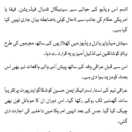
تاہم اس ویڈیو کے حوالے سے سینیگال فٹبال فیڈریشن، فیفا یا
امریکی حکام کی جانب سے تاحال کوئی باضابطہ بیان جاری نہیں کیا
گیا ہے۔
سوشل میڈیا پر وائرل ویڈیوز میں کھلاڑیوں کے ساتھ مجرموں کی طرح
برتاؤ کو شائقین نے تذلیل آمیز رویہ قرار دے دیا۔
اس سے قبل عراقی وفد کے ساتھ پیش آنے والے واقعات نے بھی اس
بحث کو مزید ہوا دی ہے۔
عراقی ٹیم کے اسٹار اسٹرائیکر ایمن حسین کو شکاگو ایئرپورٹ پر تقریباً
سات گھنٹے تک روکے رکھا گیا۔ اس دوران ان کا موبائل فون بھی
چیک کیا گیا، جس کے بعد انہیں امریکا میں داخلے کی اجازت دی
گئی۔