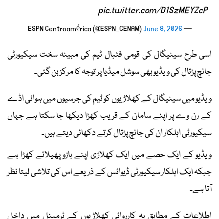
pic.twitter.com/D1SzMEYZcP
June 8, 2026
— ESPN Centroamérica (@ESPN_CENAM)
اسی طرح سینیگال کی قومی فٹبال ٹیم کی مبینہ سخت سیکیورٹی
جانچ پڑتال کی ویڈیو بھی سوشل میڈیا پر توجہ کا مرکز بن گئی۔
ویڈیو میں سینیگال کے کھلاڑیوں کو ٹیم کی جرسیوں میں ہوائی اڈے
کے رن وے پر اپنے سامان کے قریب کھڑا دیکھا جا سکتا ہے جہاں
سیکیورٹی اہلکار ان کی جانچ پڑتال کرتے دکھائی دیتے ہیں۔
ویڈیو کے ایک حصے میں ایک کھلاڑی اپنے بازو پھیلائے کھڑا ہے
جبکہ ایک اہلکار سیکیورٹی ڈیوائس کے ذریعے اس کی تلاشی لیتا نظر
آتا ہے۔
اطلاعات کے مطابق یہ کارروائی کھلاڑیوں کے ٹرمینل میں داخل