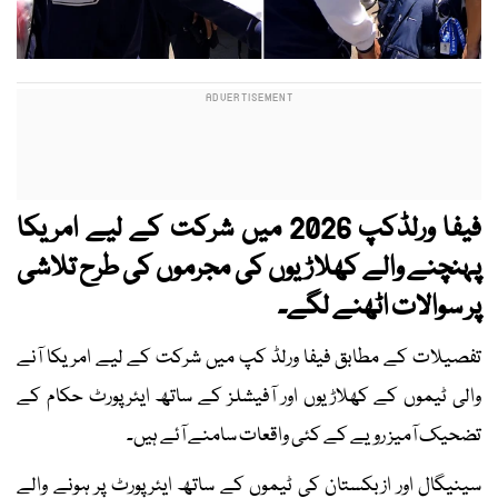
فیفا ورلڈکپ 2026 میں شرکت کے لیے امریکا
پہنچنے والے کھلاڑیوں کی مجرموں کی طرح تلاشی
پر سوالات اٹھنے لگے۔
تفصیلات کے مطابق فیفا ورلڈ کپ میں شرکت کے لیے امریکا آنے
والی ٹیموں کے کھلاڑیوں اور آفیشلز کے ساتھ ایئرپورٹ حکام کے
تضحیک آمیز رویے کے کئی واقعات سامنے آئے ہیں۔
سینیگال اور ازبکستان کی ٹیموں کے ساتھ ایئرپورٹ پر ہونے والے