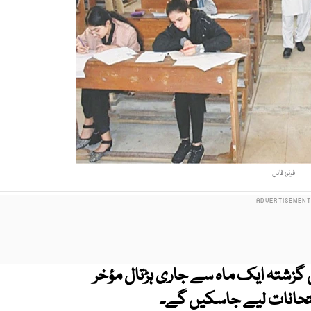
فوٹو: فائل
 گزشتہ ایک ماہ سے جاری ہڑتال مؤخر
امتحانات لیے جاسکیں گے۔