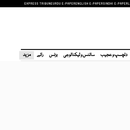
EXPRESS TRIBUNE
URDU E-PAPER
ENGLISH E-PAPER
SINDHI E-PAPER
L
دلچسپ و عجیب
سائنس و ٹیکنالوجی
بزنس
رائے
مزید