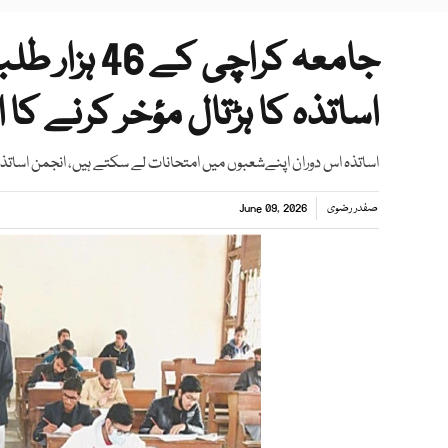
جامعہ کراچی
اساتذہ کا ہڑتال مؤخر کرنے کا 
اساتذہ اس دوران اپنےشعبوں میں امتحانات لے سکتے ہیں، انجمن اساتذ
صفدر رضوی
June 09, 2026