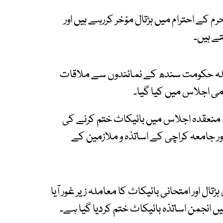
م کے احترام میں ہڑتال مؤخر کررہے ہیں اور
تے ہیں۔
لہ حکومت سندھ کے نمائندوں سے ملاقات
ی اجلاس میں کیا گیا۔
منعقدہ اجلاس میں بائیکاٹ ختم کرنے کی
ر جامعہ کراچی کے اساتذہ و ملازمین کے
ل اور امتحانی بائیکاٹ کا معاملہ زیر غور آیا
انجمن اساتذہ بائیکاٹ ختم کردیا گیا ہے۔