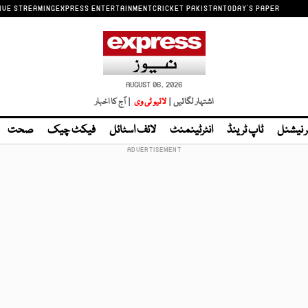
IVE STREAMING
EXPRESS ENTERTAINMENT
CRICKET PAKISTAN
TODAY'S PAPER
AUGUST 06, 2026
اشتہار لگائیں |
لائیو ٹی وی
| آج کا اخبار
ر نیشنل
ٹاپ ٹرینڈ
انٹرٹینمنٹ
لائف اسٹائل
فیکٹ چیک
صحت