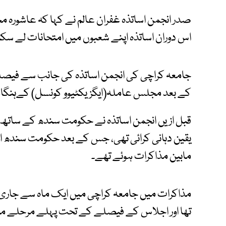
صدر انجمن اساتذہ غفران عالم نے کہا کہ عاشورہ محر
اس دوران اساتذہ اپنے شعبوں میں امتحانات لے سک
جامعہ کراچی کی انجمن اساتذہ کی جانب سے فیص
کے بعد مجلس عاملہ(ایگزیکٹیوو کونسل) کےہنگام
قبل ازیں انجمن اساتذہ نے حکومت سندھ کے ساتھ 
یقین دہانی کرائی تھی، جس کے بعد حکومت سندھ او
مابین مذاکرات ہوئے تھے۔
مذاکرات میں جامعہ کراچی میں ایک ماہ سے جاری ہڑتا
تھا اور اجلاس کے فیصلے کے تحت پہلے مرحلے میں 