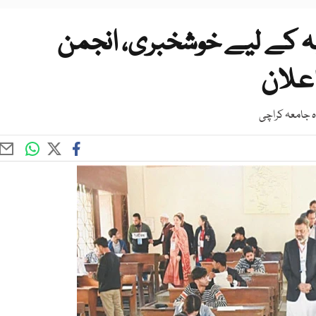
 کے 46 ہزار طلبہ کے لیے خوشخبری، انجمن
اعلان
ہ جامعہ کراچی