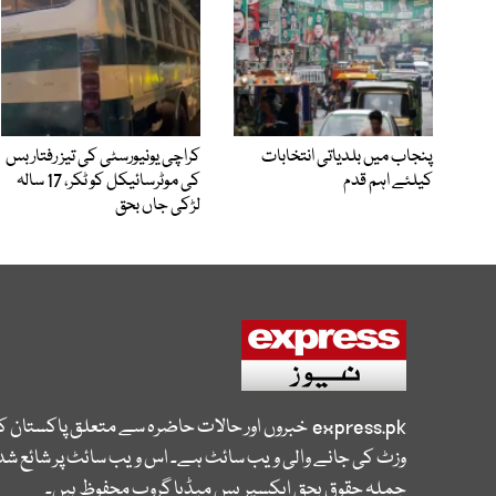
پنجاب میں بلدیاتی انتخابات
کراچی یونیورسٹی کی تیز رفتار بس
کیلئے اہم قدم
کی موٹرسائیکل کو ٹکر، 17 سالہ
لڑکی جاں بحق
express.pk
خبروں اور حالات حاضرہ سے متعلق پاکستان 
وزٹ کی جانے والی ویب سائٹ ہے۔ اس ویب سائٹ پر شائع شدہ
جملہ حقوق بحق ایکسپریس میڈیا گروپ محفوظ ہیں۔