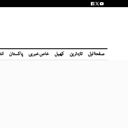
صفحۂ اول
تازہ ترین
کھیل
خاص خبریں
پاکستان
انٹ