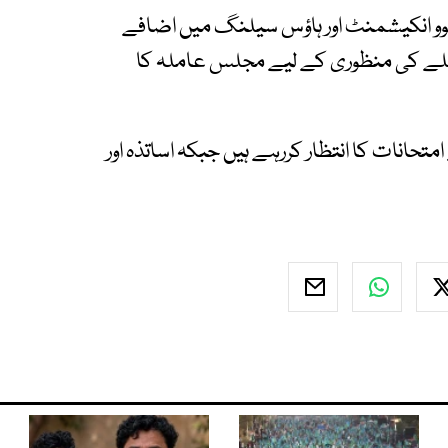
یوو انکیشمنٹ اور ہاؤس سیلنگ میں اضافے
یصلے کی منظوری کے لیے مجلس عاملہ کا
حانات کا انتظار کررہے ہیں جبکہ اساتذہ اور