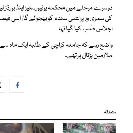
دوسرے مرحلے میں محکمہ یونیورسٹیز اینڈ بورڈز ل
کی سمری وزیراعلیٰ سندھ کو بھجوائے گا، اسی ف
اجلاس طلب کیا گیا تھا۔
واضح رہے کہ جامعہ کراچی کے طلبہ ایک ماہ سے امت
ملازمین ہڑتال پر تھے۔
متعلقہ