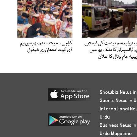
پیٹرولیم مصنوعات کی قیمتوں
کراچی سمیت سندھ بھر میں ایم
پر ٹرانسپورٹرز کا ملک بھر میں
ڈی کیٹ امتحان ری شیڈول
پہیہ جام ہڑتال کا اعلان
Showbiz News in
Sports News in U
International Ne
Urdu
Business News in
Urdu Magazine