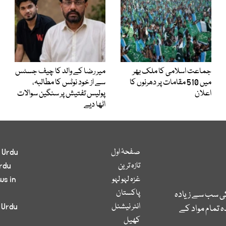
جماعت اسلامی کا ملک بھر
میر رضا کے والد کا چیف جسٹس
میں 510 مقامات پر دھرنوں کا
سے از خود نوٹس کا مطالبہ،
اعلان
پولیس تفتیش پر سنگین سوالات
اٹھا دیے
صفحۂ اول
 Urdu
تازہ ترین
rdu
غزہ لہو لہو
ws in
پاکستان
کی سب سے زیادہ
انٹر نیشنل
 Urdu
 تمام مواد کے
کھیل